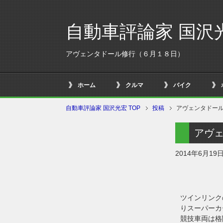
自動車評論家 国沢
アヴェンタドール修行（６月１８日）
ホーム
クルマ
バイク
自動車評論家 国沢光宏 TOP
投稿
アヴェンタドー
アヴ
2014年6月19
ツインリンク
りスーパーカ
競技車両は格