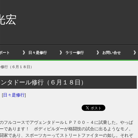
光宏
ボート
日々是修行
ラリー修行
お問い合せ
ル修行（６月１８日）
ェンタドール修行（６月１８日）
日
[
日々是修行
]
のフルコースでアヴェンタドールＬＰ７００－４に試乗した。やっぱ
ーであります！ ボディビルダーが格闘技の試合に出るようなモノ。
闘家であり、スポーツカーってストリートファイターの如し。それぞ