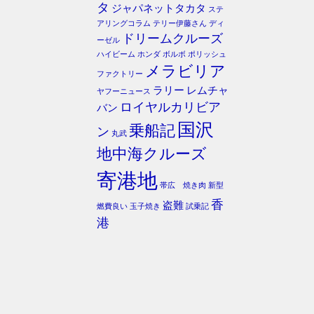
タ
ジャパネットタカタ
ステ
アリングコラム
テリー伊藤さん
ディ
ドリームクルーズ
ーゼル
ハイビーム
ホンダ
ボルボ
ポリッシュ
メラビリア
ファクトリー
ラリー
レムチャ
ヤフーニュース
ロイヤルカリビア
バン
国沢
乗船記
ン
丸武
地中海クルーズ
寄港地
帯広 焼き肉
新型
香
盗難
燃費良い
玉子焼き
試乗記
港