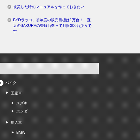
被災した時のマニュアルを作っておきたい
BYDラッコ、初年度の販売目標は1万台！ 直
近のSAKURAの登録台数って月販300台少々で
す
バイク
国産車
スズキ
ホンダ
輸入車
BMW