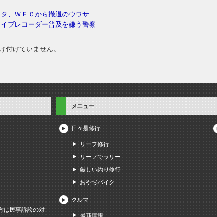
ヨタ、ＷＥＣから撤退のウワサ
ライブレコーダー普及を嫌う警察
け付けていません。
メニュー
日々是修行
リーフ修行
リーフでラリー
厳しい釣り修行
おやぢバイク
クルマ
方は民事訴訟の対
最新情報