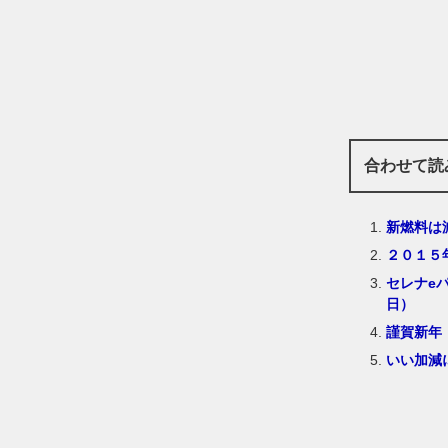
合わせて読
新燃料は
２０１５
セレナe
日）
謹賀新年
いい加減