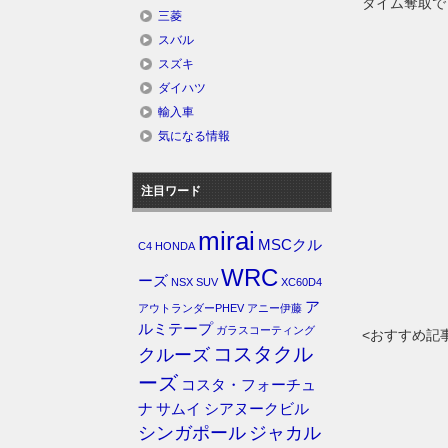
タイム奪取で
三菱
スバル
スズキ
ダイハツ
輸入車
気になる情報
注目ワード
mirai
MSCクル
C4
HONDA
WRC
ーズ
NSX
SUV
XC60D4
ア
アウトランダーPHEV
アニー伊藤
ルミテープ
ガラスコーティング
<おすすめ記
コスタクル
クルーズ
ーズ
コスタ・フォーチュ
ナ
サムイ
シアヌークビル
シンガポール
ジャカル