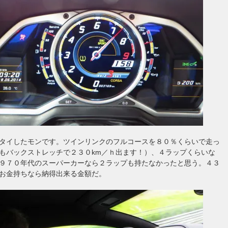
タイしたモンです。ツインリンクのフルコースを８０％くらいで走っ
もバックストレッチで２３０km／ｈ出ます！）、４ラップくらいな
９７０年代のスーパーカーなら２ラップも持たなかったと思う。４３
お金持ちなら納得出来る金額だ。