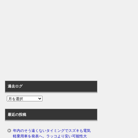
過去ログ
過
去
ロ
最近の投稿
グ
年内のそう遠くないタイミングでスズキも電気
軽乗用車を発表へ。ラッコより安い可能性大