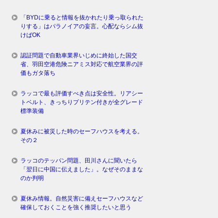
「BYDに乗ると情報を抜かれたり乗っ取られた
りする」はパラノイアの妄言。心配ならシム抜
けばOK
認証問題で自動車業界いじめに終始した国交
省、羽田空港危険ニアミス対応で航空業界の評
価もガタ落ち
ラッコで最も評価すべき点は安全性。リアシー
トベルト、きっちりプリテン付きが全グレード
標準装備
夏休みに被災した時のセーフハウスを考える。
その２
ラッコのテッパン問題、田川さんに聞いたら
「翌日に中国に伝えました」。なぜそのままな
のか判明
夏休み情報。自然災害に備えセーフハウスなど
確保しておくことを強く推奨したいと思う