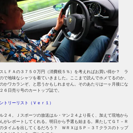
スＬＦＡの３７５０万円（消費税５％）を考えればお買い得か？ ラ
ので地味なシャツを着ていきました。ここまで読んでホメてるのか、
のかワカランぞ、と思うかもしれません。そのあたりは一ヶ月後にな
２６日売り号のカートップ誌で。
ントリーリスト（Ｖｅｒ１）
ル２４。Ｊスポーツの放送はル・マン２４より長く、加えて現地から
んがレポートしてくれる。明日から予選も始まる。果たしてＧＴ－Ｒ
のタイムを出してくるだろう？ ＷＲＸはＳＰ－３Ｔクラスのトップ