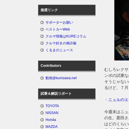
推奨リンク
サポーターお願い
ベストカーWeb
クルマ情報はKUREコラム
クルマ好きの掲示板
くるまのニュース
Contributors
むしろレクサ
ンボの試乗な
動画@kunisawa.net
そうじゃない
るけど、７月
試乗＆解説リポート
・
ニュルのエ
TOYOTA
今週末はニュ
NISSAN
の生。栗田さ
Honda
はどのくらい
MAZDA