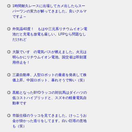
1時間耐久レースに出場してカメ出したらスー
パーワンの実力が解ってきました。良いクルマ
ですよ～
外気温40度！ もはや三元系リチウムイオン電
池だと充電も放電も厳しい。LFPなら問題なし
だけれど
大阪でいすゞの電気バスが燃えました。火元は
明らかにリチウムイオン電池。国交省は即刻運
用停止を！
三菱自動車、人型ロボットの量産を発表して株
価上昇。中国ロボット、暴れそうで怖い（笑）
黒船となったBYDラッコの対抗馬はダイハツの
低コストハイブリッドと、スズキの軽量電気自
動車です
市販仕様のラッコを見てきました。けっこうお
金が掛かった造りをしてます。白い巨塔の意地
も（笑）