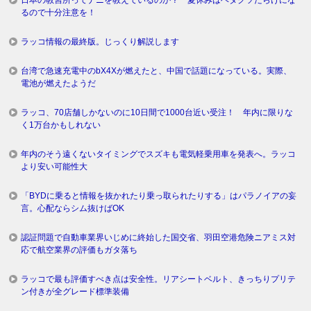
日本の教習所ってナニを教えているのか？ 夏休みはヘタクソだらけにな
るので十分注意を！
ラッコ情報の最終版。じっくり解説します
台湾で急速充電中のbX4Xが燃えたと、中国で話題になっている。実際、
電池が燃えたようだ
ラッコ、70店舗しかないのに10日間で1000台近い受注！ 年内に限りな
く1万台かもしれない
年内のそう遠くないタイミングでスズキも電気軽乗用車を発表へ。ラッコ
より安い可能性大
「BYDに乗ると情報を抜かれたり乗っ取られたりする」はパラノイアの妄
言。心配ならシム抜けばOK
認証問題で自動車業界いじめに終始した国交省、羽田空港危険ニアミス対
応で航空業界の評価もガタ落ち
ラッコで最も評価すべき点は安全性。リアシートベルト、きっちりプリテ
ン付きが全グレード標準装備