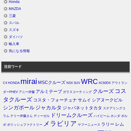
Honda
MAZDA
三菱
スバル
スズキ
ダイハツ
輸入車
気になる情報
注目ワード
mirai
WRC
MSCクルーズ
C4
HONDA
NSX
SUV
XC60D4
アウトラン
コス
クルーズ
アルミテープ
ダーPHEV
アニー伊藤
ガラスコーティング
タクルーズ
コスタ・フォーチュナ
サムイ
シアヌークビル
シンガポール
ジャカルタ
ジャパネットタカタ
ステアリングコ
ドリームクルーズ
ラム
テリー伊藤さん
ディーゼル
ハイビーム
ホンダ
ボル
メラビリア
ラリー
レム
ボ
ポリッシュファクトリー
ヤフーニュース