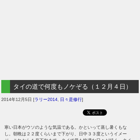
タイの道で何度もノケぞる（１２月４日）
2014年12月5日
[
ラリー2014
,
日々是修行
]
寒い日本がウソのような気温である。かといって蒸し暑くもな
し。朝晩は２２度くらいまで下がり、日中３３度というイメー