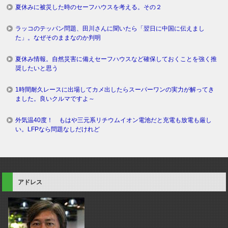
夏休みに被災した時のセーフハウスを考える。その２
ラッコのテッパン問題、田川さんに聞いたら「翌日に中国に伝えまし
た」。なぜそのままなのか判明
夏休み情報。自然災害に備えセーフハウスなど確保しておくことを強く推
奨したいと思う
1時間耐久レースに出場してカメ出したらスーパーワンの実力が解ってき
ました。良いクルマですよ～
外気温40度！ もはや三元系リチウムイオン電池だと充電も放電も厳し
い。LFPなら問題なしだけれど
アドレス