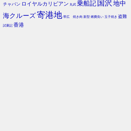
国沢
乗船記
地中
ロイヤルカリビアン
チャバン
丸武
寄港地
海クルーズ
盗難
帯広 焼き肉
新型
燃費良い
玉子焼き
香港
試乗記