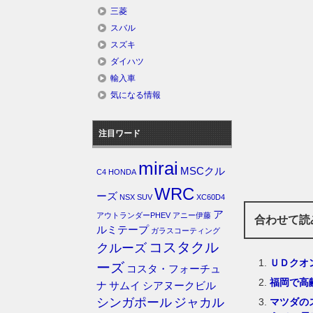
三菱
スバル
スズキ
ダイハツ
輸入車
気になる情報
注目ワード
mirai
MSCクル
C4
HONDA
WRC
ーズ
NSX
SUV
XC60D4
ア
アウトランダーPHEV
アニー伊藤
合わせて読
ルミテープ
ガラスコーティング
コスタクル
クルーズ
ＵＤクオ
ーズ
コスタ・フォーチュ
福岡で高
ナ
サムイ
シアヌークビル
シンガポール
ジャカル
マツダの