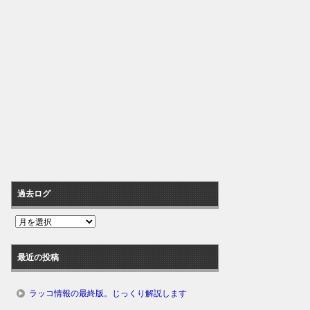
過去ログ
過
去
ロ
最近の投稿
グ
ラッコ情報の最終版。じっくり解説します