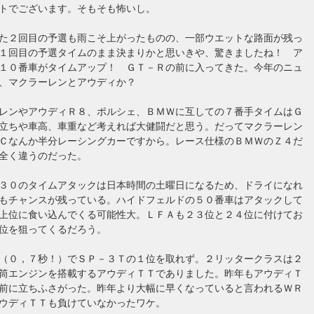
トでございます。そもそも怖いし。
た２回目の予選も雨こそ上がったものの、一部ウエットな路面が残っ
１回目の予選タイムのまま決まりかと思いきや、驚きましたね！ ア
１０番車がタイムアップ！ ＧＴ－Ｒの前に入ってきた。今年のニュ
、マクラーレンとアウディか？
レンやアウディＲ８、ポルシェ、ＢＭＷに互しての７番手タイムはＧ
立ちや車高、車重など考えれば大健闘だと思う。だってマクラーレン
Ｃなんか半分レーシングカーですから。レース仕様のＢＭＷのＺ４だ
全く違うのだった。
３０のタイムアタックは日本時間の土曜日になるため、ドライになれ
もチャンスが残っている。ハイドフェルドの５０番車はアタックして
上位に食い込んでくる可能性大。ＬＦＡも２３位と２４位に付けてお
位を狙ってくるだろう。
（０，７秒！）でＳＰ－３Ｔの１位を取れず。２リッタークラスは２
筒エンジンを搭載するアウディＴＴでありました。昨年もアウディＴ
前に立ちふさがった。昨年より大幅に早くなっていると言われるＷＲ
ウディＴＴも負けていなかったワケ。