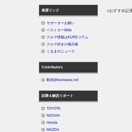
推奨リンク
<おすすめ記
サポーターお願い
ベストカーWeb
クルマ情報はKUREコラム
クルマ好きの掲示板
くるまのニュース
Contributors
動画@kunisawa.net
試乗＆解説リポート
TOYOTA
NISSAN
Honda
MAZDA