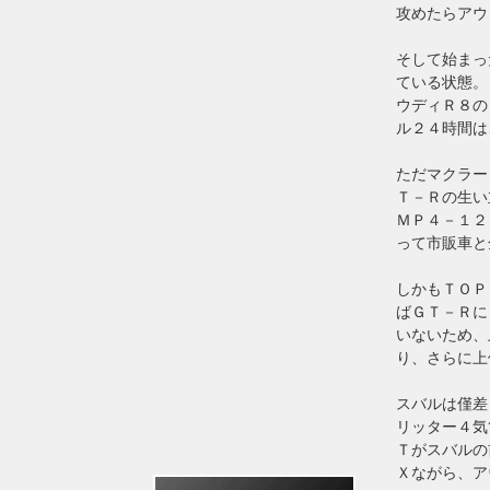
攻めたらアウ
そして始まっ
ている状態。
ウディＲ８の
ル２４時間は
ただマクラー
Ｔ－Ｒの生い
ＭＰ４－１２
って市販車と
しかもＴＯＰ
ばＧＴ－Ｒに
いないため、
り、さらに上
スバルは僅差
リッター４気
Ｔがスバルの
Ｘながら、ア