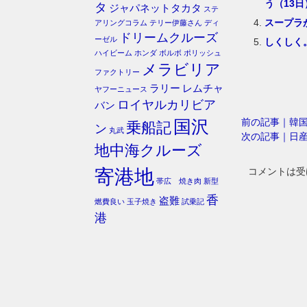
う（13日
タ
ジャパネットタカタ
ステ
スープラ
アリングコラム
テリー伊藤さん
ディ
ドリームクルーズ
ーゼル
しくしく
ハイビーム
ホンダ
ボルボ
ポリッシュ
メラビリア
ファクトリー
ラリー
レムチャ
ヤフーニュース
ロイヤルカリビア
バン
前の記事｜韓
国沢
乗船記
ン
丸武
次の記事｜日
地中海クルーズ
寄港地
コメントは受
帯広 焼き肉
新型
香
盗難
燃費良い
玉子焼き
試乗記
港