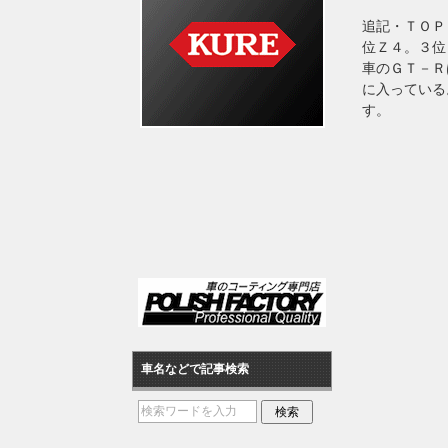
追記・ＴＯＰ
位Ｚ４。３位
車のＧＴ－Ｒ
に入っている
す。
車名などで記事検索