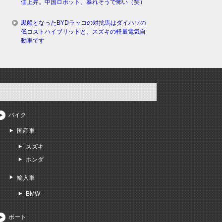
価上昇。中国ロボット、暴れそうで怖い（笑）
黒船となったBYDラッコの対抗馬はダイハツの
低コストハイブリッドと、スズキの軽量電気自
動車です
バイク
国産車
スズキ
ホンダ
輸入車
BMW
ボート