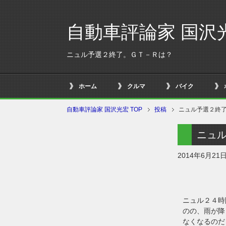
自動車評論家 国沢
ニュル予選２終了。ＧＴ－Ｒは？
ホーム
クルマ
バイク
自動車評論家 国沢光宏 TOP
投稿
ニュル予選２終
ニュ
2014年6月21
ニュル２４時
のの、雨が降
なくなるのだ