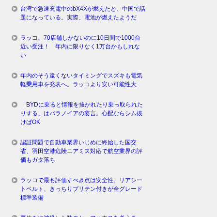
台湾で急速充電中のbX4Xが燃えたと、中国で話
題になっている。実際、電池が燃えたようだ
ラッコ、70店舗しかないのに10日間で1000台
近い受注！ 年内に限りなく1万台かもしれな
い
年内のそう遠くないタイミングでスズキも電気
軽乗用車を発表へ。ラッコより安い可能性大
「BYDに乗ると情報を抜かれたり乗っ取られた
りする」はパラノイアの妄言。心配ならシム抜
けばOK
認証問題で自動車業界いじめに終始した国交
省、羽田空港危険ニアミス対応で航空業界の評
価もガタ落ち
ラッコで最も評価すべき点は安全性。リアシー
トベルト、きっちりプリテン付きが全グレード
標準装備