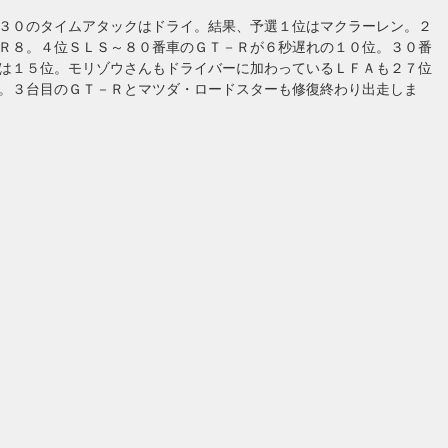
３０のタイムアタックはドライ。結果、予選１位はマクラーレン。２
Ｒ８。４位ＳＬＳ～８０番車のＧＴ－Ｒが６秒遅れの１０位。３０番
は１５位。モリゾウさんもドライバーに加わっているＬＦＡも２７位
。３台目のＧＴ－Ｒとマツダ・ロードスターも修復終わり出走しま