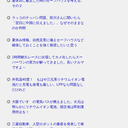
夏休みに被災した時のセーフハウスを考える。
その２
ラッコのテッパン問題、田川さんに聞いたら
「翌日に中国に伝えました」。なぜそのままな
のか判明
夏休み情報。自然災害に備えセーフハウスなど
確保しておくことを強く推奨したいと思う
1時間耐久レースに出場してカメ出したらスー
パーワンの実力が解ってきました。良いクルマ
ですよ～
外気温40度！ もはや三元系リチウムイオン電
池だと充電も放電も厳しい。LFPなら問題なし
だけれど
大阪でいすゞの電気バスが燃えました。火元は
明らかにリチウムイオン電池。国交省は即刻運
用停止を！
三菱自動車、人型ロボットの量産を発表して株