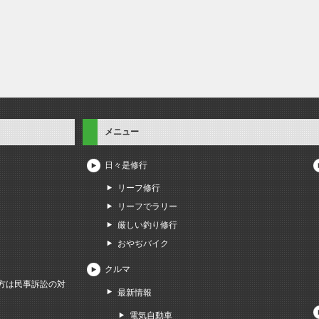
メニュー
日々是修行
リーフ修行
リーフでラリー
厳しい釣り修行
おやぢバイク
クルマ
方は民事訴訟の対
最新情報
電気自動車