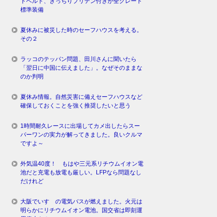
トベルト、きっちりプリテン付きが全グレード
標準装備
夏休みに被災した時のセーフハウスを考える。
その２
ラッコのテッパン問題、田川さんに聞いたら
「翌日に中国に伝えました」。なぜそのままな
のか判明
夏休み情報。自然災害に備えセーフハウスなど
確保しておくことを強く推奨したいと思う
1時間耐久レースに出場してカメ出したらスー
パーワンの実力が解ってきました。良いクルマ
ですよ～
外気温40度！ もはや三元系リチウムイオン電
池だと充電も放電も厳しい。LFPなら問題なし
だけれど
大阪でいすゞの電気バスが燃えました。火元は
明らかにリチウムイオン電池。国交省は即刻運