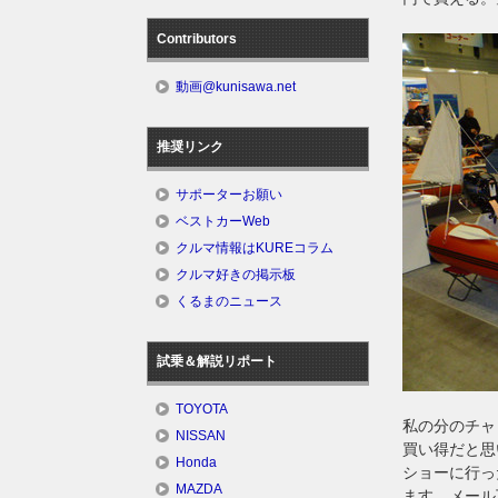
Contributors
動画@kunisawa.net
推奨リンク
サポーターお願い
ベストカーWeb
クルマ情報はKUREコラム
クルマ好きの掲示板
くるまのニュース
試乗＆解説リポート
TOYOTA
私の分のチャ
NISSAN
買い得だと思
Honda
ショーに行っ
MAZDA
ます。メール