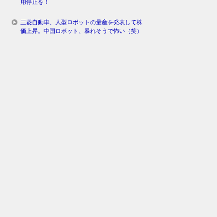
用停止を！
三菱自動車、人型ロボットの量産を発表して株
価上昇。中国ロボット、暴れそうで怖い（笑）