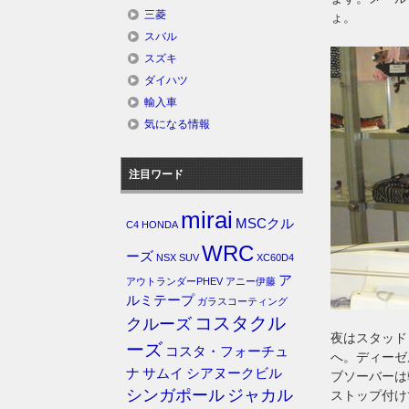
三菱
ょ。
スバル
スズキ
ダイハツ
輸入車
気になる情報
注目ワード
mirai
MSCクル
C4
HONDA
WRC
ーズ
NSX
SUV
XC60D4
ア
アウトランダーPHEV
アニー伊藤
ルミテープ
ガラスコーティング
コスタクル
クルーズ
夜はスタッド
ーズ
コスタ・フォーチュ
へ。ディーゼ
ナ
サムイ
シアヌークビル
ブソーバーは
シンガポール
ジャカル
ストップ付け