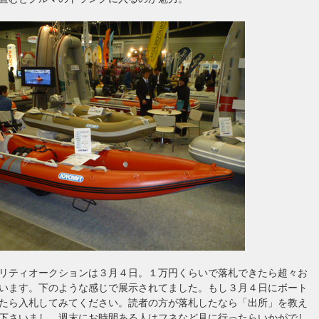
リティオークションは３月４日。１万円くらいで落札できたら超々お
います。下のような感じで展示されてました。もし３月４日にボート
たら入札してみてください。読者の方が落札したなら「出所」を教え
下さいまし。週末にお時間ある人はフネなど見に行ったらいかがでし