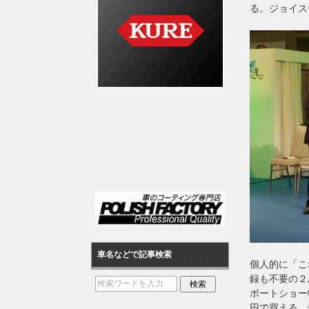
る。ジョイス
車名などで記事検索
個人的に「こ
録も不要の２
ボートショー
円で買える。