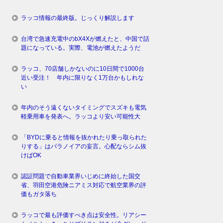
ラッコ情報の最終版。じっくり解説します
台湾で急速充電中のbX4Xが燃えたと、中国で話
題になっている。実際、電池が燃えたようだ
ラッコ、70店舗しかないのに10日間で1000台
近い受注！ 年内に限りなく1万台かもしれな
い
年内のそう遠くないタイミングでスズキも電気
軽乗用車を発表へ。ラッコより安い可能性大
「BYDに乗ると情報を抜かれたり乗っ取られた
りする」はパラノイアの妄言。心配ならシム抜
けばOK
認証問題で自動車業界いじめに終始した国交
省、羽田空港危険ニアミス対応で航空業界の評
価もガタ落ち
ラッコで最も評価すべき点は安全性。リアシー