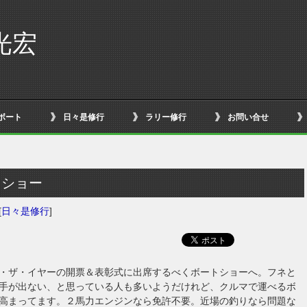
光宏
ボート
日々是修行
ラリー修行
お問い合せ
トショー
[
日々是修行
]
・ザ・イヤーの開票＆表彰式に出席するべくボートショーへ。フネと
手が出ない、と思っている人も多いようだけれど、クルマで運べるボ
高まってます。２馬力エンジンなら免許不要。近場の釣りなら問題な