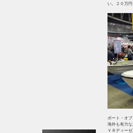
い。２０万円
ボート・オブ
海外も有力な
Ｖ８ディーゼ