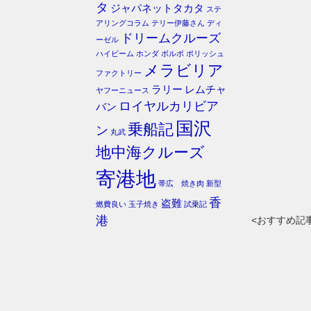
タ
ジャパネットタカタ
ステ
アリングコラム
テリー伊藤さん
ディ
ドリームクルーズ
ーゼル
ハイビーム
ホンダ
ボルボ
ポリッシュ
メラビリア
ファクトリー
ラリー
レムチャ
ヤフーニュース
ロイヤルカリビア
バン
国沢
乗船記
ン
丸武
地中海クルーズ
寄港地
帯広 焼き肉
新型
香
盗難
燃費良い
玉子焼き
試乗記
港
<おすすめ記