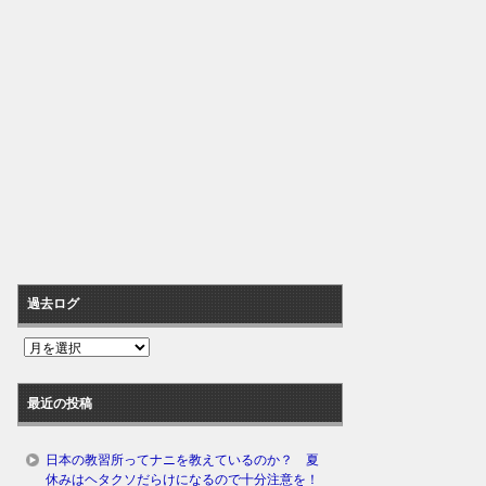
過去ログ
過
去
ロ
最近の投稿
グ
日本の教習所ってナニを教えているのか？ 夏
休みはヘタクソだらけになるので十分注意を！