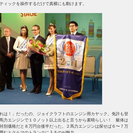
ティックを操作するだけで真横にも動けます。
れは！」だったの、ジョイクラフトのエンジン用カヤック。免許も登
馬力エンジンで１０ノット以上出ると言うから素晴らしい！ 艇体は
特別価格だと８万円台後半だった。２馬力エンジンは探せば６〜７万
畳むとクルマのトランクに入るのが魅力。