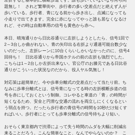
題無し！ されど繁華街や、歩行者の多い交差点だと絶えず人が
歩いている。歩行者、青になる前から歩き出し、点滅になっても
小走りで出てきます。完全に赤になってやっと誰も居なくなるけ
れど、その時は自動車用の信号も黄色から赤へ。
本日、晴海通りから日比谷通りに左折しようとしたら、信号1回で
2～3台しか曲がれない。青の矢印出る右折より通過可能台数少な
いのだった。左折レーンに10台くらいしかいなかったのに、信号4
回待ち！ 日比谷通りから帝国ホテルの前の左折も強烈でした。
こちらは1～2台しか左折出来ない。官公庁のお膝元である日比谷
通りがこういった状況なのだから、役人ヤル気無し！
対応策は超簡単だ。今や歩車分離式の交差点だって当たり前。ち
なみに歩車分離式とは、信号青になってる時の左折横断歩道の信
号を赤にしておくという制御。コレやると車道の「青」の時間が
短くなるため、安全と円滑な交通の流れを両立しにくくなるとい
う弱点を持つ。だったら歩行者の青信号の時間を10秒だけ短くす
ればいい。歩行者にとっても歩車分離式の信号待ちより短い。
おそらく東京都内で渋滞によって失う時間のムダを大幅に削減出
来ることだろう。こんな簡単なこと、なんでやらないのか？ こ