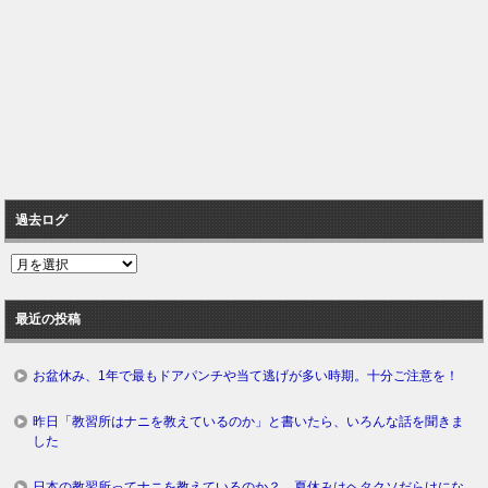
過去ログ
過
去
ロ
最近の投稿
グ
お盆休み、1年で最もドアパンチや当て逃げが多い時期。十分ご注意を！
昨日「教習所はナニを教えているのか」と書いたら、いろんな話を聞きま
した
日本の教習所ってナニを教えているのか？ 夏休みはヘタクソだらけにな