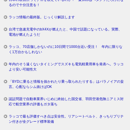
るので十分注意を！
ラッコ情報の最終版。じっくり解説します
台湾で急速充電中のbX4Xが燃えたと、中国で話題になっている。実際、
電池が燃えたようだ
ラッコ、70店舗しかないのに10日間で1000台近い受注！ 年内に限りな
く1万台かもしれない
年内のそう遠くないタイミングでスズキも電気軽乗用車を発表へ。ラッコ
より安い可能性大
「BYDに乗ると情報を抜かれたり乗っ取られたりする」はパラノイアの妄
言。心配ならシム抜けばOK
認証問題で自動車業界いじめに終始した国交省、羽田空港危険ニアミス対
応で航空業界の評価もガタ落ち
ラッコで最も評価すべき点は安全性。リアシートベルト、きっちりプリテ
ン付きが全グレード標準装備