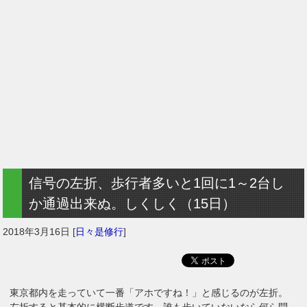
信号の左折、歩行者多いと1回に1～2台し
か通過出来ぬ。しくしく（15日）
2018年3月16日
[
日々是修行
]
東京都内を走っていて一番「アホですね！」と感じるのが左折。
左折すると基本的に横断歩道です。誰も歩いていないなら何ら問