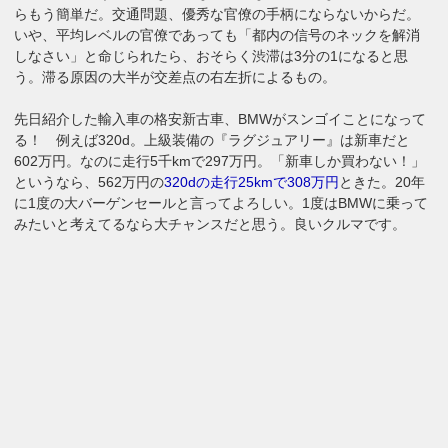
らもう簡単だ。交通問題、優秀な官僚の手柄にならないからだ。
いや、平均レベルの官僚であっても「都内の信号のネックを解消
しなさい」と命じられたら、おそらく渋滞は3分の1になると思
う。滞る原因の大半が交差点の右左折によるもの。
先日紹介した輸入車の格安新古車、BMWがスンゴイことになって
る！ 例えば320d。上級装備の『ラグジュアリー』は新車だと
602万円。なのに走行5千kmで297万円。「新車しか買わない！」
というなら、562万円の
320dの走行25kmで308万円
ときた。20年
に1度の大バーゲンセールと言ってよろしい。1度はBMWに乗って
みたいと考えてるなら大チャンスだと思う。良いクルマです。