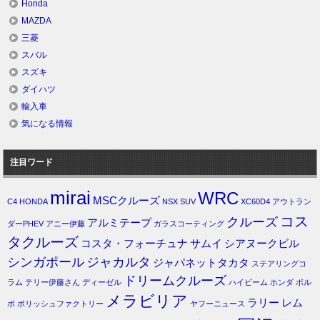
Honda
MAZDA
三菱
スバル
スズキ
ダイハツ
輸入車
気になる情報
注目ワード
mirai
WRC
MSCクルーズ
C4
HONDA
NSX
SUV
XC60D4
アウトラン
コス
クルーズ
アルミテープ
ダーPHEV
アニー伊藤
ガラスコーティング
タクルーズ
コスタ・フォーチュナ
サムイ
シアヌークビル
シンガポール
ジャカルタ
ジャパネットタカタ
ステアリングコ
ドリームクルーズ
ラム
テリー伊藤さん
ディーゼル
ハイビーム
ホンダ
ボル
メラビリア
ラリー
レム
ボ
ポリッシュファクトリー
ヤフーニュース