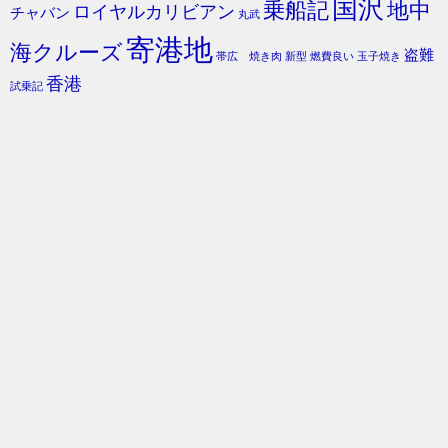
国沢
乗船記
地中
ロイヤルカリビアン
チャバン
丸武
寄港地
海クルーズ
盗難
帯広 焼き肉
新型
燃費良い
玉子焼き
香港
試乗記