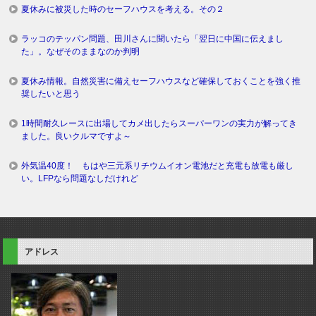
夏休みに被災した時のセーフハウスを考える。その２
ラッコのテッパン問題、田川さんに聞いたら「翌日に中国に伝えまし
た」。なぜそのままなのか判明
夏休み情報。自然災害に備えセーフハウスなど確保しておくことを強く推
奨したいと思う
1時間耐久レースに出場してカメ出したらスーパーワンの実力が解ってき
ました。良いクルマですよ～
外気温40度！ もはや三元系リチウムイオン電池だと充電も放電も厳し
い。LFPなら問題なしだけれど
アドレス