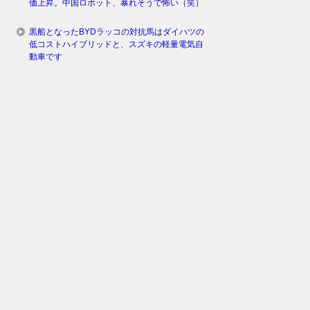
価上昇。中国ロボット、暴れそうで怖い（笑）
黒船となったBYDラッコの対抗馬はダイハツの
低コストハイブリッドと、スズキの軽量電気自
動車です