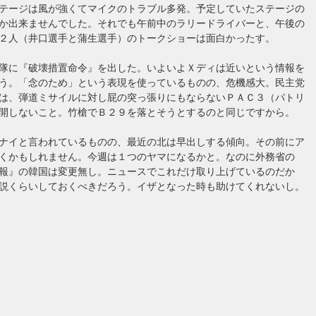
テージは風が強くてマイクのトラブル多発。予定していたステージの
か出来ませんでした。それでも午前中のラリードライバーと、午後の
２人（井口選手と蒲生選手）のトークショーは面白かったす。
隊に『破壊措置命令』を出した。いよいよＸディは近いという情報を
う。「念のため」という表現を使っているものの、危機感大。民主党
は、弾道ミサイルに対し屁の突っ張りにもならないＰＡＣ３（パトリ
開しないこと。竹槍でＢ２９を落とそうとするのと同じですから。
ナイと言われているものの、最近の北は早出しする傾向。その前にア
くかもしれません。今週は１つのヤマになるかと。なのに外務省の
報』の韓国は変更無し。ニュースでこれだけ取り上げているのだか
説くらいしておくべきだろう。イザとなった時も助けてくれないし。