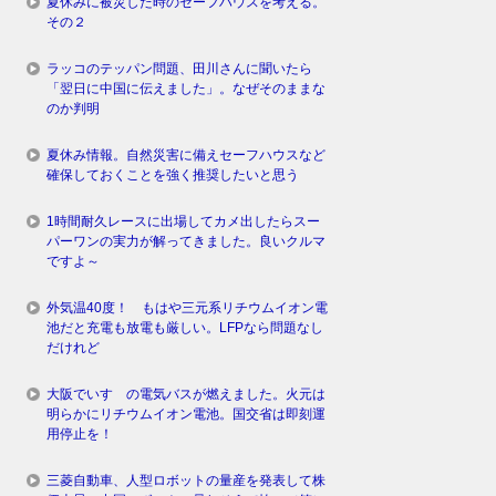
夏休みに被災した時のセーフハウスを考える。
その２
ラッコのテッパン問題、田川さんに聞いたら
「翌日に中国に伝えました」。なぜそのままな
のか判明
夏休み情報。自然災害に備えセーフハウスなど
確保しておくことを強く推奨したいと思う
1時間耐久レースに出場してカメ出したらスー
パーワンの実力が解ってきました。良いクルマ
ですよ～
外気温40度！ もはや三元系リチウムイオン電
池だと充電も放電も厳しい。LFPなら問題なし
だけれど
大阪でいすゞの電気バスが燃えました。火元は
明らかにリチウムイオン電池。国交省は即刻運
用停止を！
三菱自動車、人型ロボットの量産を発表して株