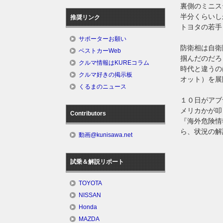
裏側のミニス
半分くらいし
推奨リンク
トヨタの若手
サポーターお願い
防衛相は自衛
ベストカーWeb
掴んだのだろ
クルマ情報はKUREコラム
時代と違うの
クルマ好きの掲示板
オット）を展
くるまのニュース
１０日がアブ
メリカかが叩
Contributors
『海外危険情
ら、状況の解
動画@kunisawa.net
試乗＆解説リポート
TOYOTA
NISSAN
Honda
MAZDA