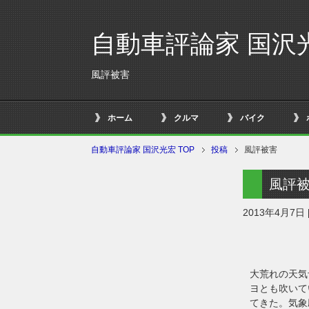
自動車評論家 国沢
風評被害
ホーム
クルマ
バイク
自動車評論家 国沢光宏 TOP
投稿
風評被害
風評
2013年4月7日
大荒れの天気
ヨとも吹いて
てきた。気象