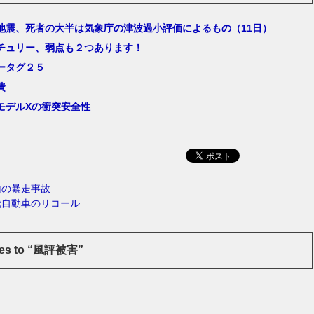
地震、死者の大半は気象庁の津波過小評価によるもの（11日）
チュリー、弱点も２つあります！
ータグ２５
費
モデルXの衝突安全性
山の暴走事故
代自動車のリコール
ses to “風評被害”