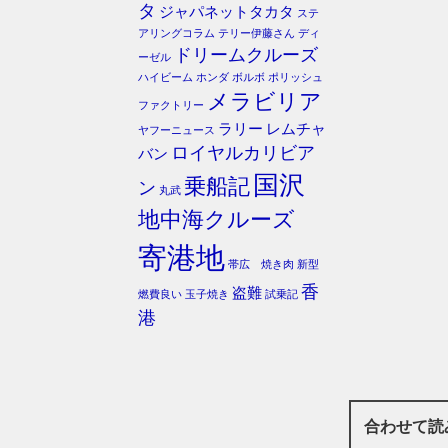
タ
ジャパネットタカタ
ステ
アリングコラム
テリー伊藤さん
ディ
ドリームクルーズ
ーゼル
ハイビーム
ホンダ
ボルボ
ポリッシュ
メラビリア
ファクトリー
ラリー
レムチャ
ヤフーニュース
ロイヤルカリビア
バン
国沢
乗船記
ン
丸武
地中海クルーズ
寄港地
帯広 焼き肉
新型
香
盗難
燃費良い
玉子焼き
試乗記
港
合わせて読