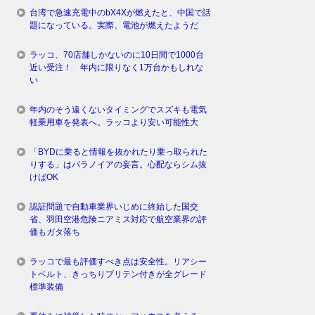
台湾で急速充電中のbX4Xが燃えたと、中国で話
題になっている。実際、電池が燃えたようだ
ラッコ、70店舗しかないのに10日間で1000台
近い受注！ 年内に限りなく1万台かもしれな
い
年内のそう遠くないタイミングでスズキも電気
軽乗用車を発表へ。ラッコより安い可能性大
「BYDに乗ると情報を抜かれたり乗っ取られた
りする」はパラノイアの妄言。心配ならシム抜
けばOK
認証問題で自動車業界いじめに終始した国交
省、羽田空港危険ニアミス対応で航空業界の評
価もガタ落ち
ラッコで最も評価すべき点は安全性。リアシー
トベルト、きっちりプリテン付きが全グレード
標準装備