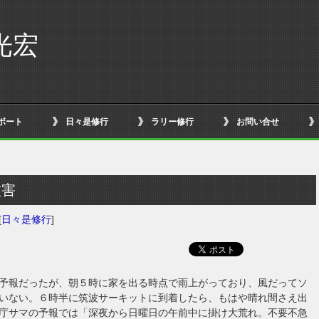
光宏
ボート
日々是修行
ラリー修行
お問い合せ
被害
[
日々是修行
]
予報だったが、朝５時に家を出る時点で雨上がっており、風だってソ
いない。６時半に筑波サーキットに到着したら、もはや晴れ間さえ出
庁サマの予報では「深夜から日曜日の午前中に掛け大荒れ。不要不急