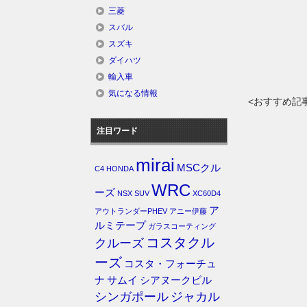
三菱
スバル
スズキ
ダイハツ
輸入車
気になる情報
<おすすめ記
注目ワード
mirai
MSCクル
C4
HONDA
WRC
ーズ
NSX
SUV
XC60D4
ア
アウトランダーPHEV
アニー伊藤
ルミテープ
ガラスコーティング
コスタクル
クルーズ
ーズ
コスタ・フォーチュ
ナ
サムイ
シアヌークビル
シンガポール
ジャカル