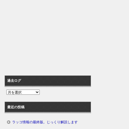
過去ログ
過
去
ロ
最近の投稿
グ
ラッコ情報の最終版。じっくり解説します