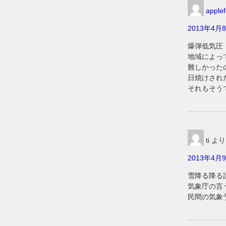
applef
2013年4月8
爆弾低気圧
地域によっ
難しかった
日焼けされ
それもそう
ti
より
2013年4月9
雪降る降る
気象庁の言
民間の気象