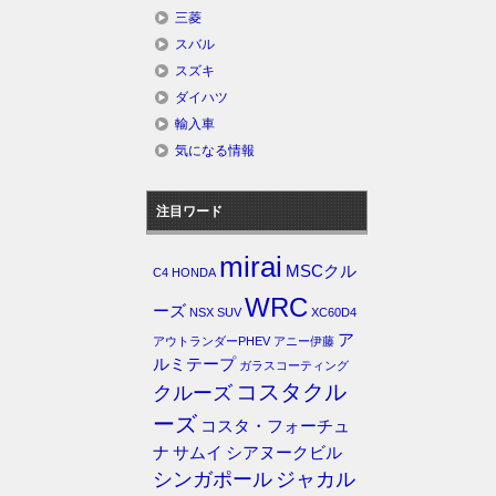
三菱
スバル
スズキ
ダイハツ
輸入車
気になる情報
注目ワード
mirai
MSCクル
C4
HONDA
WRC
ーズ
NSX
SUV
XC60D4
ア
アウトランダーPHEV
アニー伊藤
ルミテープ
ガラスコーティング
コスタクル
クルーズ
ーズ
コスタ・フォーチュ
ナ
サムイ
シアヌークビル
シンガポール
ジャカル