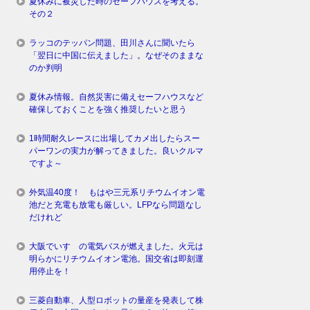
夏休みに被災した時のセーフハウスを考える。
その２
ラッコのテッパン問題、田川さんに聞いたら
「翌日に中国に伝えました」。なぜそのままな
のか判明
夏休み情報。自然災害に備えセーフハウスなど
確保しておくことを強く推奨したいと思う
1時間耐久レースに出場してカメ出したらスー
パーワンの実力が解ってきました。良いクルマ
ですよ～
外気温40度！ もはや三元系リチウムイオン電
池だと充電も放電も厳しい。LFPなら問題なし
だけれど
大阪でいすゞの電気バスが燃えました。火元は
明らかにリチウムイオン電池。国交省は即刻運
用停止を！
三菱自動車、人型ロボットの量産を発表して株