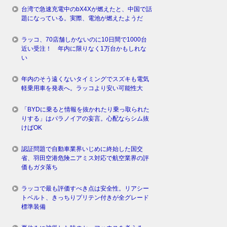
台湾で急速充電中のbX4Xが燃えたと、中国で話
題になっている。実際、電池が燃えたようだ
ラッコ、70店舗しかないのに10日間で1000台
近い受注！ 年内に限りなく1万台かもしれな
い
年内のそう遠くないタイミングでスズキも電気
軽乗用車を発表へ。ラッコより安い可能性大
「BYDに乗ると情報を抜かれたり乗っ取られた
りする」はパラノイアの妄言。心配ならシム抜
けばOK
認証問題で自動車業界いじめに終始した国交
省、羽田空港危険ニアミス対応で航空業界の評
価もガタ落ち
ラッコで最も評価すべき点は安全性。リアシー
トベルト、きっちりプリテン付きが全グレード
標準装備