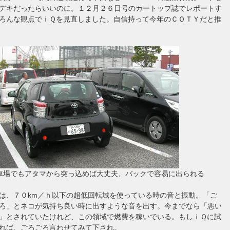
デキだったらいいのに。１２月２６日号のカートップ誌でレポートす
ろんな観点でｉＱを見直しました。自信持って今年のＣＯＴＹだと推
車場でもアタマから突っ込めば大丈夫、バックで容易に出られる
は、７０km／ｈ以下の超低回転域を使っている時の音と振動。「ご
ろ」とネコが気持ち良い時に出すような音を出す。今までなら「悪い
」とされていたけれど、この領域で燃費を稼いでいる。もしｉＱに試
れば、ごろごろ言わせてみて下され。