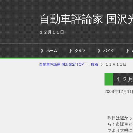
自動車評論家 国沢
１２月１１日
ホーム
クルマ
バイク
自動車評論家 国沢光宏 TOP
投稿
１２月１１日
１２
2008年12月1
昨日は遅かっ
らく市販車と
マより大幅に