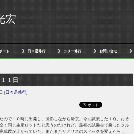
光宏
ボート
日々是修行
ラリー修行
お問い合せ
月１１日
1日
[
日々是修行
]
たので１０時に出発し、撮影しながら帰京。今回試乗したｉＱ、おそ
全く同じ生産ロットだと思うのだけれど、最初の試乗会で乗ったクル
完成度が上がっていた。またまたリアサスのスペックを変えたらし