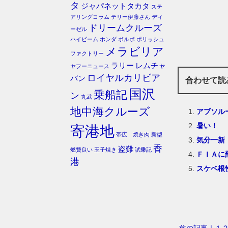
タ
ジャパネットタカタ
ステ
アリングコラム
テリー伊藤さん
ディ
ドリームクルーズ
ーゼル
ハイビーム
ホンダ
ボルボ
ポリッシュ
メラビリア
ファクトリー
ラリー
レムチャ
ヤフーニュース
ロイヤルカリビア
バン
合わせて読
国沢
乗船記
ン
丸武
地中海クルーズ
アブソル
暑い！
寄港地
帯広 焼き肉
新型
気分一新
香
盗難
燃費良い
玉子焼き
試乗記
ＦＩＡに
港
スケベ根
前の記事｜１