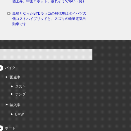
価上昇。中国ロボット、暴れそうで怖い（笑）
黒船となったBYDラッコの対抗馬はダイハツの
低コストハイブリッドと、スズキの軽量電気自
動車です
バイク
国産車
スズキ
ホンダ
輸入車
BMW
ボート