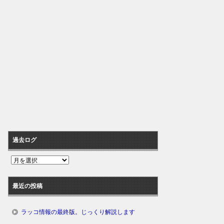
過去ログ
過
去
ロ
最近の投稿
グ
ラッコ情報の最終版。じっくり解説します