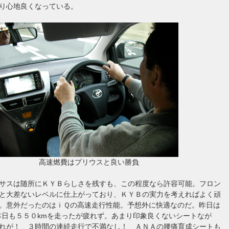
り心地良くなっている。
高速燃費はプリウスと良い勝負
サスは随所にＫＹＢらしさを残すも、この程度なら許容可能。フロン
と大差ないレベルに仕上がっており、ＫＹＢの実力を考えればよく頑
。意外だったのはｉＱの高速走行性能。予想外に快適なのだ。昨日は
本日も５５０kmを走ったが疲れず。あまり印象良くないシートなが
れが！ ３時間の連続走行で不満なし！ ＡＮＡの腰痛育成シートも