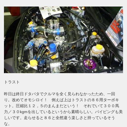
トラスト
昨日は終日ドタバタでクルマを全く見られなかったため、一回
り。改めてオモシロイ！ 例えば上はトラストの８６用ターボキ
ット。圧縮比１２，５のまんまだという！ それでいて３００馬
力／３０kgmを出しているというから素晴らしい。パイピングも美
しいです。走らせると８６と全然違う楽しさと持っているそう
な。