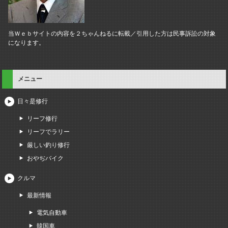
当Ｗｅｂサイトの内容を２ちゃんねるに転載／引用した方は民事訴訟の対象
になります。
メニュー
日々是修行
リーフ修行
リーフでラリー
厳しい釣り修行
おやぢバイク
クルマ
最新情報
電気自動車
韓国車