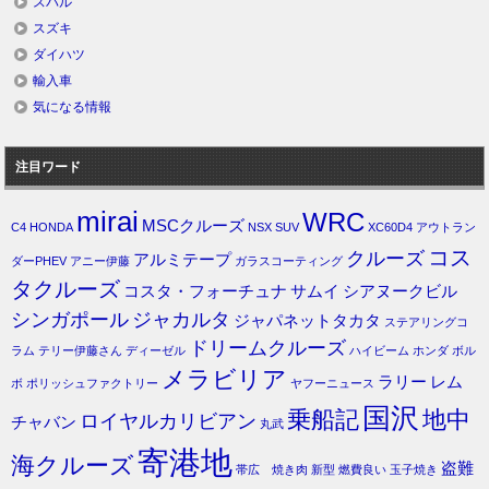
スバル
スズキ
ダイハツ
輸入車
気になる情報
注目ワード
mirai
WRC
MSCクルーズ
C4
HONDA
NSX
SUV
XC60D4
アウトラン
コス
クルーズ
アルミテープ
ダーPHEV
アニー伊藤
ガラスコーティング
タクルーズ
コスタ・フォーチュナ
サムイ
シアヌークビル
シンガポール
ジャカルタ
ジャパネットタカタ
ステアリングコ
ドリームクルーズ
ラム
テリー伊藤さん
ディーゼル
ハイビーム
ホンダ
ボル
メラビリア
ラリー
レム
ボ
ポリッシュファクトリー
ヤフーニュース
国沢
乗船記
地中
ロイヤルカリビアン
チャバン
丸武
寄港地
海クルーズ
盗難
帯広 焼き肉
新型
燃費良い
玉子焼き