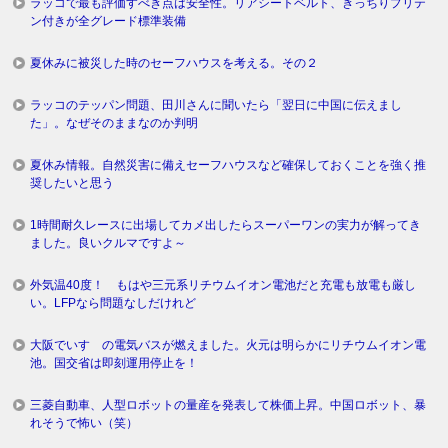
ラッコで最も評価すべき点は安全性。リアシートベルト、きっちりプリテ
ン付きが全グレード標準装備
夏休みに被災した時のセーフハウスを考える。その２
ラッコのテッパン問題、田川さんに聞いたら「翌日に中国に伝えまし
た」。なぜそのままなのか判明
夏休み情報。自然災害に備えセーフハウスなど確保しておくことを強く推
奨したいと思う
1時間耐久レースに出場してカメ出したらスーパーワンの実力が解ってき
ました。良いクルマですよ～
外気温40度！ もはや三元系リチウムイオン電池だと充電も放電も厳し
い。LFPなら問題なしだけれど
大阪でいすゞの電気バスが燃えました。火元は明らかにリチウムイオン電
池。国交省は即刻運用停止を！
三菱自動車、人型ロボットの量産を発表して株価上昇。中国ロボット、暴
れそうで怖い（笑）