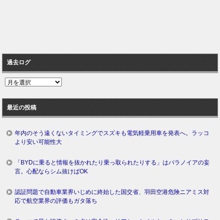
過去ログ
過
去
ロ
最近の投稿
グ
年内のそう遠くないタイミングでスズキも電気軽乗用車を発表へ。ラッコ
より安い可能性大
「BYDに乗ると情報を抜かれたり乗っ取られたりする」はパラノイアの妄
言。心配ならシム抜けばOK
認証問題で自動車業界いじめに終始した国交省、羽田空港危険ニアミス対
応で航空業界の評価もガタ落ち