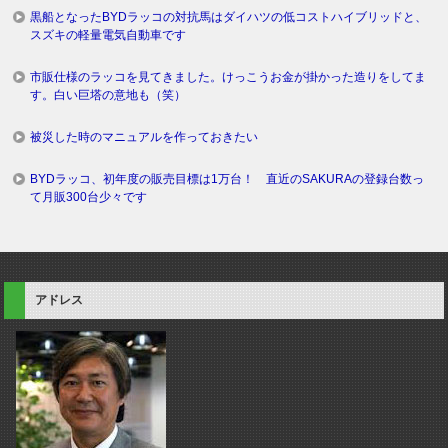
黒船となったBYDラッコの対抗馬はダイハツの低コストハイブリッドと、
スズキの軽量電気自動車です
市販仕様のラッコを見てきました。けっこうお金が掛かった造りをしてま
す。白い巨塔の意地も（笑）
被災した時のマニュアルを作っておきたい
BYDラッコ、初年度の販売目標は1万台！ 直近のSAKURAの登録台数っ
て月販300台少々です
アドレス