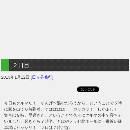
２日目
2013年1月12日
[
日々是修行
]
今日もクルマだ！ すんげ〜混むだろうから、ということで５時
に家を出て６時到着。ぐはははは！ ガラガラ！ しかぁし！
集合は８時。早過ぎた。ということで久々にクルマの中で寝ちゃ
いました。起きたら７時半。もはやメッセ北ホールに一番近い駐
車場はビッシリ！ 明日は７時だな。