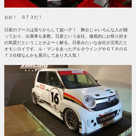
おお！ ＧＴ３だ！
日産のブースは造りからして超ハデ！ 舞台じゃいろんな人が踊
っており、出展車も多数。日産という会社、徹底的にお祭り好き
の気質だということがよ〜く解る。日産みたいな会社が元気だと
オモシロイです。ル・マンを走ったデルタウイングやＧＴＲのＧ
Ｔ３仕様なんかも展示してあり大人気！