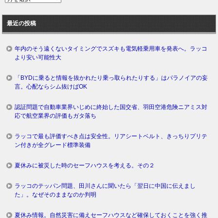
去
ロ
最近の投稿
グ
年内のそう遠くないタイミングでスズキも電気軽乗用車を発表へ。ラッコ
より安い可能性大
「BYDに乗ると情報を抜かれたり乗っ取られたりする」はパラノイアの妄
言。心配ならシム抜けばOK
認証問題で自動車業界いじめに終始した国交省、羽田空港危険ニアミス対
応で航空業界の評価もガタ落ち
ラッコで最も評価すべき点は安全性。リアシートベルト、きっちりプリテ
ン付きが全グレード標準装備
夏休みに被災した時のセーフハウスを考える。その２
ラッコのテッパン問題、田川さんに聞いたら「翌日に中国に伝えまし
た」。なぜそのままなのか判明
夏休み情報。自然災害に備えセーフハウスなど確保しておくことを強く推