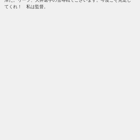
津だ。リーフ、大井選手の雪辱戦でございます。今度こそ完走し
てくれ！ 私は監督。