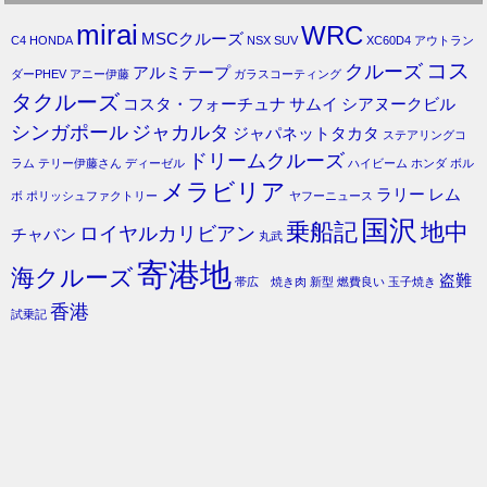
mirai
WRC
MSCクルーズ
C4
HONDA
NSX
SUV
XC60D4
アウトラン
コス
クルーズ
アルミテープ
ダーPHEV
アニー伊藤
ガラスコーティング
タクルーズ
コスタ・フォーチュナ
サムイ
シアヌークビル
シンガポール
ジャカルタ
ジャパネットタカタ
ステアリングコ
ドリームクルーズ
ラム
テリー伊藤さん
ディーゼル
ハイビーム
ホンダ
ボル
メラビリア
ラリー
レム
ボ
ポリッシュファクトリー
ヤフーニュース
国沢
乗船記
地中
ロイヤルカリビアン
チャバン
丸武
寄港地
海クルーズ
盗難
帯広 焼き肉
新型
燃費良い
玉子焼き
香港
試乗記