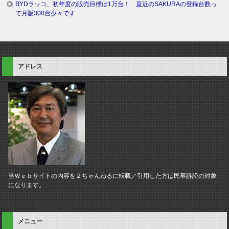
BYDラッコ、初年度の販売目標は1万台！ 直近のSAKURAの登録台数っ
て月販300台少々です
アドレス
当Ｗｅｂサイトの内容を２ちゃんねるに転載／引用した方は民事訴訟の対象
になります。
メニュー