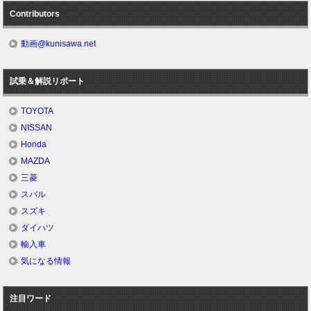
Contributors
動画@kunisawa.net
試乗＆解説リポート
TOYOTA
NISSAN
Honda
MAZDA
三菱
スバル
スズキ
ダイハツ
輸入車
気になる情報
注目ワード