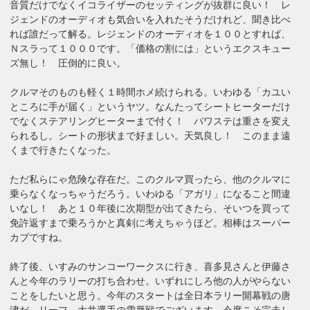
音質だけでなくイコライザーのセッティングが抜群に良い！ レ
ジェンドのオーディオも気合いを入れたそうだけれど、聞き比べ
れば誰だって解る。レジェンドのオーディオを１００とすれば、
Ｎスラって１０００です。「価格の割には」というエクスキュー
ズ無し！ 圧倒的に良い。
クルマそのものも軽く１時間ホメ続けられる。いわゆる「カユい
ところに手が届く」というヤツ。なんたってシートヒーターだけ
でなくステアリングヒーターまで付く！ パワステは重さを変え
られるし。シートの形状まで好ましい。天気良し！ このまま遠
くまで行きたくなった。
ただ私らにゃ危険な存在だ。このクルマ買ったら、他のクルマに
乗らなくなっちゃうだろう。いわゆる「アガリ」になること間違
いなし！ あと１０年後に次期型が出てきたら、そいつを買って
免許返すまで乗ろうかと真剣に考えちゃうほど。相棒はスーパー
カブですね。
終了後、いすみのサンコーワークスに行き、喜多見さんと伊藤さ
んと今年のラリーの打ち合わせ。いずれにしろ他の人がやらない
ことをしたいと思う。今年のスタートは全日本ラリー開幕戦の唐