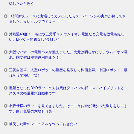
奨したいと思う
1時間耐久レースに出場してカメ出したらスーパーワンの実力が解ってき
ました。良いクルマですよ～
外気温40度！ もはや三元系リチウムイオン電池だと充電も放電も厳し
い。LFPなら問題なしだけれど
大阪でいすゞの電気バスが燃えました。火元は明らかにリチウムイオン電
池。国交省は即刻運用停止を！
三菱自動車、人型ロボットの量産を発表して株価上昇。中国ロボット、暴
れそうで怖い（笑）
黒船となったBYDラッコの対抗馬はダイハツの低コストハイブリッドと、
スズキの軽量電気自動車です
市販仕様のラッコを見てきました。けっこうお金が掛かった造りをしてま
す。白い巨塔の意地も（笑）
被災した時のマニュアルを作っておきたい