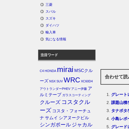
三菱
スバル
スズキ
ダイハツ
輸入車
気になる情報
注目ワード
mirai
MSCクル
C4
HONDA
合わせて読
WRC
ーズ
NSX
SUV
XC60D4
ア
アウトランダーPHEV
アニー伊藤
グレート
ルミテープ
ガラスコーティング
コスタクル
クルーズ
課題山積
ーズ
タナボタ
コスタ・フォーチュ
ナ
サムイ
シアヌークビル
小島レポ
シンガポール
ジャカル
グレードレ