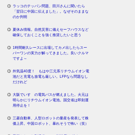
ラッコのテッパン問題、田川さんに聞いたら
「翌日に中国に伝えました」。なぜそのままな
のか判明
夏休み情報。自然災害に備えセーフハウスなど
確保しておくことを強く推奨したいと思う
1時間耐久レースに出場してカメ出したらスー
パーワンの実力が解ってきました。良いクルマ
ですよ～
外気温40度！ もはや三元系リチウムイオン電
池だと充電も放電も厳しい。LFPなら問題なし
だけれど
大阪でいすゞの電気バスが燃えました。火元は
明らかにリチウムイオン電池。国交省は即刻運
用停止を！
三菱自動車、人型ロボットの量産を発表して株
価上昇。中国ロボット、暴れそうで怖い（笑）