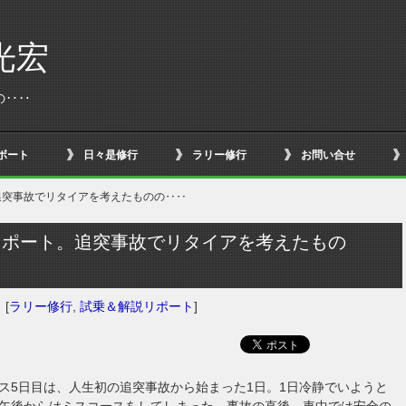
光宏
の‥‥
ボート
日々是修行
ラリー修行
お問い合せ
追突事故でリタイアを考えたものの‥‥
レポート。追突事故でリタイアを考えたもの
‥
日
[
ラリー修行
,
試乗＆解説リポート
]
ス5日目は、人生初の追突事故から始まった1日。1日冷静でいようと
午後からはミスコースをしてしまった。事故の直後、車中では安全の