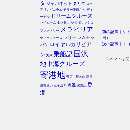
タ
ジャパネットタカタ
ステ
アリングコラム
テリー伊藤さん
ディ
ドリームクルーズ
ーゼル
ハイビーム
ホンダ
ボルボ
ポリッシュ
メラビリア
ファクトリー
前の記事｜シト
ラリー
レムチャ
日）
ヤフーニュース
次の記事｜ト
ロイヤルカリビア
バン
国沢
乗船記
ン
丸武
コメントは受
地中海クルーズ
寄港地
帯広 焼き肉
新型
香
盗難
燃費良い
玉子焼き
試乗記
港