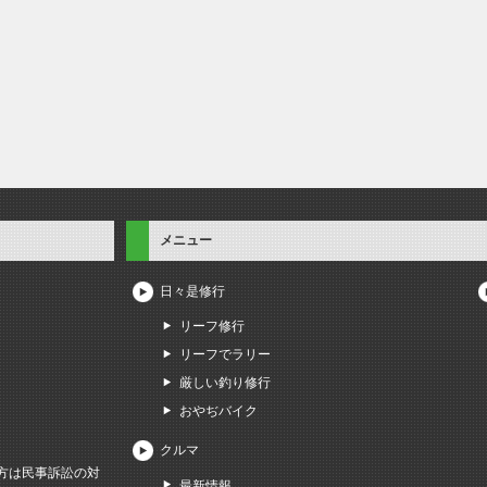
メニュー
日々是修行
リーフ修行
リーフでラリー
厳しい釣り修行
おやぢバイク
クルマ
方は民事訴訟の対
最新情報