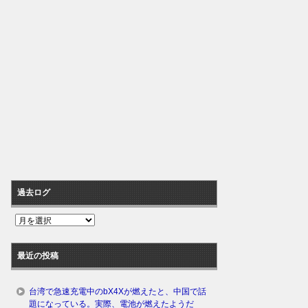
過去ログ
過
去
ロ
最近の投稿
グ
台湾で急速充電中のbX4Xが燃えたと、中国で話
題になっている。実際、電池が燃えたようだ