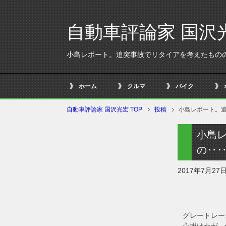
自動車評論家 国沢
小島レポート。追突事故でリタイアを考えたもの
ホーム
クルマ
バイク
自動車評論家 国沢光宏 TOP
投稿
小島レポート。
小島
の‥
2017年7月27
グレートレー
心掛けたが、