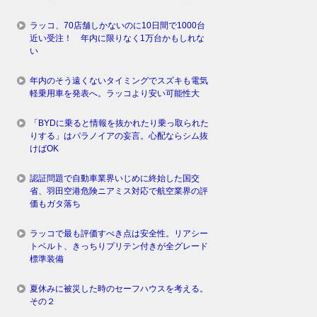
ラッコ、70店舗しかないのに10日間で1000台
近い受注！ 年内に限りなく1万台かもしれな
い
年内のそう遠くないタイミングでスズキも電気
軽乗用車を発表へ。ラッコより安い可能性大
「BYDに乗ると情報を抜かれたり乗っ取られた
りする」はパラノイアの妄言。心配ならシム抜
けばOK
認証問題で自動車業界いじめに終始した国交
省、羽田空港危険ニアミス対応で航空業界の評
価もガタ落ち
ラッコで最も評価すべき点は安全性。リアシー
トベルト、きっちりプリテン付きが全グレード
標準装備
夏休みに被災した時のセーフハウスを考える。
その２