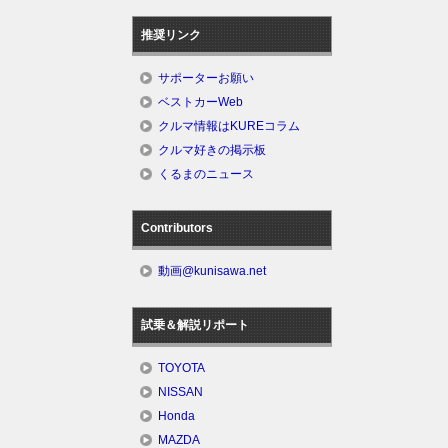
推奨リンク
サポーターお願い
ベストカーWeb
クルマ情報はKUREコラム
クルマ好きの掲示板
くるまのニュース
Contributors
動画@kunisawa.net
試乗＆解説リポート
TOYOTA
NISSAN
Honda
MAZDA