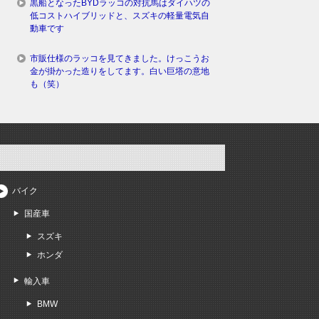
黒船となったBYDラッコの対抗馬はダイハツの
低コストハイブリッドと、スズキの軽量電気自
動車です
市販仕様のラッコを見てきました。けっこうお
金が掛かった造りをしてます。白い巨塔の意地
も（笑）
バイク
国産車
スズキ
ホンダ
輸入車
BMW