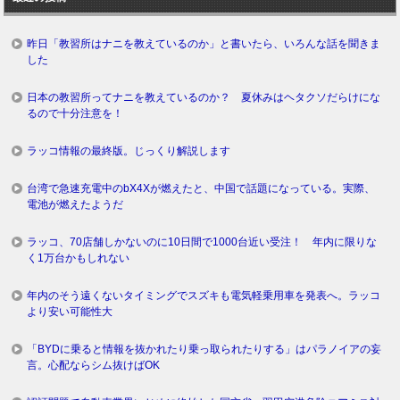
昨日「教習所はナニを教えているのか」と書いたら、いろんな話を聞きま
した
日本の教習所ってナニを教えているのか？ 夏休みはヘタクソだらけにな
るので十分注意を！
ラッコ情報の最終版。じっくり解説します
台湾で急速充電中のbX4Xが燃えたと、中国で話題になっている。実際、
電池が燃えたようだ
ラッコ、70店舗しかないのに10日間で1000台近い受注！ 年内に限りな
く1万台かもしれない
年内のそう遠くないタイミングでスズキも電気軽乗用車を発表へ。ラッコ
より安い可能性大
「BYDに乗ると情報を抜かれたり乗っ取られたりする」はパラノイアの妄
言。心配ならシム抜けばOK