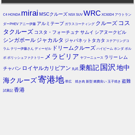
mirai
WRC
MSCクルーズ
C4
HONDA
NSX
SUV
XC60D4
アウトラン
コス
クルーズ
アルミテープ
ダーPHEV
アニー伊藤
ガラスコーティング
タクルーズ
コスタ・フォーチュナ
サムイ
シアヌークビル
シンガポール
ジャカルタ
ジャパネットタカタ
ステアリングコ
ドリームクルーズ
ラム
テリー伊藤さん
ディーゼル
ハイビーム
ホンダ
ボル
メラビリア
ラリー
レム
ボ
ポリッシュファクトリー
ヤフーニュース
国沢
乗船記
地中
ロイヤルカリビアン
チャバン
丸武
寄港地
海クルーズ
盗難
帯広 焼き肉
新型
燃費良い
玉子焼き
香港
試乗記