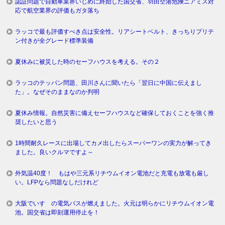
認証問題で自動車業界いじめに終始した国交省、羽田空港危険ニアミス対
応で航空業界の評価もガタ落ち
ラッコで最も評価すべき点は安全性。リアシートベルト、きっちりプリテ
ン付きが全グレード標準装備
夏休みに被災した時のセーフハウスを考える。その２
ラッコのテッパン問題、田川さんに聞いたら「翌日に中国に伝えまし
た」。なぜそのままなのか判明
夏休み情報。自然災害に備えセーフハウスなど確保しておくことを強く推
奨したいと思う
1時間耐久レースに出場してカメ出したらスーパーワンの実力が解ってき
ました。良いクルマですよ～
外気温40度！ もはや三元系リチウムイオン電池だと充電も放電も厳し
い。LFPなら問題なしだけれど
大阪でいすゞの電気バスが燃えました。火元は明らかにリチウムイオン電
池。国交省は即刻運用停止を！