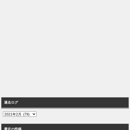
過去ログ
過
去
ロ
最近の投稿
グ