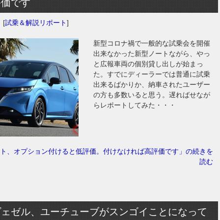
評価です
日
[
試乗＆解説リポート
]
新型コロナ禍で一般的な試乗会を開催
出来なかった新型ノートながら、やっ
と広報車両の個別貸し出しが始まっ
た。すでにディーラーでは普通に試乗
出来るばかりか、納車されたユーザー
の方も多数いると思う。遅ればせなが
らレポートしてみた・・・
ト、オプション付けると低評価。付けなければ高評価です」の続きを
読む
ヴェゼル、ユーチューブがスンゴイことになって