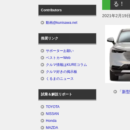
る！
Contributors
2021年2月19
動画@kunisawa.net
推奨リンク
サポーターお願い
ベストカーWeb
クルマ情報はKUREコラム
クルマ好きの掲示板
くるまのニュース
「新型
試乗＆解説リポート
TOYOTA
NISSAN
Honda
MAZDA