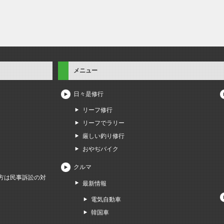
メニュー
日々是修行
リーフ修行
リーフでラリー
厳しい釣り修行
おやぢバイク
クルマ
方は民事訴訟の対
最新情報
電気自動車
韓国車