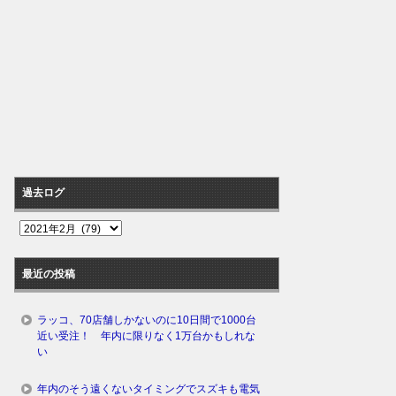
過去ログ
過
去
ロ
最近の投稿
グ
ラッコ、70店舗しかないのに10日間で1000台
近い受注！ 年内に限りなく1万台かもしれな
い
年内のそう遠くないタイミングでスズキも電気