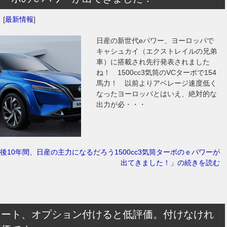
日
[
最新情報
]
日産の新世代eパワー、ヨーロッパで
キャシュカイ（エクストレイルの兄弟
車）に搭載され先行発表されました
ね！ 1500cc3気筒のVCターボで154
馬力！ 以前よりアベレージ速度低く
なったヨーロッパとはいえ、絶対的な
出力が必・・・
後10年間、日産の主力になるだろう1500cc3気筒ターボのｅパワーが
出てきました！」の続きを読む
ノート、オプション付けると低評価。付けなけれ