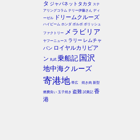
タ
ジャパネットタカタ
ステ
アリングコラム
テリー伊藤さん
ディ
ドリームクルーズ
ーゼル
ハイビーム
ホンダ
ボルボ
ポリッシュ
メラビリア
ファクトリー
ラリー
レムチャ
ヤフーニュース
ロイヤルカリビア
バン
国沢
乗船記
ン
丸武
地中海クルーズ
寄港地
帯広 焼き肉
新型
香
盗難
燃費良い
玉子焼き
試乗記
港