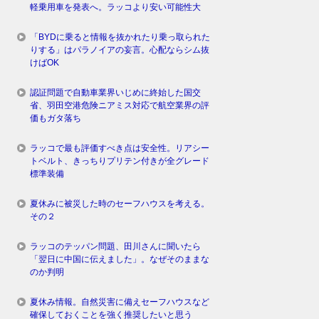
軽乗用車を発表へ。ラッコより安い可能性大
「BYDに乗ると情報を抜かれたり乗っ取られた
りする」はパラノイアの妄言。心配ならシム抜
けばOK
認証問題で自動車業界いじめに終始した国交
省、羽田空港危険ニアミス対応で航空業界の評
価もガタ落ち
ラッコで最も評価すべき点は安全性。リアシー
トベルト、きっちりプリテン付きが全グレード
標準装備
夏休みに被災した時のセーフハウスを考える。
その２
ラッコのテッパン問題、田川さんに聞いたら
「翌日に中国に伝えました」。なぜそのままな
のか判明
夏休み情報。自然災害に備えセーフハウスなど
確保しておくことを強く推奨したいと思う