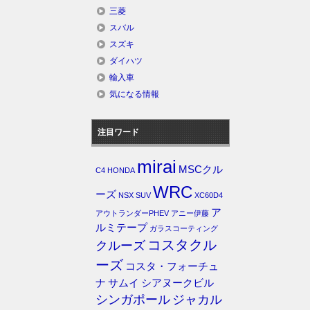
三菱
スバル
スズキ
ダイハツ
輸入車
気になる情報
注目ワード
mirai
MSCクル
C4
HONDA
WRC
ーズ
NSX
SUV
XC60D4
ア
アウトランダーPHEV
アニー伊藤
ルミテープ
ガラスコーティング
コスタクル
クルーズ
ーズ
コスタ・フォーチュ
ナ
サムイ
シアヌークビル
シンガポール
ジャカル