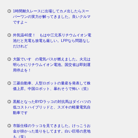
1時間耐久レースに出場してカメ出したらスー
パーワンの実力が解ってきました。良いクルマ
ですよ～
外気温40度！ もはや三元系リチウムイオン電
池だと充電も放電も厳しい。LFPなら問題なし
だけれど
大阪でいすゞの電気バスが燃えました。火元は
明らかにリチウムイオン電池。国交省は即刻運
用停止を！
三菱自動車、人型ロボットの量産を発表して株
価上昇。中国ロボット、暴れそうで怖い（笑）
黒船となったBYDラッコの対抗馬はダイハツの
低コストハイブリッドと、スズキの軽量電気自
動車です
市販仕様のラッコを見てきました。けっこうお
金が掛かった造りをしてます。白い巨塔の意地
も（笑）