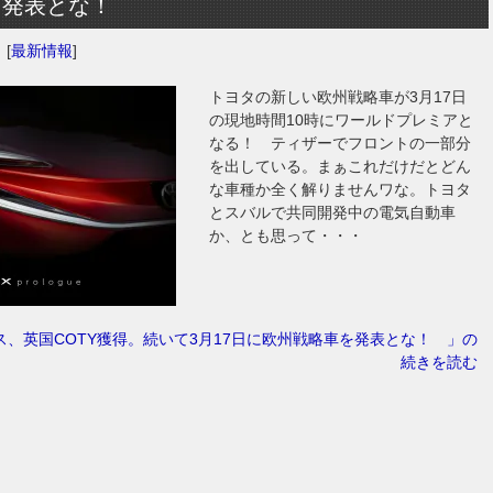
を発表とな！
日
[
最新情報
]
トヨタの新しい欧州戦略車が3月17日
の現地時間10時にワールドプレミアと
なる！ ティザーでフロントの一部分
を出している。まぁこれだけだとどん
な車種か全く解りませんワな。トヨタ
とスバルで共同開発中の電気自動車
か、とも思って・・・
ス、英国COTY獲得。続いて3月17日に欧州戦略車を発表とな！ 」の
続きを読む