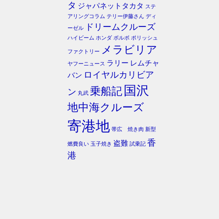
タ
ジャパネットタカタ
ステ
アリングコラム
テリー伊藤さん
ディ
ドリームクルーズ
ーゼル
ハイビーム
ホンダ
ボルボ
ポリッシュ
メラビリア
ファクトリー
ラリー
レムチャ
ヤフーニュース
ロイヤルカリビア
バン
国沢
乗船記
ン
丸武
地中海クルーズ
寄港地
帯広 焼き肉
新型
香
盗難
燃費良い
玉子焼き
試乗記
港