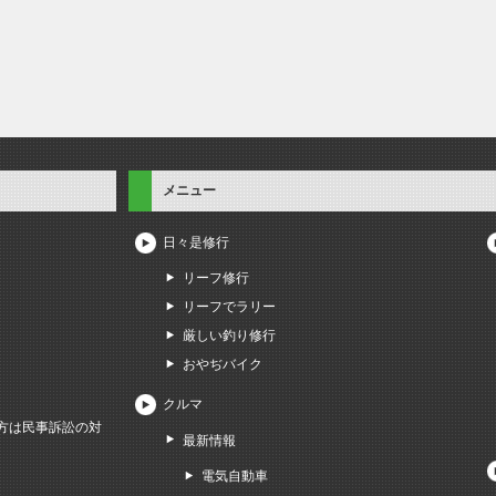
メニュー
日々是修行
リーフ修行
リーフでラリー
厳しい釣り修行
おやぢバイク
クルマ
方は民事訴訟の対
最新情報
電気自動車