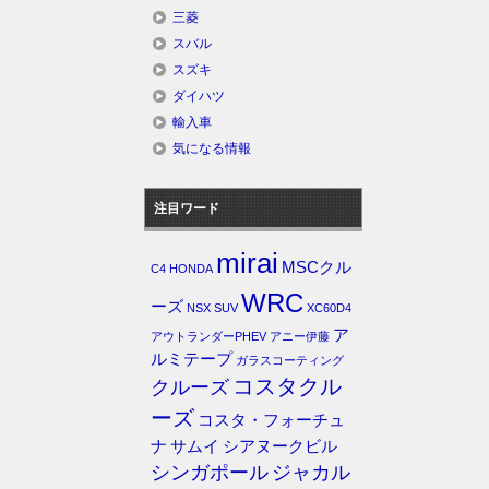
三菱
スバル
スズキ
ダイハツ
輸入車
気になる情報
注目ワード
mirai
MSCクル
C4
HONDA
WRC
ーズ
NSX
SUV
XC60D4
ア
アウトランダーPHEV
アニー伊藤
ルミテープ
ガラスコーティング
コスタクル
クルーズ
ーズ
コスタ・フォーチュ
ナ
サムイ
シアヌークビル
シンガポール
ジャカル