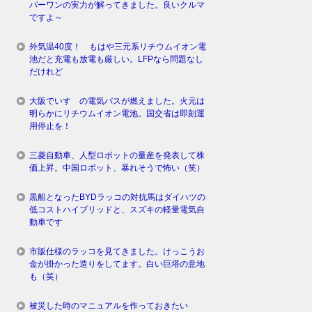
パーワンの実力が解ってきました。良いクルマ
ですよ～
外気温40度！ もはや三元系リチウムイオン電
池だと充電も放電も厳しい。LFPなら問題なし
だけれど
大阪でいすゞの電気バスが燃えました。火元は
明らかにリチウムイオン電池。国交省は即刻運
用停止を！
三菱自動車、人型ロボットの量産を発表して株
価上昇。中国ロボット、暴れそうで怖い（笑）
黒船となったBYDラッコの対抗馬はダイハツの
低コストハイブリッドと、スズキの軽量電気自
動車です
市販仕様のラッコを見てきました。けっこうお
金が掛かった造りをしてます。白い巨塔の意地
も（笑）
被災した時のマニュアルを作っておきたい