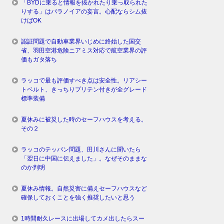
「BYDに乗ると情報を抜かれたり乗っ取られた
りする」はパラノイアの妄言。心配ならシム抜
けばOK
認証問題で自動車業界いじめに終始した国交
省、羽田空港危険ニアミス対応で航空業界の評
価もガタ落ち
ラッコで最も評価すべき点は安全性。リアシー
トベルト、きっちりプリテン付きが全グレード
標準装備
夏休みに被災した時のセーフハウスを考える。
その２
ラッコのテッパン問題、田川さんに聞いたら
「翌日に中国に伝えました」。なぜそのままな
のか判明
夏休み情報。自然災害に備えセーフハウスなど
確保しておくことを強く推奨したいと思う
1時間耐久レースに出場してカメ出したらスー