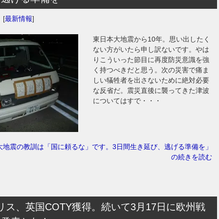
日
[
最新情報
]
東日本大地震から10年。思い出したく
ない方がいたら申し訳ないです。やは
りこういった節目に再度防災意識を強
く持つべきだと思う。次の災害で痛ま
しい犠牲者を出さないために絶対必要
な反省だ。震災直後に襲ってきた津波
についてはすで・・・
大地震の教訓は「国に頼るな」です。3日間生き延び、逃げる準備を」
の続きを読む
リス、英国COTY獲得。続いて3月17日に欧州戦