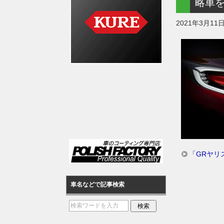
略車
2021年3月11
「GRヤリ
車名などで記事検索