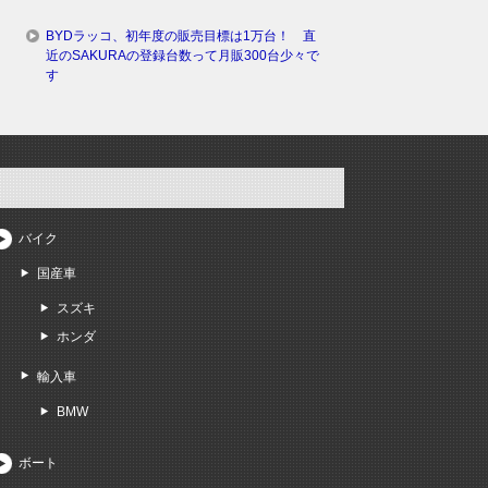
BYDラッコ、初年度の販売目標は1万台！ 直
近のSAKURAの登録台数って月販300台少々で
す
バイク
国産車
スズキ
ホンダ
輸入車
BMW
ボート