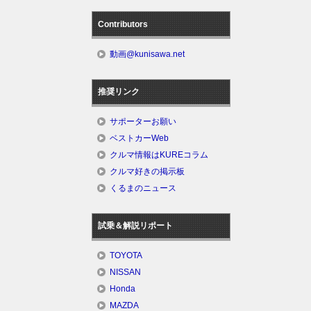
Contributors
動画@kunisawa.net
推奨リンク
サポーターお願い
ベストカーWeb
クルマ情報はKUREコラム
クルマ好きの掲示板
くるまのニュース
試乗＆解説リポート
TOYOTA
NISSAN
Honda
MAZDA