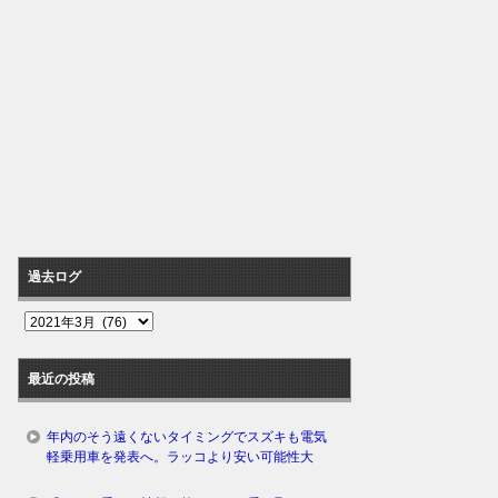
過去ログ
過
去
ロ
最近の投稿
グ
年内のそう遠くないタイミングでスズキも電気
軽乗用車を発表へ。ラッコより安い可能性大