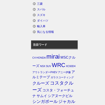
三菱
スバル
スズキ
ダイハツ
輸入車
気になる情報
注目ワード
mirai
MSCクル
C4
HONDA
WRC
ーズ
NSX
SUV
XC60D4
ア
アウトランダーPHEV
アニー伊藤
ルミテープ
ガラスコーティング
コスタクル
クルーズ
ーズ
コスタ・フォーチュ
ナ
サムイ
シアヌークビル
シンガポール
ジャカル