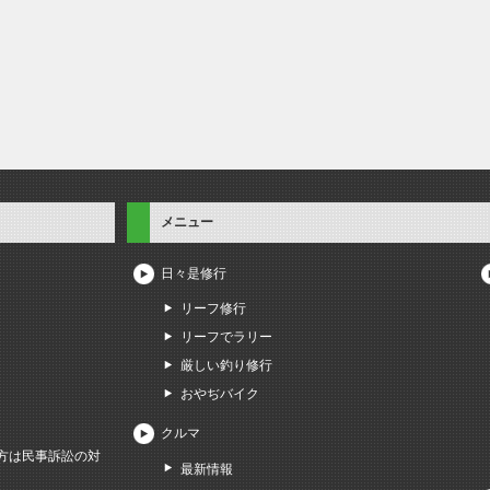
メニュー
日々是修行
リーフ修行
リーフでラリー
厳しい釣り修行
おやぢバイク
クルマ
方は民事訴訟の対
最新情報