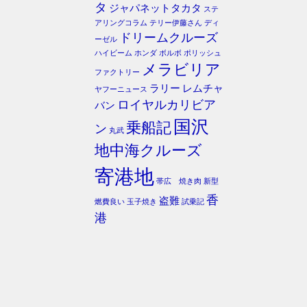
タ
ジャパネットタカタ
ステ
アリングコラム
テリー伊藤さん
ディ
ドリームクルーズ
ーゼル
ハイビーム
ホンダ
ボルボ
ポリッシュ
メラビリア
ファクトリー
ラリー
レムチャ
ヤフーニュース
ロイヤルカリビア
バン
国沢
乗船記
ン
丸武
地中海クルーズ
寄港地
帯広 焼き肉
新型
香
盗難
燃費良い
玉子焼き
試乗記
港