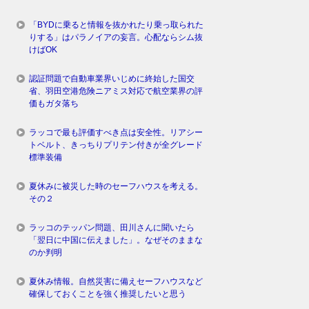
「BYDに乗ると情報を抜かれたり乗っ取られた
りする」はパラノイアの妄言。心配ならシム抜
けばOK
認証問題で自動車業界いじめに終始した国交
省、羽田空港危険ニアミス対応で航空業界の評
価もガタ落ち
ラッコで最も評価すべき点は安全性。リアシー
トベルト、きっちりプリテン付きが全グレード
標準装備
夏休みに被災した時のセーフハウスを考える。
その２
ラッコのテッパン問題、田川さんに聞いたら
「翌日に中国に伝えました」。なぜそのままな
のか判明
夏休み情報。自然災害に備えセーフハウスなど
確保しておくことを強く推奨したいと思う