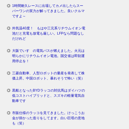
1時間耐久レースに出場してカメ出したらスー
パーワンの実力が解ってきました。良いクルマ
ですよ～
外気温40度！ もはや三元系リチウムイオン電
池だと充電も放電も厳しい。LFPなら問題なし
だけれど
大阪でいすゞの電気バスが燃えました。火元は
明らかにリチウムイオン電池。国交省は即刻運
用停止を！
三菱自動車、人型ロボットの量産を発表して株
価上昇。中国ロボット、暴れそうで怖い（笑）
黒船となったBYDラッコの対抗馬はダイハツの
低コストハイブリッドと、スズキの軽量電気自
動車です
市販仕様のラッコを見てきました。けっこうお
金が掛かった造りをしてます。白い巨塔の意地
も（笑）