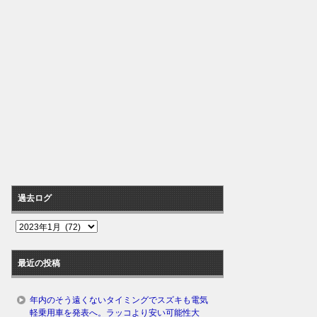
過去ログ
過
去
ロ
最近の投稿
グ
年内のそう遠くないタイミングでスズキも電気
軽乗用車を発表へ。ラッコより安い可能性大