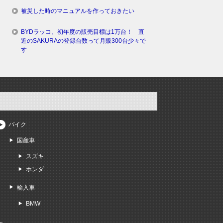
被災した時のマニュアルを作っておきたい
BYDラッコ、初年度の販売目標は1万台！ 直
近のSAKURAの登録台数って月販300台少々で
す
バイク
国産車
スズキ
ホンダ
輸入車
BMW