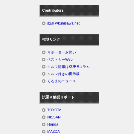
Contributors
動画@kunisawa.net
推奨リンク
サポーターお願い
ベストカーWeb
クルマ情報はKUREコラム
クルマ好きの掲示板
くるまのニュース
試乗＆解説リポート
TOYOTA
NISSAN
Honda
MAZDA