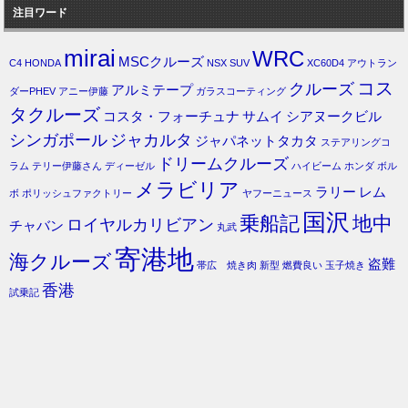
注目ワード
mirai
WRC
MSCクルーズ
C4
HONDA
NSX
SUV
XC60D4
アウトラン
コス
クルーズ
アルミテープ
ダーPHEV
アニー伊藤
ガラスコーティング
タクルーズ
コスタ・フォーチュナ
サムイ
シアヌークビル
シンガポール
ジャカルタ
ジャパネットタカタ
ステアリングコ
ドリームクルーズ
ラム
テリー伊藤さん
ディーゼル
ハイビーム
ホンダ
ボル
メラビリア
ラリー
レム
ボ
ポリッシュファクトリー
ヤフーニュース
国沢
乗船記
地中
ロイヤルカリビアン
チャバン
丸武
寄港地
海クルーズ
盗難
帯広 焼き肉
新型
燃費良い
玉子焼き
香港
試乗記