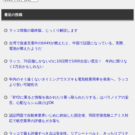
去
ロ
最近の投稿
グ
ラッコ情報の最終版。じっくり解説します
台湾で急速充電中のbX4Xが燃えたと、中国で話題になっている。実際、
電池が燃えたようだ
ラッコ、70店舗しかないのに10日間で1000台近い受注！ 年内に限りな
く1万台かもしれない
年内のそう遠くないタイミングでスズキも電気軽乗用車を発表へ。ラッコ
より安い可能性大
「BYDに乗ると情報を抜かれたり乗っ取られたりする」はパラノイアの妄
言。心配ならシム抜けばOK
認証問題で自動車業界いじめに終始した国交省、羽田空港危険ニアミス対
応で航空業界の評価もガタ落ち
ラッコで最も評価すべき点は安全性。リアシートベルト、きっちりプリテ