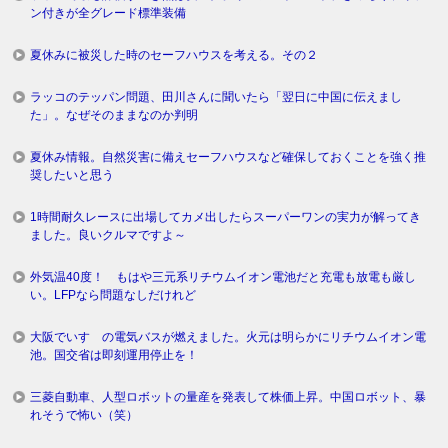
ン付きが全グレード標準装備
夏休みに被災した時のセーフハウスを考える。その２
ラッコのテッパン問題、田川さんに聞いたら「翌日に中国に伝えまし
た」。なぜそのままなのか判明
夏休み情報。自然災害に備えセーフハウスなど確保しておくことを強く推
奨したいと思う
1時間耐久レースに出場してカメ出したらスーパーワンの実力が解ってき
ました。良いクルマですよ～
外気温40度！ もはや三元系リチウムイオン電池だと充電も放電も厳し
い。LFPなら問題なしだけれど
大阪でいすゞの電気バスが燃えました。火元は明らかにリチウムイオン電
池。国交省は即刻運用停止を！
三菱自動車、人型ロボットの量産を発表して株価上昇。中国ロボット、暴
れそうで怖い（笑）