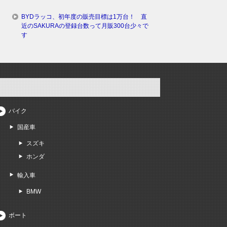
BYDラッコ、初年度の販売目標は1万台！ 直
近のSAKURAの登録台数って月販300台少々で
す
バイク
国産車
スズキ
ホンダ
輸入車
BMW
ボート