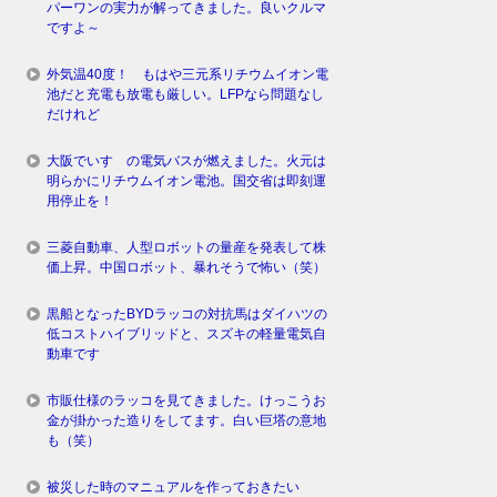
パーワンの実力が解ってきました。良いクルマ
ですよ～
外気温40度！ もはや三元系リチウムイオン電
池だと充電も放電も厳しい。LFPなら問題なし
だけれど
大阪でいすゞの電気バスが燃えました。火元は
明らかにリチウムイオン電池。国交省は即刻運
用停止を！
三菱自動車、人型ロボットの量産を発表して株
価上昇。中国ロボット、暴れそうで怖い（笑）
黒船となったBYDラッコの対抗馬はダイハツの
低コストハイブリッドと、スズキの軽量電気自
動車です
市販仕様のラッコを見てきました。けっこうお
金が掛かった造りをしてます。白い巨塔の意地
も（笑）
被災した時のマニュアルを作っておきたい