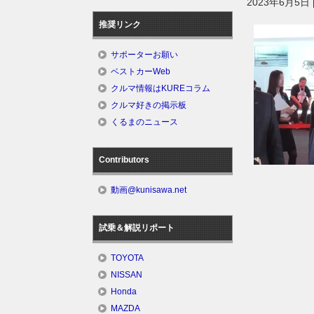
2023年6月5日
推奨リンク
サポーターお願い
ベストカーWeb
クルマ情報はKUREコラム
クルマ好きの掲示板
くるまのニュース
Contributors
動画@kunisawa.net
試乗＆解説リポート
TOYOTA
NISSAN
Honda
MAZDA