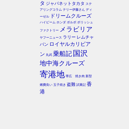
タ
ジャパネットタカタ
ステ
アリングコラム
テリー伊藤さん
ディ
ドリームクルーズ
ーゼル
ハイビーム
ホンダ
ボルボ
ポリッシュ
メラビリア
ファクトリー
ラリー
レムチャ
ヤフーニュース
ロイヤルカリビア
バン
国沢
乗船記
ン
丸武
地中海クルーズ
寄港地
帯広 焼き肉
新型
香
盗難
燃費良い
玉子焼き
試乗記
港