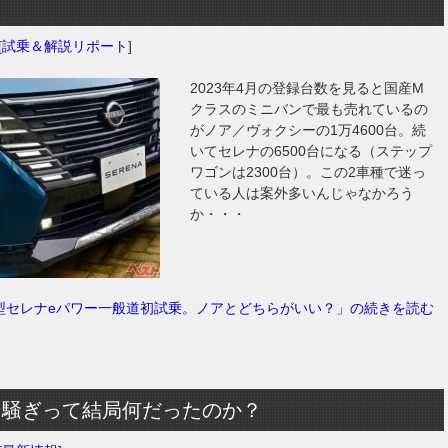
[
試乗＆解説リポート
]
2023年4月の登録台数を見ると国産M
クラスのミニバンで最も売れているの
がノア／ヴォクシーの1万4600台。続
いてセレナの6500台になる（ステップ
ワゴンは2300台）。この2車種で迷っ
ている人は案外多いんじゃなかろう
か・・・
型セレナeパワー一般道初試乗。ノアとどちらがいい？」の続きを読む
ン騒ぎって結局何だったのか？