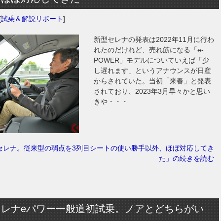
[
試乗＆解説リポート
]
新型セレナの発表は2022年11月に行わ
れたのだけれど、売れ筋になる「e-
POWER」モデルについていえば「少
し遅れます」というアナウンスが日産
からされていた。当初「来春」と発表
されており、2023年3月早々かと思い
きや・・・
セレナ。従来型の弱点を3列目シートの使い勝手以外、ほぼ対応してき
た」の続きを読む
セレナeパワー一般道初試乗。ノアとどちらがい