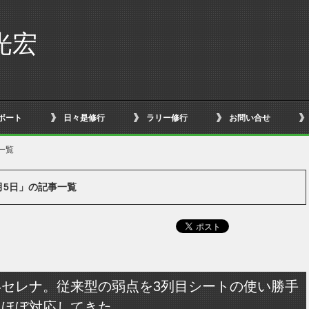
光宏
ボート
日々是修行
ラリー修行
お問い合せ
一覧
6月5日」の記事一覧
いセレナ。従来型の弱点を3列目シートの使い勝手
、ほぼ対応してきた