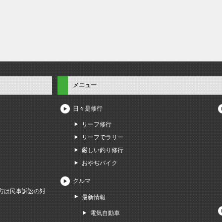
メニュー
日々是修行
リーフ修行
リーフでラリー
厳しい釣り修行
おやぢバイク
クルマ
方は民事訴訟の対
最新情報
電気自動車