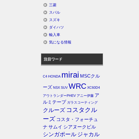
三菱
スバル
スズキ
ダイハツ
輸入車
気になる情報
注目ワード
mirai
MSCクル
C4
HONDA
WRC
ーズ
NSX
SUV
XC60D4
ア
アウトランダーPHEV
アニー伊藤
ルミテープ
ガラスコーティング
コスタクル
クルーズ
ーズ
コスタ・フォーチュ
ナ
サムイ
シアヌークビル
シンガポール
ジャカル