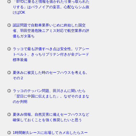
「BYDに乗ると情報を抜かれたり乗っ取られた
りする」はパラノイアの妄言。心配ならシム抜
けばOK
認証問題で自動車業界いじめに終始した国交
省、羽田空港危険ニアミス対応で航空業界の評
価もガタ落ち
ラッコで最も評価すべき点は安全性。リアシー
トベルト、きっちりプリテン付きが全グレード
標準装備
夏休みに被災した時のセーフハウスを考える。
その２
ラッコのテッパン問題、田川さんに聞いたら
「翌日に中国に伝えました」。なぜそのままな
のか判明
夏休み情報。自然災害に備えセーフハウスなど
確保しておくことを強く推奨したいと思う
1時間耐久レースに出場してカメ出したらスー