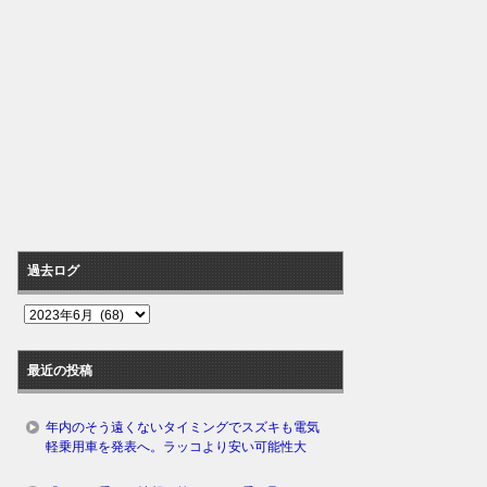
過去ログ
過
去
ロ
最近の投稿
グ
年内のそう遠くないタイミングでスズキも電気
軽乗用車を発表へ。ラッコより安い可能性大