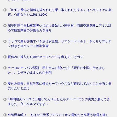
「BYDに乗ると情報を抜かれたり乗っ取られたりする」はパラノイアの妄
言。心配ならシム抜けばOK
認証問題で自動車業界いじめに終始した国交省、羽田空港危険ニアミス対
応で航空業界の評価もガタ落ち
ラッコで最も評価すべき点は安全性。リアシートベルト、きっちりプリテ
ン付きが全グレード標準装備
夏休みに被災した時のセーフハウスを考える。その２
ラッコのテッパン問題、田川さんに聞いたら「翌日に中国に伝えまし
た」。なぜそのままなのか判明
夏休み情報。自然災害に備えセーフハウスなど確保しておくことを強く推
奨したいと思う
1時間耐久レースに出場してカメ出したらスーパーワンの実力が解ってき
ました。良いクルマですよ～
外気温40度！ もはや三元系リチウムイオン電池だと充電も放電も厳し