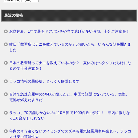
去
ロ
最近の投稿
グ
お盆休み、1年で最もドアパンチや当て逃げが多い時期。十分ご注意を！
昨日「教習所はナニを教えているのか」と書いたら、いろんな話を聞きま
した
日本の教習所ってナニを教えているのか？ 夏休みはヘタクソだらけにな
るので十分注意を！
ラッコ情報の最終版。じっくり解説します
台湾で急速充電中のbX4Xが燃えたと、中国で話題になっている。実際、
電池が燃えたようだ
ラッコ、70店舗しかないのに10日間で1000台近い受注！ 年内に限りな
く1万台かもしれない
年内のそう遠くないタイミングでスズキも電気軽乗用車を発表へ。ラッコ
より安い可能性大