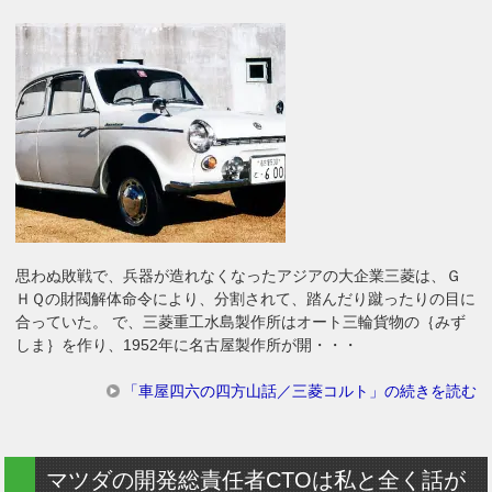
思わぬ敗戦で、兵器が造れなくなったアジアの大企業三菱は、Ｇ
ＨＱの財閥解体命令により、分割されて、踏んだり蹴ったりの目に
合っていた。 で、三菱重工水島製作所はオート三輪貨物の｛みず
しま｝を作り、1952年に名古屋製作所が開・・・
「車屋四六の四方山話／三菱コルト」の続きを読む
マツダの開発総責任者CTOは私と全く話が