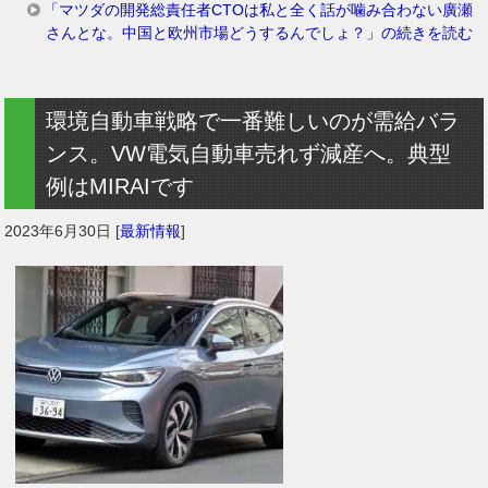
「マツダの開発総責任者CTOは私と全く話が噛み合わない廣瀬
さんとな。中国と欧州市場どうするんでしょ？」の続きを読む
環境自動車戦略で一番難しいのが需給バラ
ンス。VW電気自動車売れず減産へ。典型
例はMIRAIです
2023年6月30日
[
最新情報
]