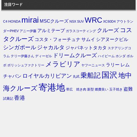
注目ワード
mirai
WRC
MSCクルーズ
C4
HONDA
NSX
SUV
XC60D4
アウトラン
コス
クルーズ
アルミテープ
ダーPHEV
アニー伊藤
ガラスコーティング
タクルーズ
コスタ・フォーチュナ
サムイ
シアヌークビル
シンガポール
ジャカルタ
ジャパネットタカタ
ステアリングコ
ドリームクルーズ
ラム
テリー伊藤さん
ディーゼル
ハイビーム
ホンダ
ボル
メラビリア
ラリー
レム
ボ
ポリッシュファクトリー
ヤフーニュース
国沢
乗船記
地中
ロイヤルカリビアン
チャバン
丸武
寄港地
海クルーズ
盗難
帯広 焼き肉
新型
燃費良い
玉子焼き
香港
試乗記