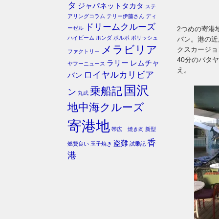
タ
ジャパネットタカタ
ステ
アリングコラム
テリー伊藤さん
ディ
ドリームクルーズ
ーゼル
2つめの寄港
ハイビーム
ホンダ
ボルボ
ポリッシュ
バン。港の近
メラビリア
クスカージョ
ファクトリー
40分のパタ
ラリー
レムチャ
ヤフーニュース
え。
ロイヤルカリビア
バン
国沢
乗船記
ン
丸武
地中海クルーズ
寄港地
帯広 焼き肉
新型
香
盗難
燃費良い
玉子焼き
試乗記
港