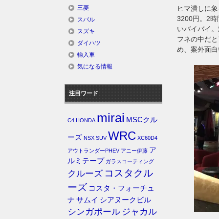
ヒマ潰しに象
三菱
3200円。
スバル
いバイバイ。
スズキ
フネの中だと
ダイハツ
め、案外面白
輸入車
気になる情報
注目ワード
mirai
MSCクル
C4
HONDA
WRC
ーズ
NSX
SUV
XC60D4
ア
アウトランダーPHEV
アニー伊藤
ルミテープ
ガラスコーティング
コスタクル
クルーズ
ーズ
コスタ・フォーチュ
ナ
サムイ
シアヌークビル
シンガポール
ジャカル