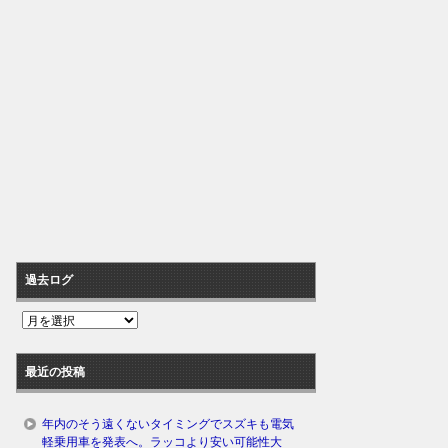
過去ログ
過
去
ロ
最近の投稿
グ
年内のそう遠くないタイミングでスズキも電気
軽乗用車を発表へ。ラッコより安い可能性大