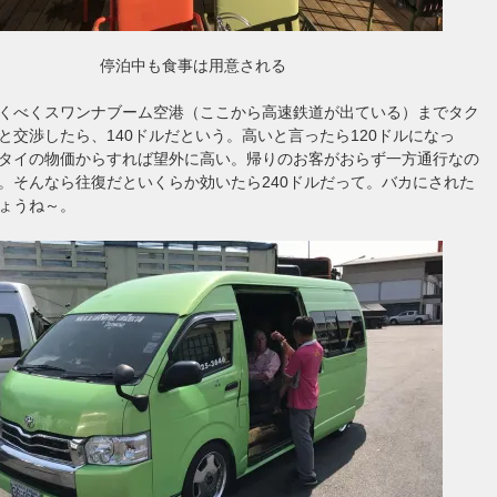
停泊中も食事は用意される
くべくスワンナブーム空港（ここから高速鉄道が出ている）までタク
と交渉したら、140ドルだという。高いと言ったら120ドルになっ
タイの物価からすれば望外に高い。帰りのお客がおらず一方通行なの
。そんなら往復だといくらか効いたら240ドルだって。バカにされた
ょうね～。