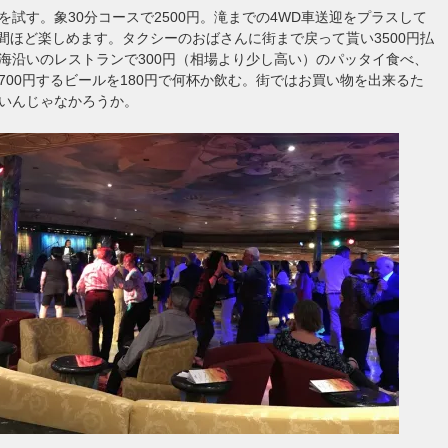
を試す。象30分コースで2500円。滝までの4WD車送迎をプラスして
2時間ほど楽しめます。タクシーのおばさんに街まで戻って貰い3500円払
海沿いのレストランで300円（相場より少し高い）のパッタイ食べ、
700円するビールを180円で何杯か飲む。街ではお買い物を出来るた
いんじゃなかろうか。