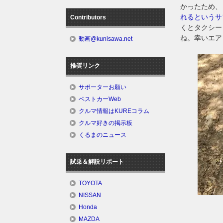
かったため、
れるというサ
Contributors
くとタクシー
ね。幸いエア
動画@kunisawa.net
推奨リンク
サポーターお願い
ベストカーWeb
クルマ情報はKUREコラム
クルマ好きの掲示板
くるまのニュース
試乗＆解説リポート
TOYOTA
NISSAN
Honda
MAZDA