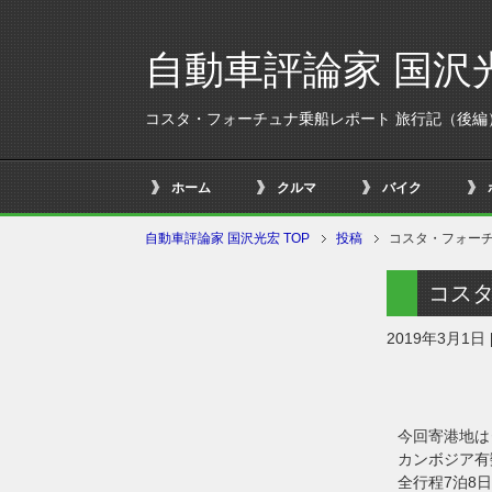
自動車評論家 国沢
コスタ・フォーチュナ乗船レポート 旅行記（後編
ホーム
クルマ
バイク
自動車評論家 国沢光宏 TOP
投稿
コスタ・フォーチ
コス
2019年3月1日
今回寄港地は
カンボジア有
全行程7泊8