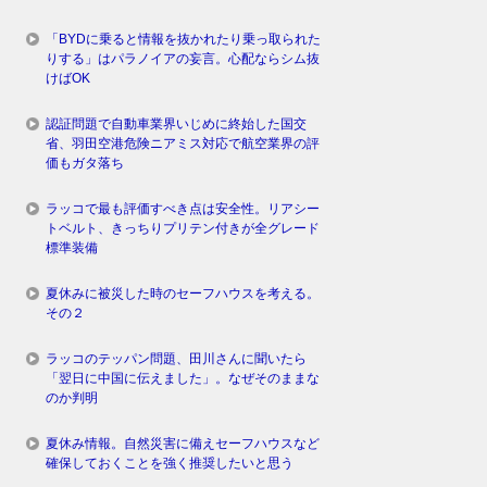
「BYDに乗ると情報を抜かれたり乗っ取られた
りする」はパラノイアの妄言。心配ならシム抜
けばOK
認証問題で自動車業界いじめに終始した国交
省、羽田空港危険ニアミス対応で航空業界の評
価もガタ落ち
ラッコで最も評価すべき点は安全性。リアシー
トベルト、きっちりプリテン付きが全グレード
標準装備
夏休みに被災した時のセーフハウスを考える。
その２
ラッコのテッパン問題、田川さんに聞いたら
「翌日に中国に伝えました」。なぜそのままな
のか判明
夏休み情報。自然災害に備えセーフハウスなど
確保しておくことを強く推奨したいと思う