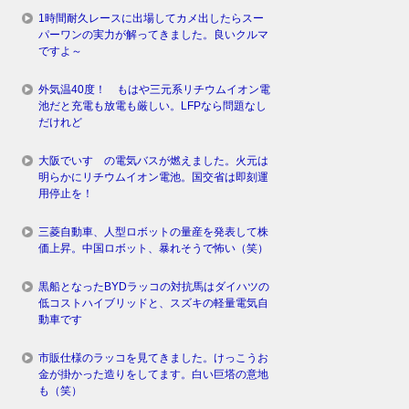
1時間耐久レースに出場してカメ出したらスー
パーワンの実力が解ってきました。良いクルマ
ですよ～
外気温40度！ もはや三元系リチウムイオン電
池だと充電も放電も厳しい。LFPなら問題なし
だけれど
大阪でいすゞの電気バスが燃えました。火元は
明らかにリチウムイオン電池。国交省は即刻運
用停止を！
三菱自動車、人型ロボットの量産を発表して株
価上昇。中国ロボット、暴れそうで怖い（笑）
黒船となったBYDラッコの対抗馬はダイハツの
低コストハイブリッドと、スズキの軽量電気自
動車です
市販仕様のラッコを見てきました。けっこうお
金が掛かった造りをしてます。白い巨塔の意地
も（笑）