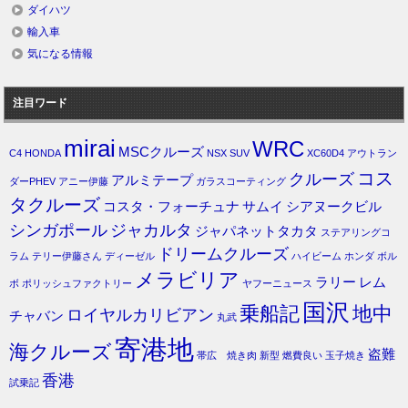
ダイハツ
輸入車
気になる情報
注目ワード
mirai
WRC
MSCクルーズ
C4
HONDA
NSX
SUV
XC60D4
アウトラン
コス
クルーズ
アルミテープ
ダーPHEV
アニー伊藤
ガラスコーティング
タクルーズ
コスタ・フォーチュナ
サムイ
シアヌークビル
シンガポール
ジャカルタ
ジャパネットタカタ
ステアリングコ
ドリームクルーズ
ラム
テリー伊藤さん
ディーゼル
ハイビーム
ホンダ
ボル
メラビリア
ラリー
レム
ボ
ポリッシュファクトリー
ヤフーニュース
国沢
乗船記
地中
ロイヤルカリビアン
チャバン
丸武
寄港地
海クルーズ
盗難
帯広 焼き肉
新型
燃費良い
玉子焼き
香港
試乗記