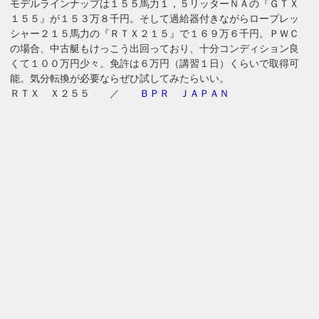
モデルラインナップは１５５馬力１，５リッターＮＡの『ＧＴＸ
１５５』が１５３万８千円。そして過給器付きながらロープレッ
シャー２１５馬力の『ＲＴＸ２１５』で１６９万６千円。ＰＷＣ
の場合、中古艇もけっこう出回っており、十分コンディション良
くて１００万円少々。免許は６万円（講習１日）くらいで取得可
能。気分転換が必要ならぜひ試してみたらいい。
ＲＴＸ Ｘ２５５ ／
ＢＰＲ ＪＡＰＡＮ