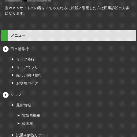
当Ｗｅｂサイトの内容を２ちゃんねるに転載／引用した方は民事訴訟の対象
になります。
メニュー
日々是修行
リーフ修行
リーフでラリー
厳しい釣り修行
おやぢバイク
クルマ
最新情報
電気自動車
韓国車
試乗＆解説リポート