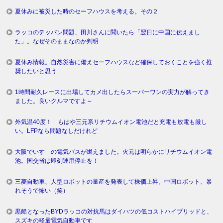
夏休みに被災した時のセーフハウスを考える。その２
ラッコのテッパン問題、田川さんに聞いたら「翌日に中国に伝えまし
た」。なぜそのままなのか判明
夏休み情報。自然災害に備えセーフハウスなど確保しておくことを強く推
奨したいと思う
1時間耐久レースに出場してカメ出したらスーパーワンの実力が解ってき
ました。良いクルマですよ～
外気温40度！ もはや三元系リチウムイオン電池だと充電も放電も厳し
い。LFPなら問題なしだけれど
大阪でいすゞの電気バスが燃えました。火元は明らかにリチウムイオン電
池。国交省は即刻運用停止を！
三菱自動車、人型ロボットの量産を発表して株価上昇。中国ロボット、暴
れそうで怖い（笑）
黒船となったBYDラッコの対抗馬はダイハツの低コストハイブリッドと、
スズキの軽量電気自動車です