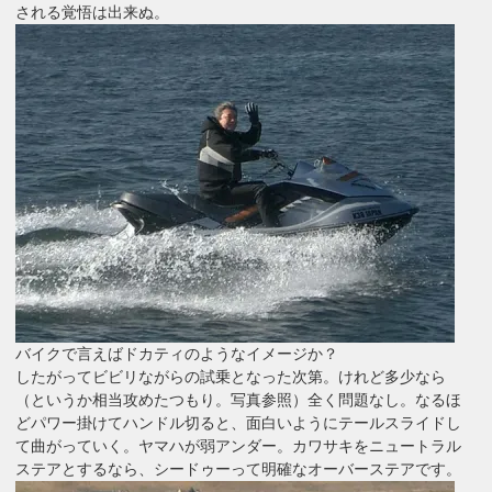
される覚悟は出来ぬ。
バイクで言えばドカティのようなイメージか？
したがってビビリながらの試乗となった次第。けれど多少なら
（というか相当攻めたつもり。写真参照）全く問題なし。なるほ
どパワー掛けてハンドル切ると、面白いようにテールスライドし
て曲がっていく。ヤマハが弱アンダー。カワサキをニュートラル
ステアとするなら、シードゥーって明確なオーバーステアです。