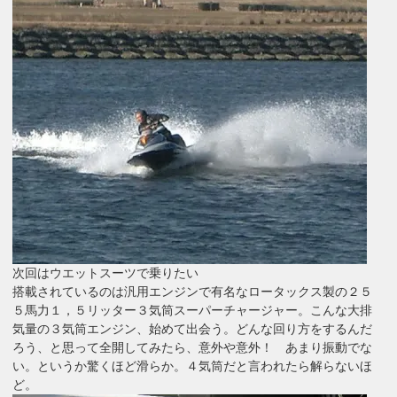
次回はウエットスーツで乗りたい
搭載されているのは汎用エンジンで有名なロータックス製の２５
５馬力１，５リッター３気筒スーパーチャージャー。こんな大排
気量の３気筒エンジン、始めて出会う。どんな回り方をするんだ
ろう、と思って全開してみたら、意外や意外！ あまり振動でな
い。というか驚くほど滑らか。４気筒だと言われたら解らないほ
ど。