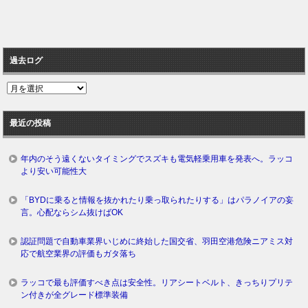
過去ログ
過
去
ロ
最近の投稿
グ
年内のそう遠くないタイミングでスズキも電気軽乗用車を発表へ。ラッコ
より安い可能性大
「BYDに乗ると情報を抜かれたり乗っ取られたりする」はパラノイアの妄
言。心配ならシム抜けばOK
認証問題で自動車業界いじめに終始した国交省、羽田空港危険ニアミス対
応で航空業界の評価もガタ落ち
ラッコで最も評価すべき点は安全性。リアシートベルト、きっちりプリテ
ン付きが全グレード標準装備