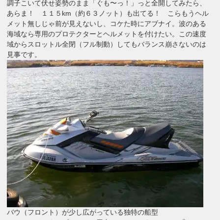
調子こいて伏せ姿勢のまま「ぐも〜っ！」っと全開してみたら、
あらま！ １１５km（約６３ノット）も出てる！ こらもうヘル
メット無しじゃ前が見えないし、コケた時にアブナイ。波のある
海域なら専用のプロテクターとヘルメットを付けたい。この速度
域からスロットル全閉（フル制動）してもバランス崩さないのは
見事です。
バウ（フロント）が少し広がっている独特の船型