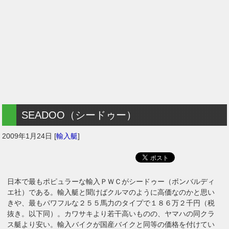
SEADOO（シードゥー）
2009年1月24日
[
輸入艇
]
日本で最もポピュラーな輸入ＰＷＣがシードゥー（ボンバルディ
エ社）である。輸入艇と聞けばクルマのように高価なのかと思い
きや、最もパワフルな２５５馬力のタイプで１８６万２千円（税
抜き。以下同）。カワサキより若干高いものの、ヤマハの同クラ
ス艇より安い。輸入バイクが国産バイクと同等の価格を付けてい