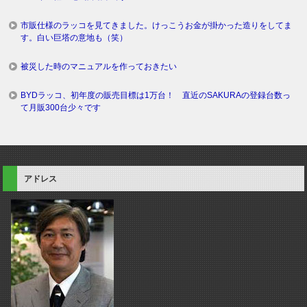
市販仕様のラッコを見てきました。けっこうお金が掛かった造りをしてま
す。白い巨塔の意地も（笑）
被災した時のマニュアルを作っておきたい
BYDラッコ、初年度の販売目標は1万台！ 直近のSAKURAの登録台数っ
て月販300台少々です
アドレス