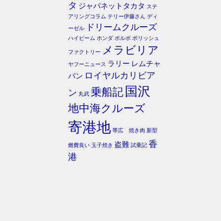
タ
ジャパネットタカタ
ステ
アリングコラム
テリー伊藤さん
ディ
ドリームクルーズ
ーゼル
ハイビーム
ホンダ
ボルボ
ポリッシュ
メラビリア
ファクトリー
ラリー
レムチャ
ヤフーニュース
ロイヤルカリビア
バン
国沢
乗船記
ン
丸武
地中海クルーズ
寄港地
帯広 焼き肉
新型
香
盗難
燃費良い
玉子焼き
試乗記
港