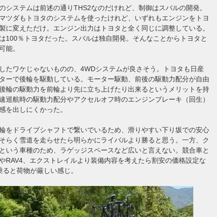
のシステムは前述の通りTHS2なのだけれど、制御はスバルの開発。
マツダもトヨタのシステムを使ったけれど、いずれもエンジンをトヨ
製に変えただけ。エンジン出力はトヨタと全く同じに調整している。
は100％トヨタだった。スバルは独自開発。そんなことからトヨタと
可能。
したワケじゃないものの、4WDシステムが良さそう。トヨタも日産
ターで後輪を駆動している。モーター駆動、前後の駆動力配分が自由
後輪の駆動力を前輪より先に立ち上げたり出来るというメリットを持
速巡航時の駆動力配分やアクセルオフ時のエンジンブレーキ（回生）
感を出しにくかった。
輪をドライブシャフトで繋いでいるため、滑りやすい下り坂での安心
そらく雪道を走らせたら明らかにライバルより勝ると思う。一方、ク
という車種のため、ラゲッジスペースなど広いと言えない。競合車と
やRAV4、エクストレイルより装備内容を考えたら割安の価格設定な
乗ると荷物が厳しい感じ。