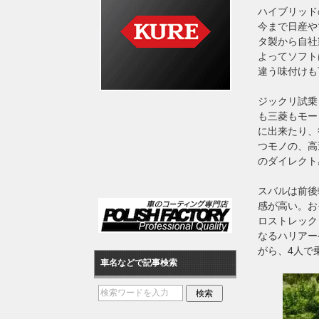
ハイブリッド
今まで日産や
タ製から自社
よってソフト
違う味付けも
ジックリ試乗
も三菱もモー
に出来たり、
つモノの、高
のダイレクト
スバルは前後
感が高い。お
ロストレック
なるハリアー
がら、4人で
車名などで記事検索