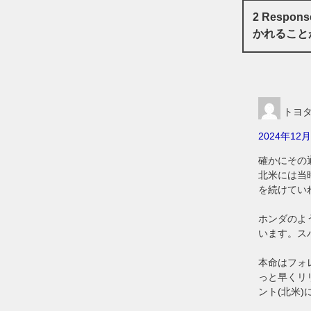
2 Resp
かれること
トヨ
2024年12月
確かにその
北米には当
を続けてい
ホンダのよ
います。ス
本命はフォ
っと早くリ
ント(北米