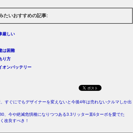
みたいおすすめの記事:
車厳しい
建は困難
あり方
イオンバッテリー
産、すぐにでもデザイナーを変えないと今後4年は売れないクルマしか出
-80、今や絶滅危惧種になりつつある3.3リッター直6ターボを愛でた
も早く改良すべき！