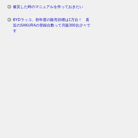
被災した時のマニュアルを作っておきたい
BYDラッコ、初年度の販売目標は1万台！ 直
近のSAKURAの登録台数って月販300台少々で
す