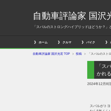
自動車評論家 国沢
「スバルのストロングハイブリッドはどうか？」
ホーム
クルマ
バイク
自動車評論家 国沢光宏 TOP
投稿
「スバルのスト
「ス
かれ
2024年12月8
スバルがトヨ
なら5年くら