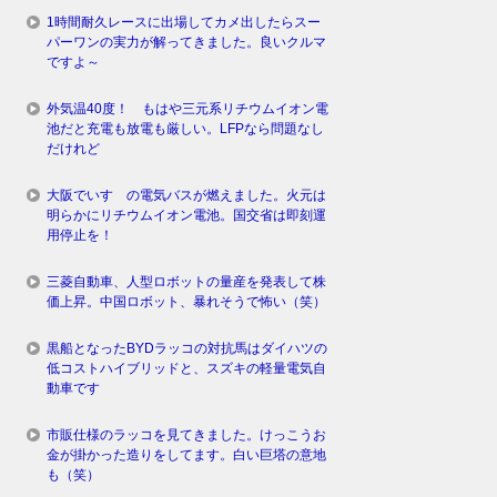
1時間耐久レースに出場してカメ出したらスー
パーワンの実力が解ってきました。良いクルマ
ですよ～
外気温40度！ もはや三元系リチウムイオン電
池だと充電も放電も厳しい。LFPなら問題なし
だけれど
大阪でいすゞの電気バスが燃えました。火元は
明らかにリチウムイオン電池。国交省は即刻運
用停止を！
三菱自動車、人型ロボットの量産を発表して株
価上昇。中国ロボット、暴れそうで怖い（笑）
黒船となったBYDラッコの対抗馬はダイハツの
低コストハイブリッドと、スズキの軽量電気自
動車です
市販仕様のラッコを見てきました。けっこうお
金が掛かった造りをしてます。白い巨塔の意地
も（笑）