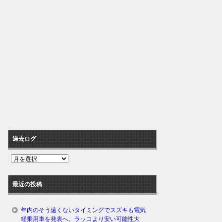
過去ログ
過
去
ロ
最近の投稿
グ
年内のそう遠くないタイミングでスズキも電気
軽乗用車を発表へ。ラッコより安い可能性大