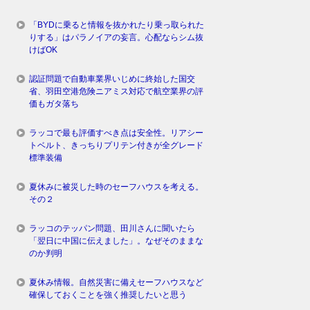
「BYDに乗ると情報を抜かれたり乗っ取られた
りする」はパラノイアの妄言。心配ならシム抜
けばOK
認証問題で自動車業界いじめに終始した国交
省、羽田空港危険ニアミス対応で航空業界の評
価もガタ落ち
ラッコで最も評価すべき点は安全性。リアシー
トベルト、きっちりプリテン付きが全グレード
標準装備
夏休みに被災した時のセーフハウスを考える。
その２
ラッコのテッパン問題、田川さんに聞いたら
「翌日に中国に伝えました」。なぜそのままな
のか判明
夏休み情報。自然災害に備えセーフハウスなど
確保しておくことを強く推奨したいと思う