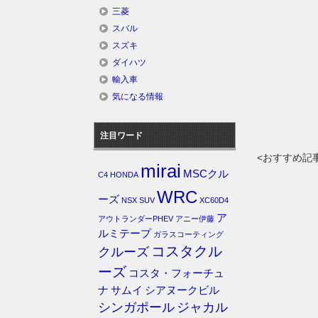
三菱
スバル
スズキ
ダイハツ
輸入車
気になる情報
注目ワード
<おすすめ記
mirai
MSCクル
C4
HONDA
WRC
ーズ
NSX
SUV
XC60D4
ア
アウトランダーPHEV
アニー伊藤
ルミテープ
ガラスコーティング
コスタクル
クルーズ
ーズ
コスタ・フォーチュ
ナ
サムイ
シアヌークビル
シンガポール
ジャカル