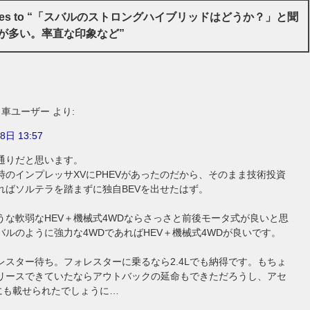
onses to “「スバルのストロングハイブリッドはどうか？」と聞
が多い。率直な印象など”
タ車ユーザー
より:
8日 13:57
通りだと思います。
時のインプレッサXVにPHEVがあったのだから、そのまま技術投資
ればソルテラを踏まずに独自BEVを出せたはず。
うな軟弱なHEV＋機械式4WDならさっさと前後モータ式が良いと思
バルのように強力な4WDであればHEV＋機械式4WDが良いです。
レスター待ち。フォレスターに乗るなら2.4Lでも納得です。もちょ
リースできていたならアウトバックの延命もできただろうし、アセ
)にも載せられたでしょうに…