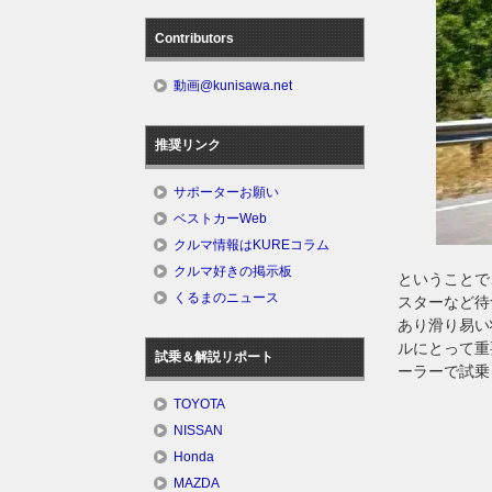
Contributors
動画@kunisawa.net
推奨リンク
サポーターお願い
ベストカーWeb
クルマ情報はKUREコラム
クルマ好きの掲示板
ということで
くるまのニュース
スターなど待
あり滑り易い
ルにとって重
試乗＆解説リポート
ーラーで試乗
TOYOTA
NISSAN
Honda
MAZDA