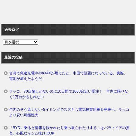
過去ログ
過
去
ロ
最近の投稿
グ
台湾で急速充電中のbX4Xが燃えたと、中国で話題になっている。実際、
電池が燃えたようだ
ラッコ、70店舗しかないのに10日間で1000台近い受注！ 年内に限りな
く1万台かもしれない
年内のそう遠くないタイミングでスズキも電気軽乗用車を発表へ。ラッコ
より安い可能性大
「BYDに乗ると情報を抜かれたり乗っ取られたりする」はパラノイアの妄
言。心配ならシム抜けばOK