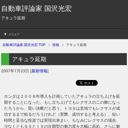
自動車評論家 国沢光宏
アキュラ延期
メニュー
自動車評論家 国沢光宏 TOP
投稿
アキュラ延期
アキュラ延期
2007年7月23日
[
最新情報
]
ホンダは２００８年導入を計画していたアキュラの立ち上げを延
期することになった。もし立ち上げてもレクサスの二の舞になっ
たろうから、賢い決断だと思う。トヨタは意地でもレクサスが成
功するまで粘るだろうけれど（実際、成功すると考える）、短い
時間と妥当な投資では実現出来まい。ちなみにレクサスの場合、
少なくともＧＳとＩＳの次期型の魅力度を大幅に高め、さらに魅