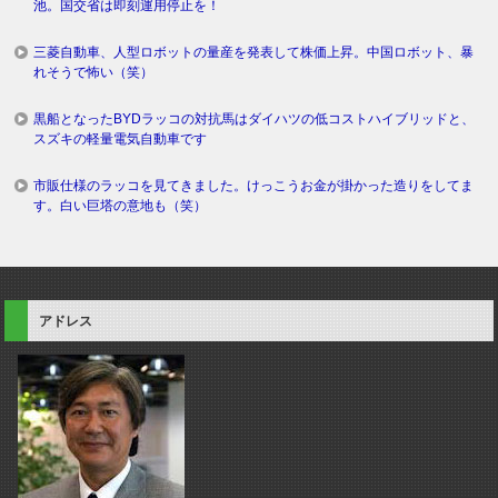
池。国交省は即刻運用停止を！
三菱自動車、人型ロボットの量産を発表して株価上昇。中国ロボット、暴
れそうで怖い（笑）
黒船となったBYDラッコの対抗馬はダイハツの低コストハイブリッドと、
スズキの軽量電気自動車です
市販仕様のラッコを見てきました。けっこうお金が掛かった造りをしてま
す。白い巨塔の意地も（笑）
アドレス