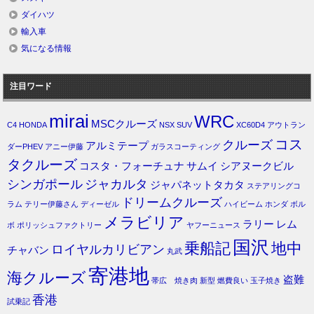
ダイハツ
輸入車
気になる情報
注目ワード
mirai
WRC
MSCクルーズ
C4
HONDA
NSX
SUV
XC60D4
アウトラン
コス
クルーズ
アルミテープ
ダーPHEV
アニー伊藤
ガラスコーティング
タクルーズ
コスタ・フォーチュナ
サムイ
シアヌークビル
シンガポール
ジャカルタ
ジャパネットタカタ
ステアリングコ
ドリームクルーズ
ラム
テリー伊藤さん
ディーゼル
ハイビーム
ホンダ
ボル
メラビリア
ラリー
レム
ボ
ポリッシュファクトリー
ヤフーニュース
国沢
乗船記
地中
ロイヤルカリビアン
チャバン
丸武
寄港地
海クルーズ
盗難
帯広 焼き肉
新型
燃費良い
玉子焼き
香港
試乗記