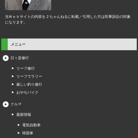
当Ｗｅｂサイトの内容を２ちゃんねるに転載／引用した方は民事訴訟の対象
になります。
メニュー
日々是修行
リーフ修行
リーフでラリー
厳しい釣り修行
おやぢバイク
クルマ
最新情報
電気自動車
韓国車