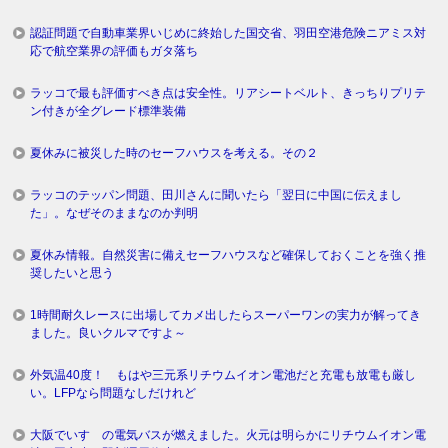
認証問題で自動車業界いじめに終始した国交省、羽田空港危険ニアミス対
応で航空業界の評価もガタ落ち
ラッコで最も評価すべき点は安全性。リアシートベルト、きっちりプリテ
ン付きが全グレード標準装備
夏休みに被災した時のセーフハウスを考える。その２
ラッコのテッパン問題、田川さんに聞いたら「翌日に中国に伝えまし
た」。なぜそのままなのか判明
夏休み情報。自然災害に備えセーフハウスなど確保しておくことを強く推
奨したいと思う
1時間耐久レースに出場してカメ出したらスーパーワンの実力が解ってき
ました。良いクルマですよ～
外気温40度！ もはや三元系リチウムイオン電池だと充電も放電も厳し
い。LFPなら問題なしだけれど
大阪でいすゞの電気バスが燃えました。火元は明らかにリチウムイオン電