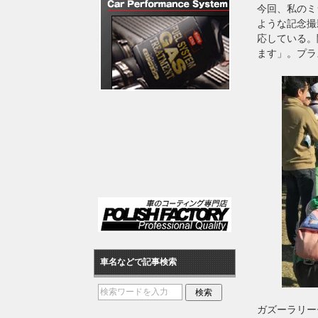
今回、私のミ
ような記念撮
応している。
ます」。プラ
車名などで記事検索
ガズーラリー