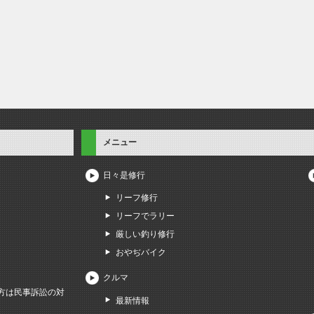
メニュー
日々是修行
リーフ修行
リーフでラリー
厳しい釣り修行
おやぢバイク
クルマ
方は民事訴訟の対
最新情報