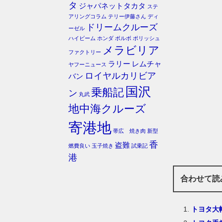
タ
ジャパネットタカタ
ステ
アリングコラム
テリー伊藤さん
ディ
ドリームクルーズ
ーゼル
ハイビーム
ホンダ
ボルボ
ポリッシュ
メラビリア
ファクトリー
ラリー
レムチャ
ヤフーニュース
ロイヤルカリビア
バン
国沢
乗船記
ン
丸武
地中海クルーズ
寄港地
帯広 焼き肉
新型
香
盗難
燃費良い
玉子焼き
試乗記
港
合わせて読
トヨタ大