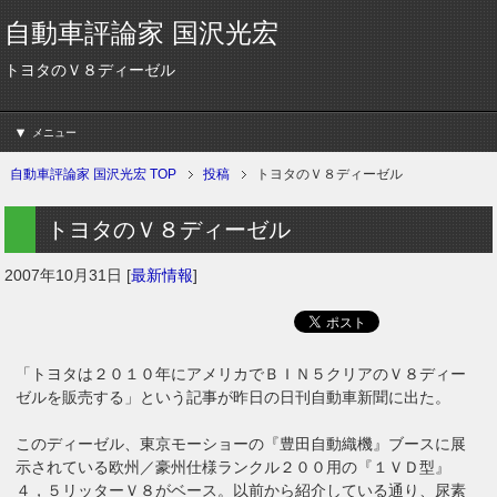
自動車評論家 国沢光宏
トヨタのＶ８ディーゼル
メニュー
自動車評論家 国沢光宏 TOP
投稿
トヨタのＶ８ディーゼル
トヨタのＶ８ディーゼル
2007年10月31日
[
最新情報
]
「トヨタは２０１０年にアメリカでＢＩＮ５クリアのＶ８ディー
ゼルを販売する」という記事が昨日の日刊自動車新聞に出た。
このディーゼル、東京モーショーの『豊田自動織機』ブースに展
示されている欧州／豪州仕様ランクル２００用の『１ＶＤ型』
４，５リッターＶ８がベース。以前から紹介している通り、尿素