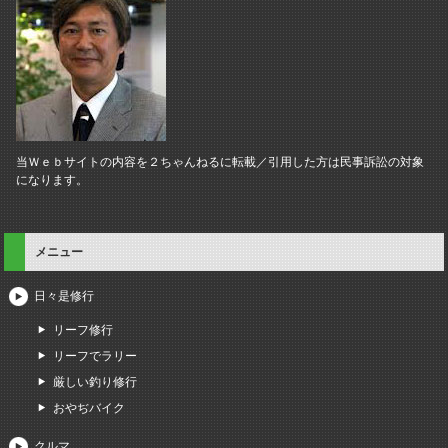
当Ｗｅｂサイトの内容を２ちゃんねるに転載／引用した方は民事訴訟の対象
になります。
メニュー
日々是修行
リーフ修行
リーフでラリー
厳しい釣り修行
おやぢバイク
クルマ