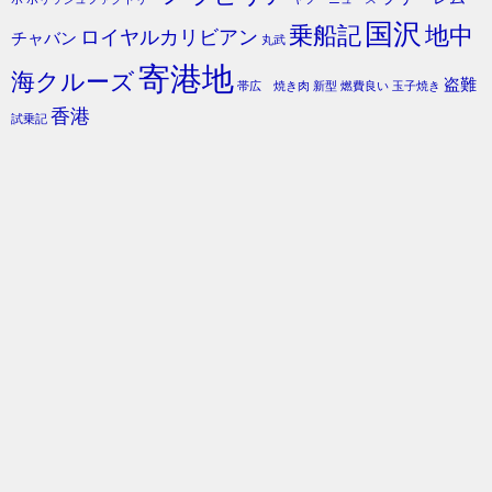
国沢
乗船記
地中
ロイヤルカリビアン
チャバン
丸武
寄港地
海クルーズ
盗難
帯広 焼き肉
新型
燃費良い
玉子焼き
香港
試乗記