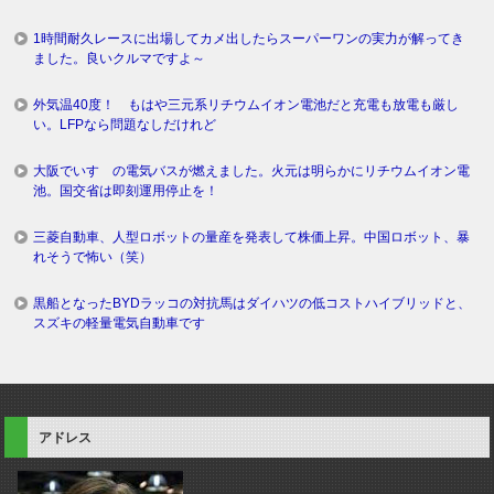
1時間耐久レースに出場してカメ出したらスーパーワンの実力が解ってき
ました。良いクルマですよ～
外気温40度！ もはや三元系リチウムイオン電池だと充電も放電も厳し
い。LFPなら問題なしだけれど
大阪でいすゞの電気バスが燃えました。火元は明らかにリチウムイオン電
池。国交省は即刻運用停止を！
三菱自動車、人型ロボットの量産を発表して株価上昇。中国ロボット、暴
れそうで怖い（笑）
黒船となったBYDラッコの対抗馬はダイハツの低コストハイブリッドと、
スズキの軽量電気自動車です
アドレス