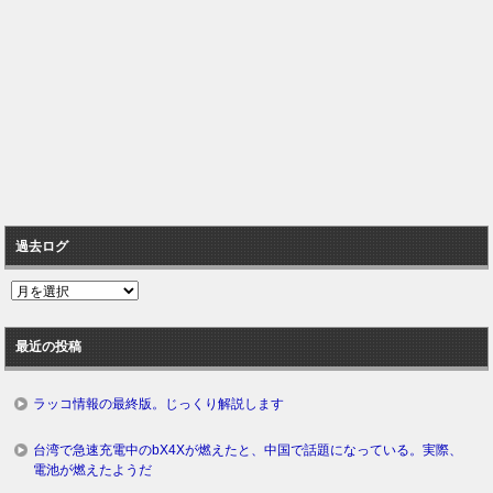
過去ログ
過
去
ロ
最近の投稿
グ
ラッコ情報の最終版。じっくり解説します
台湾で急速充電中のbX4Xが燃えたと、中国で話題になっている。実際、
電池が燃えたようだ