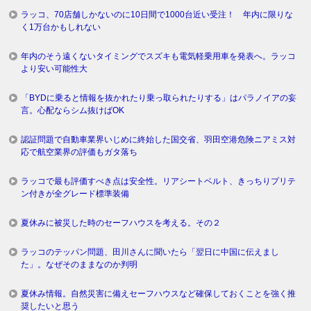
ラッコ、70店舗しかないのに10日間で1000台近い受注！ 年内に限りな
く1万台かもしれない
年内のそう遠くないタイミングでスズキも電気軽乗用車を発表へ。ラッコ
より安い可能性大
「BYDに乗ると情報を抜かれたり乗っ取られたりする」はパラノイアの妄
言。心配ならシム抜けばOK
認証問題で自動車業界いじめに終始した国交省、羽田空港危険ニアミス対
応で航空業界の評価もガタ落ち
ラッコで最も評価すべき点は安全性。リアシートベルト、きっちりプリテ
ン付きが全グレード標準装備
夏休みに被災した時のセーフハウスを考える。その２
ラッコのテッパン問題、田川さんに聞いたら「翌日に中国に伝えまし
た」。なぜそのままなのか判明
夏休み情報。自然災害に備えセーフハウスなど確保しておくことを強く推
奨したいと思う