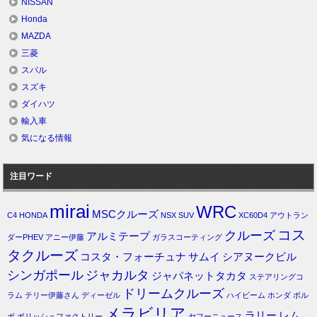
NISSAN
Honda
MAZDA
三菱
スバル
スズキ
ダイハツ
輸入車
気になる情報
注目ワード
mirai
WRC
MSCクルーズ
C4
HONDA
NSX
SUV
XC60D4
アウトラン
コス
クルーズ
アルミテープ
ダーPHEV
アニー伊藤
ガラスコーティング
タクルーズ
コスタ・フォーチュナ
サムイ
シアヌークビル
シンガポール
ジャカルタ
ジャパネットタカタ
ステアリングコ
ドリームクルーズ
ラム
テリー伊藤さん
ディーゼル
ハイビーム
ホンダ
ボル
メラビリア
ラリー
レム
ボ
ポリッシュファクトリー
ヤフーニュース