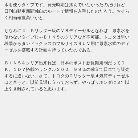
水を使うタイプです。発売時期は掴んでいなかったのだけれど、
日刊自動車新聞独自のルートで情報を入手したのだろう。おそら
く相当確度高いかと。
ちなみに４，５リッター級のＶ８ディーゼルとなれば、尿素水を
使わないタイプじゃＢＩＮ５のクリアなど不可能。トヨタは早い
段階からタンドラクラスのフルサイズＳＵＶ用に尿素水式のディ
ーゼルを搭載する計画を持っていたのである。
ＢＩＮ５をクリア出来れば、日本のポスト新長期規制だってＯ
Ｋ。１ＤＶ搭載のランクル２００、９９％の確立で日本でも販売
するに違いない。さて。トヨタの２リッター級４気筒ディーゼル
はと言うと、以前見通し立っておらず。やっぱりホンダに３年以
上引き離されていると思います。