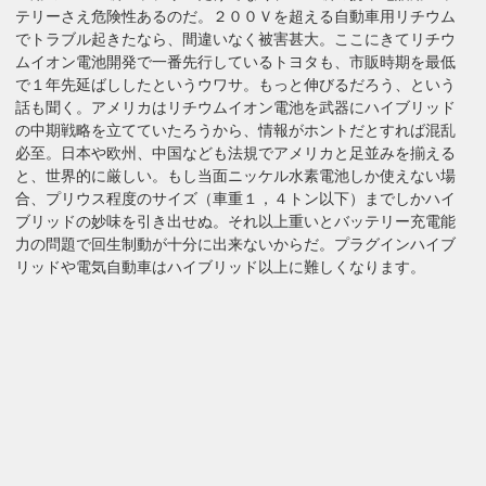
テリーさえ危険性あるのだ。２００Ｖを超える自動車用リチウム
でトラブル起きたなら、間違いなく被害甚大。ここにきてリチウ
ムイオン電池開発で一番先行しているトヨタも、市販時期を最低
で１年先延ばししたというウワサ。もっと伸びるだろう、という
話も聞く。アメリカはリチウムイオン電池を武器にハイブリッド
の中期戦略を立てていたろうから、情報がホントだとすれば混乱
必至。日本や欧州、中国なども法規でアメリカと足並みを揃える
と、世界的に厳しい。もし当面ニッケル水素電池しか使えない場
合、プリウス程度のサイズ（車重１，４トン以下）までしかハイ
ブリッドの妙味を引き出せぬ。それ以上重いとバッテリー充電能
力の問題で回生制動が十分に出来ないからだ。プラグインハイブ
リッドや電気自動車はハイブリッド以上に難しくなります。