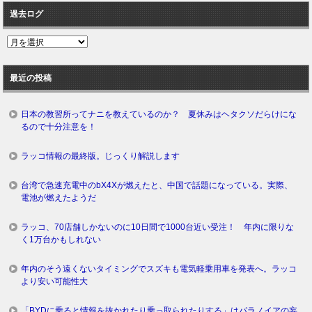
過去ログ
過
去
ロ
最近の投稿
グ
日本の教習所ってナニを教えているのか？ 夏休みはヘタクソだらけにな
るので十分注意を！
ラッコ情報の最終版。じっくり解説します
台湾で急速充電中のbX4Xが燃えたと、中国で話題になっている。実際、
電池が燃えたようだ
ラッコ、70店舗しかないのに10日間で1000台近い受注！ 年内に限りな
く1万台かもしれない
年内のそう遠くないタイミングでスズキも電気軽乗用車を発表へ。ラッコ
より安い可能性大
「BYDに乗ると情報を抜かれたり乗っ取られたりする」はパラノイアの妄