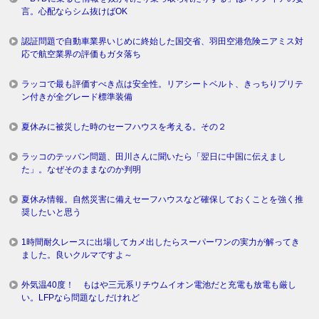
言。心配ならシム抜けばOK
認証問題で自動車業界いじめに終始した国交省、羽田空港危険ニアミス対
応で航空業界の評価もガタ落ち
ラッコで最も評価すべき点は安全性。リアシートベルト、きっちりプリテ
ン付きが全グレード標準装備
夏休みに被災した時のセーフハウスを考える。その２
ラッコのテッパン問題、田川さんに聞いたら「翌日に中国に伝えまし
た」。なぜそのままなのか判明
夏休み情報。自然災害に備えセーフハウスなど確保しておくことを強く推
奨したいと思う
1時間耐久レースに出場してカメ出したらスーパーワンの実力が解ってき
ました。良いクルマですよ～
外気温40度！ もはや三元系リチウムイオン電池だと充電も放電も厳し
い。LFPなら問題なしだけれど