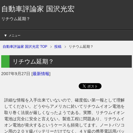
自動車評論家 国沢光宏
リチウム延期？
メニュー
自動車評論家 国沢光宏 TOP
投稿
リチウム延期？
リチウム延期？
2007年9月27日
[
最新情報
]
詳細な情報を入手出来ていないので、確度低い第一報として理解
してください。どうやらアメリカに於いてリチウムイオン電池を
取り巻く法規が厳しくなったようである。実際、リチウムイオン
電池は完全に安全と言えない。製造工程に問題あり、リチウムイ
オン電池が発火するというケースも頻発してます。ノートパソコ
ン用の２０Ｖ級バッテリーだけでなく、４Ｖ級の携帯電話用バッ