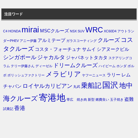
注目ワード
mirai
WRC
MSCクルーズ
C4
HONDA
NSX
SUV
XC60D4
アウトラン
コス
クルーズ
アルミテープ
ダーPHEV
アニー伊藤
ガラスコーティング
タクルーズ
コスタ・フォーチュナ
サムイ
シアヌークビル
シンガポール
ジャカルタ
ジャパネットタカタ
ステアリングコ
ドリームクルーズ
ラム
テリー伊藤さん
ディーゼル
ハイビーム
ホンダ
ボル
メラビリア
ラリー
レム
ボ
ポリッシュファクトリー
ヤフーニュース
国沢
乗船記
地中
ロイヤルカリビアン
チャバン
丸武
寄港地
海クルーズ
盗難
帯広 焼き肉
新型
燃費良い
玉子焼き
香港
試乗記