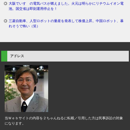
大阪でいすゞの電気バスが燃えました。火元は明らかにリチウムイオン電
池。国交省は即刻運用停止を！
三菱自動車、人型ロボットの量産を発表して株価上昇。中国ロボット、暴
れそうで怖い（笑）
アドレス
当Ｗｅｂサイトの内容を２ちゃんねるに転載／引用した方は民事訴訟の対象
になります。