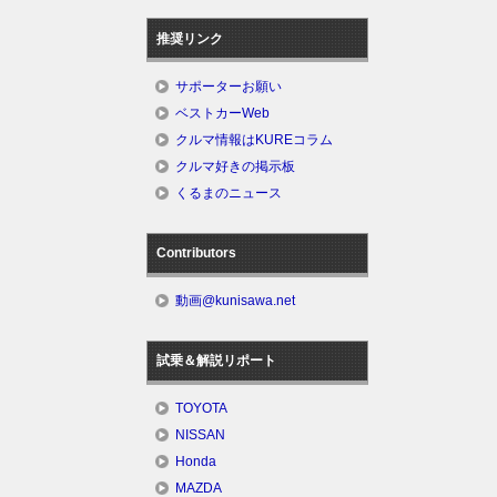
推奨リンク
サポーターお願い
ベストカーWeb
クルマ情報はKUREコラム
クルマ好きの掲示板
くるまのニュース
Contributors
動画@kunisawa.net
試乗＆解説リポート
TOYOTA
NISSAN
Honda
MAZDA