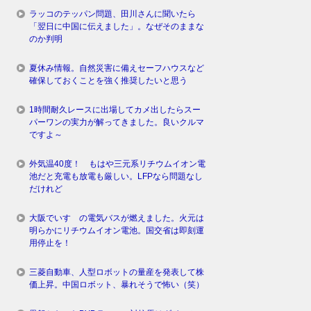
ラッコのテッパン問題、田川さんに聞いたら
「翌日に中国に伝えました」。なぜそのままな
のか判明
夏休み情報。自然災害に備えセーフハウスなど
確保しておくことを強く推奨したいと思う
1時間耐久レースに出場してカメ出したらスー
パーワンの実力が解ってきました。良いクルマ
ですよ～
外気温40度！ もはや三元系リチウムイオン電
池だと充電も放電も厳しい。LFPなら問題なし
だけれど
大阪でいすゞの電気バスが燃えました。火元は
明らかにリチウムイオン電池。国交省は即刻運
用停止を！
三菱自動車、人型ロボットの量産を発表して株
価上昇。中国ロボット、暴れそうで怖い（笑）