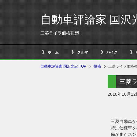
自動車評論家 国沢
三菱ライラ価格強烈！
ホーム
クルマ
バイク
自動車評論家 国沢光宏 TOP
投稿
三菱ライラ価格
三菱
2010年10月1
三菱自動車が
特別仕様車を
備がまたスン