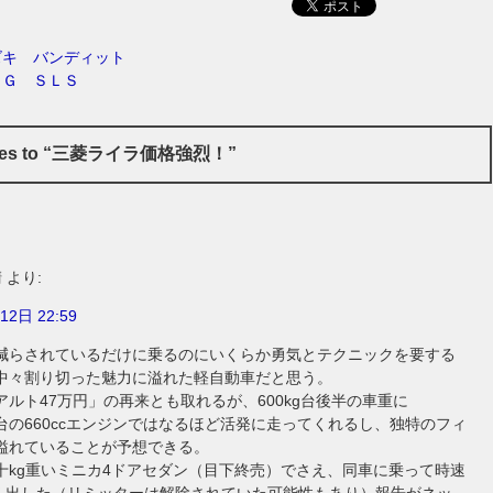
ズキ バンディット
ＭＧ ＳＬＳ
nses to “三菱ライラ価格強烈！”
清
より:
12日 22:59
減らされているだけに乗るのにいくらか勇気とテクニックを要する
中々割り切った魅力に溢れた軽自動車だと思う。
アルト47万円」の再来とも取れるが、600kg台後半の車重に
kgm台の660ccエンジンではなるほど活発に走ってくれるし、独特のフィ
溢れていることが予想できる。
十kg重いミニカ4ドアセダン（目下終売）でさえ、同車に乗って時速