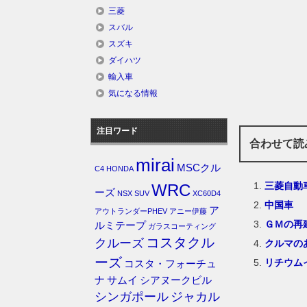
三菱
スバル
スズキ
ダイハツ
輸入車
気になる情報
注目ワード
合わせて読
mirai
MSCクル
C4
HONDA
三菱自動
WRC
ーズ
NSX
SUV
XC60D4
中国車
ア
アウトランダーPHEV
アニー伊藤
ＧＭの再
ルミテープ
ガラスコーティング
コスタクル
クルーズ
クルマの
ーズ
リチウム
コスタ・フォーチュ
ナ
サムイ
シアヌークビル
シンガポール
ジャカル