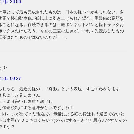
12日 23:56
の車として最も完成されたものは、日本の軽バンかもしれない。さ
改正で軽自動車税が倍以上に引き上げられた場合、重装備の高額な
ることになる。存続できるのは、軽ボンネットバンと軽トラックお
ボックスだけだろう。今回の三菱の動きが、それを先読みしたもの
三菱はただものではないのだが・・。
より:
13日 00:27
っしゃる、最近の軽の、『奇形』という表現、すごくわかります
奇形にしか見えません
ットより高いし燃費も悪いし
は優遇税制にする意味がないですよね？
−トレ−ンが出てきた現在で排気量による軽の枠はもう適当でないと
枠は車重(８００キロくらい？)のみにするべきだと思うんですがその
ですか？