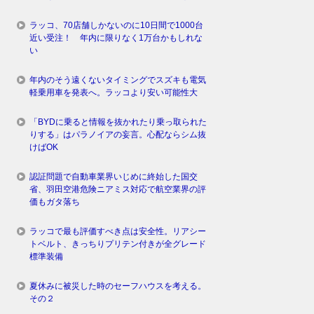
ラッコ、70店舗しかないのに10日間で1000台
近い受注！ 年内に限りなく1万台かもしれな
い
年内のそう遠くないタイミングでスズキも電気
軽乗用車を発表へ。ラッコより安い可能性大
「BYDに乗ると情報を抜かれたり乗っ取られた
りする」はパラノイアの妄言。心配ならシム抜
けばOK
認証問題で自動車業界いじめに終始した国交
省、羽田空港危険ニアミス対応で航空業界の評
価もガタ落ち
ラッコで最も評価すべき点は安全性。リアシー
トベルト、きっちりプリテン付きが全グレード
標準装備
夏休みに被災した時のセーフハウスを考える。
その２