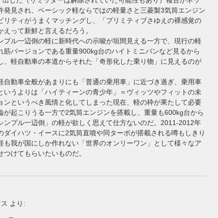
50近く出した（リミッターは解除されていた可能性もあり）報告がネッ
件発見され、ベーシック軽ならではの軽量さと三菱製3気筒エンジン
ビリティがうまくマッチングし、「プリミティブさゆえの裸感覚の
かえって新鮮と言えるだろう。
ンプル一辺倒の軽に新時代への示唆が垣間見える一方で、現行の軽
れ筋バージョンである重量900kg台のハイトミニバンなど見るから
し、軽自動車の本道からそれた「奇形化した乗り物」に見えるのが
軽自動車全般があまりにも「普通の乗用車」に近づき過ぎ、乗用車
というよりは「ハイティーンの青少年」＝ヴィッツやフィットの未
ョンというべき風情と化してしまった現在、軽の枠が果たして必要
論が起こりうる一方で2気筒エンジンを搭載し、重量も600kg台から
ンプル一辺倒」の軽が欲しく思えて仕方ないのだ。2011-2012年
のダイハツ・イースに2気筒直噴や同ターボが搭載される噂もしきり
軽も我が国にしか作れない「世界のオンリーワン」として様々なア
せつけてもらいたいものだ。
マス
より: