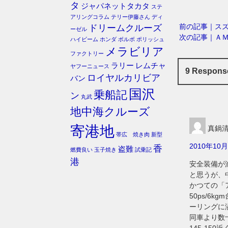
タ
ジャパネットタカタ
ステ
アリングコラム
テリー伊藤さん
ディ
前の記事｜ス
ドリームクルーズ
ーゼル
次の記事｜Ａ
ハイビーム
ホンダ
ボルボ
ポリッシュ
メラビリア
ファクトリー
ラリー
レムチャ
ヤフーニュース
9 Respo
ロイヤルカリビア
バン
国沢
乗船記
ン
丸武
地中海クルーズ
寄港地
真鍋
帯広 焼き肉
新型
2010年10月
香
盗難
燃費良い
玉子焼き
試乗記
港
安全装備が
と思うが、
かつての「
50ps/6
ーリングに
同車より数