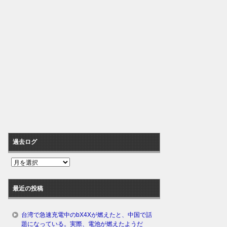
過去ログ
過
去
ロ
最近の投稿
グ
台湾で急速充電中のbX4Xが燃えたと、中国で話
題になっている。実際、電池が燃えたようだ