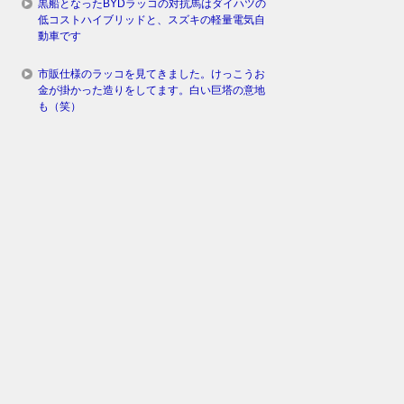
黒船となったBYDラッコの対抗馬はダイハツの
低コストハイブリッドと、スズキの軽量電気自
動車です
市販仕様のラッコを見てきました。けっこうお
金が掛かった造りをしてます。白い巨塔の意地
も（笑）