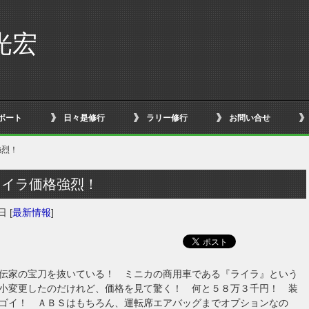
光宏
ボート
日々是修行
ラリー修行
お問い合せ
強烈！
ライラ価格強烈！
2日
[
最新情報
]
伝家の宝刀を抜いている！ ミニカの商用車である『ライラ』という
小変更したのだけれど、価格を見て驚く！ 何と５８万３千円！ 装
ゴイ！ ＡＢＳはもちろん、運転席エアバッグまでオプションなの