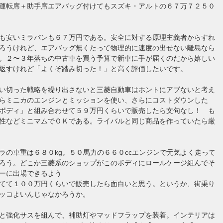
運転席＋助手席エアバッグ付けてもスズキ・アルトの６７万７２５０
も安いミラバンも６７万円である。安全に対する原理主義者からすれ
ろうけれど、エアバッグ無くたって物理的に速度の出せない離島なら
。２〜３年落ちの中古車を買う予算で新車に手が届くのだから嬉しい
返すけれど「よくぞ踏み切った！」と高く評価したいです。
い切った戦略を繰り出さないと三菱自動車はホントにアブないと考え
らミニカのエンジンとミッションを使い、さらにコストダウンした
ボディ」と組み合わせて５９万円くらいで販売したら文句なし！ も
性などミニマムでＯＫである。ライバルと同じ商品を作っていたら厳
ラの車重は６８０kg。５０馬力の６６０ccエンジンで元気よく走って
ろう。どこか三菱系のショップがこのボディにロールケージ組んでそ
ーに出場できるよう
てて１００万円くらいで販売したら面白いと思う。というか、街乗り
ッコよいんじゃなかろうか。
と強化サスを組んで、補助灯やマッドフラップを装着。インテリアは