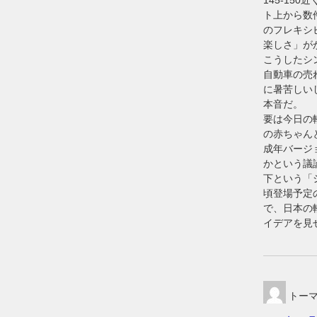
145-1
ト上から数
のフレキシ
楽しさ」が
こうしたシ
自動車の売
に暑苦しい
本音だ。
要は今日の
の赤ちゃん
成年バージ
かという議
下という「シ
頃登場予定
で、日本の
イデアを見
トー