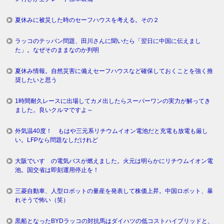
夏休みに被災した時のセーフハウスを考える。その２
ラッコのテッパン問題、田川さんに聞いたら「翌日に中国に伝えまし
た」。なぜそのままなのか判明
夏休み情報。自然災害に備えセーフハウスなど確保しておくことを強く推
奨したいと思う
1時間耐久レースに出場してカメ出したらスーパーワンの実力が解ってき
ました。良いクルマですよ～
外気温40度！ もはや三元系リチウムイオン電池だと充電も放電も厳し
い。LFPなら問題なしだけれど
大阪でいすゞの電気バスが燃えました。火元は明らかにリチウムイオン電
池。国交省は即刻運用停止を！
三菱自動車、人型ロボットの量産を発表して株価上昇。中国ロボット、暴
れそうで怖い（笑）
黒船となったBYDラッコの対抗馬はダイハツの低コストハイブリッドと、