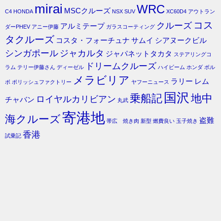
mirai
WRC
MSCクルーズ
C4
HONDA
NSX
SUV
XC60D4
アウトラン
コス
クルーズ
アルミテープ
ダーPHEV
アニー伊藤
ガラスコーティング
タクルーズ
コスタ・フォーチュナ
サムイ
シアヌークビル
シンガポール
ジャカルタ
ジャパネットタカタ
ステアリングコ
ドリームクルーズ
ラム
テリー伊藤さん
ディーゼル
ハイビーム
ホンダ
ボル
メラビリア
ラリー
レム
ボ
ポリッシュファクトリー
ヤフーニュース
国沢
乗船記
地中
ロイヤルカリビアン
チャバン
丸武
寄港地
海クルーズ
盗難
帯広 焼き肉
新型
燃費良い
玉子焼き
香港
試乗記