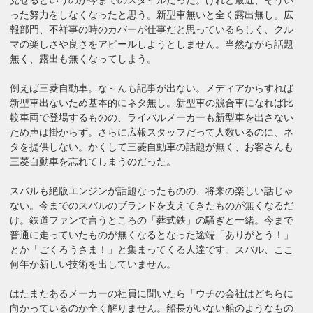
った努力をしなくなったと思う。新型車無いと全く露出無し。広
報部門、不祥事の時のカバーが仕事だと思っているらしく、クル
マの楽しさや良さをアピールしようとしません。当然ながら話題
無く、露出も無くなってしまう。
例えば三菱自動車。な～んも記事が出ない。メディアからすれば
新型車出ないため基本的にネタ無し。新型車の競合車になれば比
較車両で登場するものの、ライバルメーカーも新型車を出さない
ため声は掛からず。さらに広報スタッフだって人数いるのに、ネ
タを提供しない。かくして三菱自動車の話題が無く、お客さんも
三菱自動車を忘れてしまうのだった。
スバルも絶版エンジンが話題なったものの、将来の楽しい話じゃ
ない。今までのスバルのブランドを支えてきたものが無くなるだ
け。鉄道ファンで言うところの「葬式鉄」の騒ぎと一緒。今まで
普通に走っていたものが無くなるとなった途端「ありがとう！」
とか「ごくろうさま！」と集まってくる人達です。スバル、ここ
何年か新しい技術を出していません。
はたまたあるメーカーの社員に聞いたら「ウチの会社はどちらに
向かっているのか全く解りません。船長がいない船のようなもの