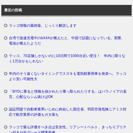
ロ
最近の投稿
グ
ラッコ情報の最終版。じっくり解説します
台湾で急速充電中のbX4Xが燃えたと、中国で話題になっている。実際、
電池が燃えたようだ
ラッコ、70店舗しかないのに10日間で1000台近い受注！ 年内に限りな
く1万台かもしれない
年内のそう遠くないタイミングでスズキも電気軽乗用車を発表へ。ラッコ
より安い可能性大
「BYDに乗ると情報を抜かれたり乗っ取られたりする」はパラノイアの妄
言。心配ならシム抜けばOK
認証問題で自動車業界いじめに終始した国交省、羽田空港危険ニアミス対
応で航空業界の評価もガタ落ち
ラッコで最も評価すべき点は安全性。リアシートベルト、きっちりプリテ
ン付きが全グレード標準装備