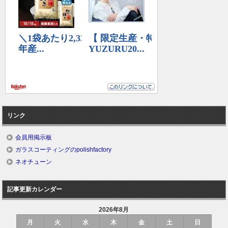
リンク
会員用掲示板
ガラスコーティングのpolishfactory
ネオチューン
記事更新カレンダー
2026年8月
月
火
水
木
金
土
日