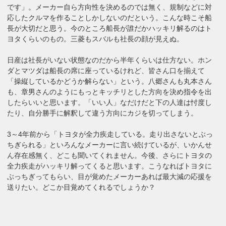
です」。メーカー自ら方向性を決めるのでは無く、規制などに対
応したクルマを作ることしかしないのだという。こんな時こそ船
長が大切だと思う。今のところ船長が誰だかハッキリ解るのはト
ヨタくらいのもの。三菱もスバルも社長の顔が見えぬ。
日産は社長がいない状態なのだから半年くらいは仕方ない。ホン
ダとマツダは船長の席に座っているけれど、皆さん口を揃えて
「操縦しているかどうか解らない」という。八郷さんも丸本さん
も、章男さんのようにもっとキッチリとした方向を決め指令を出
したらいいと思います。「いい人」なだけだと下の人達は忖度し
たり、自分勝手に解釈して違う方向にカジを切ってしまう。
3～4年前から「トヨタが全力疾走している。走り出さないとぶっ
ちぎられる」といろんなメーカーに言い続けているが、いかんせ
ん存在感無く、どこも聞いてくれません。今後、さらにトヨタの
全力疾走がハッキリ解ってくると思います。こうなればトヨタに
ぶっちぎってもらい、目が覚めたメーカーあれば最大減の応援を
送りたい。どこか目覚めてくれるでしょうか？