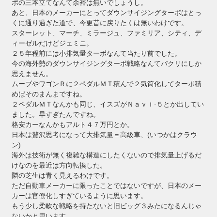
ボの三本立てなんて余裕は無いでしょうし。
あと、日本のメーカーにとってダウンサイジングターボはとっ
くに通り過ぎた道で、今更昔に戻りたくは無いわけです。
スターレット、マーチ、ミラージュ、ファミリア、シティ、デ
ィーゼルだけどジェミニ。
２５年程前には小排気量ターボなんて当たり前でした。
今の海外勢のダウンサイジングターボ戦略なんてパクリにしか
思えません。
ムーブやワゴンＲに２ペダルＭＴ積んで２気筒化してターボ積
めばそのまんまですね。
２ペダルＭＴなんかも同じ、イスズがＮａｖｉ-５とか出してい
ました。早すぎたんですね。
格安カーなんかもアルト４７万円とか。
日本は贅沢思考になって大排気量＝高級車、(いつかはクラウ
ン)
海外は技術が無く複雑な構造にしたくないので排気量上げるだ
けなのを最近は方向転換した。
隣の芝生は青く見えるわけです。
ただ自動車メーカーに限ったことではないですが、日本のメー
カーは官僚化しすぎているように思います。
もう少し柔軟な戦略を持たないと旧ビッグ３みたになるんじゃ
ないかと思います。