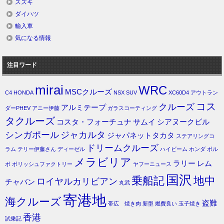
スズキ
ダイハツ
輸入車
気になる情報
注目ワード
mirai
WRC
MSCクルーズ
C4
HONDA
NSX
SUV
XC60D4
アウトラン
コス
クルーズ
アルミテープ
ダーPHEV
アニー伊藤
ガラスコーティング
タクルーズ
コスタ・フォーチュナ
サムイ
シアヌークビル
シンガポール
ジャカルタ
ジャパネットタカタ
ステアリングコ
ドリームクルーズ
ラム
テリー伊藤さん
ディーゼル
ハイビーム
ホンダ
ボル
メラビリア
ラリー
レム
ボ
ポリッシュファクトリー
ヤフーニュース
国沢
乗船記
地中
ロイヤルカリビアン
チャバン
丸武
寄港地
海クルーズ
盗難
帯広 焼き肉
新型
燃費良い
玉子焼き
香港
試乗記