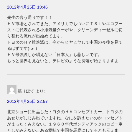
2012年4月25日 19:46
先生の言う通りです！！
ＨＶ市場とされてきた、アメリカでもついにＴＳｉやエコブー
ストに代表される小排気量ターボや、クリーンディーゼルに切
り替わる流れが出始めてます。
トヨタのＨＶ推進派は、今からヒヤヒヤして中国の今後を見て
るはずです(-o-;)
ＨＶ最強説しか唱えない「日本人」も悲しいです。
もっと世界を見ないと、テレビのような凋落が始まりますよ…
張りぼて
より:
2012年4月25日 22:57
北京ショーに出品したトヨタのＨＶコンセプトカー、トヨタの
あせりがにじみ出ていますね。なにを訴えたいのかコンセプト
がまったくみえない。１９６０年代ポンティアックのコピー車
としかみえない。ある意味で中国を馬鹿にしてるとも云えま