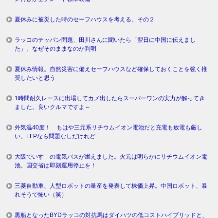
夏休みに被災した時のセーフハウスを考える。その２
ラッコのテッパン問題、田川さんに聞いたら「翌日に中国に伝えまし
た」。なぜそのままなのか判明
夏休み情報。自然災害に備えセーフハウスなど確保しておくことを強く推
奨したいと思う
1時間耐久レースに出場してカメ出したらスーパーワンの実力が解ってき
ました。良いクルマですよ～
外気温40度！ もはや三元系リチウムイオン電池だと充電も放電も厳し
い。LFPなら問題なしだけれど
大阪でいすゞの電気バスが燃えました。火元は明らかにリチウムイオン電
池。国交省は即刻運用停止を！
三菱自動車、人型ロボットの量産を発表して株価上昇。中国ロボット、暴
れそうで怖い（笑）
黒船となったBYDラッコの対抗馬はダイハツの低コストハイブリッドと、