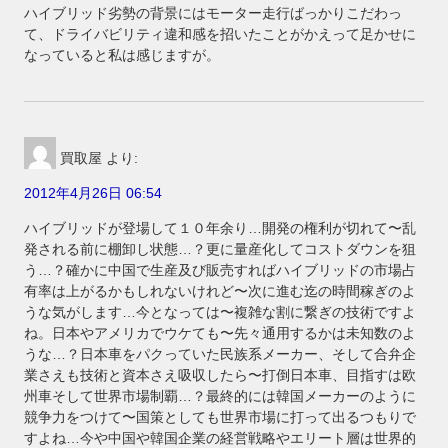
ハイブリッド劣勢の背景にはモーター走行ばっかりこだわっ
て、ドライバビリティ違和感を招いたことがかえって足かせに
なっていると私は感じますが。
買取屋
より:
2012年4月26日 06:54
ハイブリッドが登場して１０年余り…開発の権利が切れて〜乱
発される前に棚卸し状態…？更に量産化してコストダウンを狙
う…？確かに中国で生産及び販売すればハイブリッドの市場占
有率は上がるかもしれないけれど〜次に進む迄の時間稼ぎのよ
うな気がします…今となっては〜複雑な割に繋ぎの技術ですよ
ね。日本やアメリカでウケても〜先々通用するかは未知数のよ
うな…？日本車をパクっていた民族系メーカー、そして合弁企
業さえも技術と資本さえ吸収したら〜打倒日本車、目指すは欧
州車そして世界市場制覇…？最終的には韓国メーカーのように
競争力をつけて〜国策としても世界市場に打って出るつもりで
すよね…今や中国や韓国企業の経営戦略やエリート層は世界的