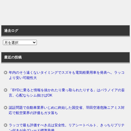
過去ログ
過
去
ロ
最近の投稿
グ
年内のそう遠くないタイミングでスズキも電気軽乗用車を発表へ。ラッコ
より安い可能性大
「BYDに乗ると情報を抜かれたり乗っ取られたりする」はパラノイアの妄
言。心配ならシム抜けばOK
認証問題で自動車業界いじめに終始した国交省、羽田空港危険ニアミス対
応で航空業界の評価もガタ落ち
ラッコで最も評価すべき点は安全性。リアシートベルト、きっちりプリテ
ン付きが全グレード標準装備