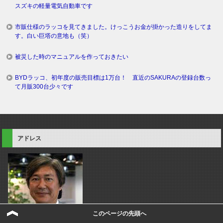
スズキの軽量電気自動車です
市販仕様のラッコを見てきました。けっこうお金が掛かった造りをしてま
す。白い巨塔の意地も（笑）
被災した時のマニュアルを作っておきたい
BYDラッコ、初年度の販売目標は1万台！ 直近のSAKURAの登録台数っ
て月販300台少々です
アドレス
このページの先頭へ