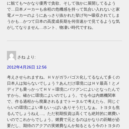
に観ても〜かなり優秀で貪欲、そして強かに展開してるよう
で…日本メーカーも余程の危機感を持って気合い入れないと家
電メーカーのようにあっさり抜かれた挙げ句〜吸収されてしま
うかも…かつて日本の高度成長期を何倍速かで見てるような気
がしてなりません…ホント、物凄い時代ですね。
さね
より:
2012年4月26日 12:56
考えさせられますね。ＨＶがガラパゴス化してるなんて多くの
日本人は知らないでしょう？あんだけ環境にはＨＶ最高！とメ
ディアも乗っかってＨＶ＝環境にバツグンによいとなったんで
すから。確かに環境によいのでしょう。でも今は内燃機関車
で、作る過程から廃棄されるまでトータルで考えたら、同じぐ
らいの環境によい車もいっぱいありそうだしなぁ。トヨタも焦
るんでしょうねえ…。ただ初期投資は高くても絶対的に燃費い
いのでこれからでしょう。燃費で元とるのはかなりの距離が必
要だし、期待のアクアの実燃費なんか知るともう今のトヨタの