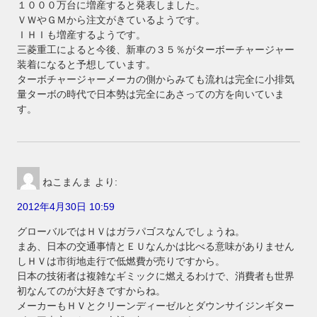
１０００万台に増産すると発表しました。
ＶＷやＧＭから注文がきているようです。
ＩＨＩも増産するようです。
三菱重工によると今後、新車の３５％がターボーチャージャー
装着になると予想しています。
ターボチャージャーメーカの側からみても流れは完全に小排気
量ターボの時代で日本勢は完全にあさっての方を向いていま
す。
ねこまんま
より:
2012年4月30日 10:59
グローバルではＨＶはガラパゴスなんでしょうね。
まあ、日本の交通事情とＥＵなんかは比べる意味がありません
しＨＶは市街地走行で低燃費が売りですから。
日本の技術者は複雑なギミックに燃えるわけで、消費者も世界
初なんてのが大好きですからね。
メーカーもＨＶとクリーンディーゼルとダウンサイジンギター