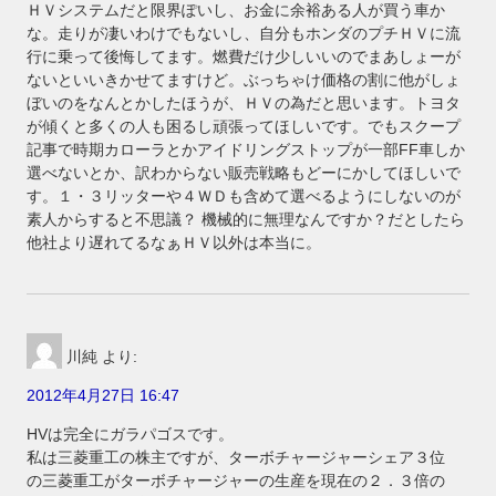
ＨＶシステムだと限界ぽいし、お金に余裕ある人が買う車か
な。走りが凄いわけでもないし、自分もホンダのプチＨＶに流
行に乗って後悔してます。燃費だけ少しいいのでまあしょーが
ないといいきかせてますけど。ぶっちゃけ価格の割に他がしょ
ぼいのをなんとかしたほうが、ＨＶの為だと思います。トヨタ
が傾くと多くの人も困るし頑張ってほしいです。でもスクープ
記事で時期カローラとかアイドリングストップが一部FF車しか
選べないとか、訳わからない販売戦略もどーにかしてほしいで
す。１・３リッターや４ＷＤも含めて選べるようにしないのが
素人からすると不思議？ 機械的に無理なんですか？だとしたら
他社より遅れてるなぁＨＶ以外は本当に。
川純
より:
2012年4月27日 16:47
HVは完全にガラパゴスです。
私は三菱重工の株主ですが、ターボチャージャーシェア３位
の三菱重工がターボチャージャーの生産を現在の２．３倍の