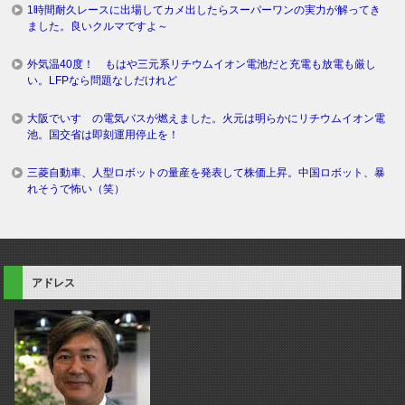
1時間耐久レースに出場してカメ出したらスーパーワンの実力が解ってき
ました。良いクルマですよ～
外気温40度！ もはや三元系リチウムイオン電池だと充電も放電も厳し
い。LFPなら問題なしだけれど
大阪でいすゞの電気バスが燃えました。火元は明らかにリチウムイオン電
池。国交省は即刻運用停止を！
三菱自動車、人型ロボットの量産を発表して株価上昇。中国ロボット、暴
れそうで怖い（笑）
アドレス