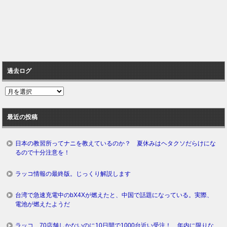
過去ログ
過
去
ロ
最近の投稿
グ
日本の教習所ってナニを教えているのか？ 夏休みはヘタクソだらけにな
るので十分注意を！
ラッコ情報の最終版。じっくり解説します
台湾で急速充電中のbX4Xが燃えたと、中国で話題になっている。実際、
電池が燃えたようだ
ラッコ、70店舗しかないのに10日間で1000台近い受注！ 年内に限りな