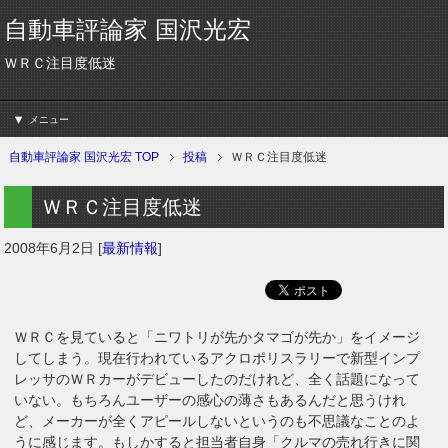
自動車評論家 国沢光宏
ＷＲＣ注目度低迷
メニュー
自動車評論家 国沢光宏 TOP
投稿
ＷＲＣ注目度低迷
ＷＲＣ注目度低迷
2008年6月2日
[
最新情報
]
ＷＲＣを見ていると「ニワトリが先かタマゴが先か」をイメージ
してしまう。現在行われているアクロポリスラリーで新型インプ
レッサのＷＲカーがデビューしたのだけれど、全く話題になって
いない。もちろんユーザーの感心の薄さもあるんだと思うけれ
ど、メーカーが全くアピールしないというのも不思議なことのよ
うに感じます。もしかすると担当者自身「クルマの売れ行きに関