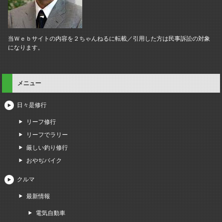
当Ｗｅｂサイトの内容を２ちゃんねるに転載／引用した方は民事訴訟の対象
になります。
メニュー
日々是修行
リーフ修行
リーフでラリー
厳しい釣り修行
おやぢバイク
クルマ
最新情報
電気自動車