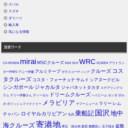
スバル
スズキ
ダイハツ
輸入車
気になる情報
注目ワード
mirai
WRC
MSCクルーズ
C4
HONDA
NSX
SUV
XC60D4
アウトラン
コス
クルーズ
アルミテープ
ダーPHEV
アニー伊藤
ガラスコーティング
タクルーズ
コスタ・フォーチュナ
サムイ
シアヌークビル
シンガポール
ジャカルタ
ジャパネットタカタ
ステアリングコ
ドリームクルーズ
ラム
テリー伊藤さん
ディーゼル
ハイビーム
ホンダ
ボル
メラビリア
ラリー
レム
ボ
ポリッシュファクトリー
ヤフーニュース
国沢
乗船記
地中
ロイヤルカリビアン
チャバン
丸武
寄港地
海クルーズ
盗難
帯広 焼き肉
新型
燃費良い
玉子焼き