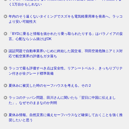
く1万台かもしれない
年内のそう遠くないタイミングでスズキも電気軽乗用車を発表へ。ラッコ
より安い可能性大
「BYDに乗ると情報を抜かれたり乗っ取られたりする」はパラノイアの妄
言。心配ならシム抜けばOK
認証問題で自動車業界いじめに終始した国交省、羽田空港危険ニアミス対
応で航空業界の評価もガタ落ち
ラッコで最も評価すべき点は安全性。リアシートベルト、きっちりプリテ
ン付きが全グレード標準装備
夏休みに被災した時のセーフハウスを考える。その２
ラッコのテッパン問題、田川さんに聞いたら「翌日に中国に伝えまし
た」。なぜそのままなのか判明
夏休み情報。自然災害に備えセーフハウスなど確保しておくことを強く推
奨したいと思う