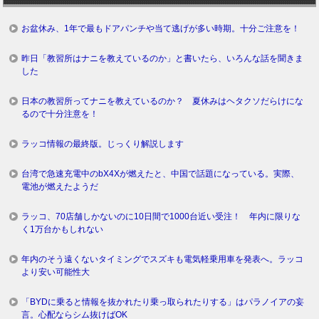
お盆休み、1年で最もドアパンチや当て逃げが多い時期。十分ご注意を！
昨日「教習所はナニを教えているのか」と書いたら、いろんな話を聞きま
した
日本の教習所ってナニを教えているのか？ 夏休みはヘタクソだらけにな
るので十分注意を！
ラッコ情報の最終版。じっくり解説します
台湾で急速充電中のbX4Xが燃えたと、中国で話題になっている。実際、
電池が燃えたようだ
ラッコ、70店舗しかないのに10日間で1000台近い受注！ 年内に限りな
く1万台かもしれない
年内のそう遠くないタイミングでスズキも電気軽乗用車を発表へ。ラッコ
より安い可能性大
「BYDに乗ると情報を抜かれたり乗っ取られたりする」はパラノイアの妄
言。心配ならシム抜けばOK