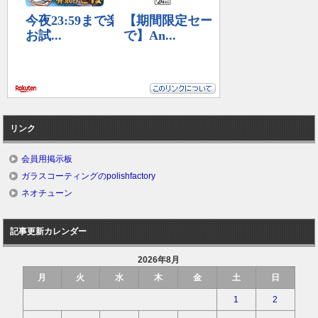
リンク
会員用掲示板
ガラスコーティングのpolishfactory
ネオチューン
記事更新カレンダー
2026年8月
月
火
水
木
金
土
日
1
2