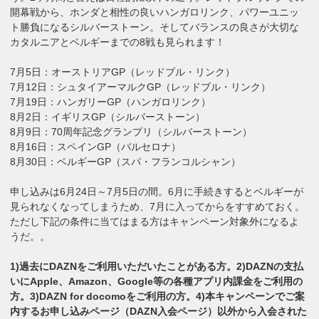
開幕戦から、ホンダと相性の良いハンガロリンク、パワーユニッ
ト勝負になるシルバーストーン。そしてバランスの良さが大切な
カタルニアとベルギーまでの8戦も見られます！
7月5日：オーストリアGP（レッドブル・リンク）
7月12日：シュタイアーマルクGP（レッドブル・リンク）
7月19日：ハンガリーGP（ハンガロリンク）
8月2日：イギリスGP（シルバーストーン）
8月9日：70周年記念グランプリ（シルバーストーン）
8月16日：スペインGP（バルセロナ）
8月30日：ベルギーGP（スパ・フランコルシャン）
申し込みは6月24日～7月5日の間。6月に手続きするとベルギーが
見られなくなってしまうため、7月に入ってからをすすめておく。
ただし下記の条件に当てはまる方はキャンペーン対象外になるよ
うだ。。
1)過去にDAZNをご利用いただいたことがある方​。2)DAZNの支払
いにApple、Amazon、Google等の各種アプリ内課金をご利用の
方​。3)DAZN for docomoをご利用の方​。4)本キャンペーンでご案
内するお申し込みページ（DAZN入会ページ）以外から入会された