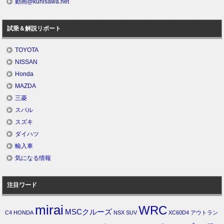
動画@kunisawa.net
試乗＆解説リポート
TOYOTA
NISSAN
Honda
MAZDA
三菱
スバル
スズキ
ダイハツ
輸入車
気になる情報
注目ワード
mirai
WRC
MSCクルーズ
C4
HONDA
NSX
SUV
XC60D4
アウトラン