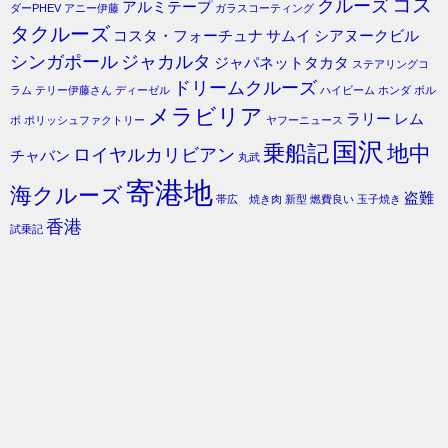
コス
クルーズ
アルミテープ
ダーPHEV
アニー伊藤
ガラスコーティング
タクルーズ
コスタ・フォーチュナ
サムイ
シアヌークビル
シンガポール
ジャカルタ
ジャパネットタカタ
ステアリングコ
ドリームクルーズ
ラム
テリー伊藤さん
ディーゼル
ハイビーム
ホンダ
ボル
メラビリア
ラリー
レム
ボ
ポリッシュファクトリー
ヤフーニュース
国沢
乗船記
地中
ロイヤルカリビアン
チャバン
丸武
寄港地
海クルーズ
盗難
帯広 焼き肉
新型
燃費良い
玉子焼き
香港
試乗記