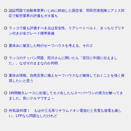
認証問題で自動車業界いじめに終始した国交省、羽田空港危険ニアミス対
応で航空業界の評価もガタ落ち
ラッコで最も評価すべき点は安全性。リアシートベルト、きっちりプリテ
ン付きが全グレード標準装備
夏休みに被災した時のセーフハウスを考える。その２
ラッコのテッパン問題、田川さんに聞いたら「翌日に中国に伝えまし
た」。なぜそのままなのか判明
夏休み情報。自然災害に備えセーフハウスなど確保しておくことを強く推
奨したいと思う
1時間耐久レースに出場してカメ出したらスーパーワンの実力が解ってき
ました。良いクルマですよ～
外気温40度！ もはや三元系リチウムイオン電池だと充電も放電も厳し
い。LFPなら問題なしだけれど