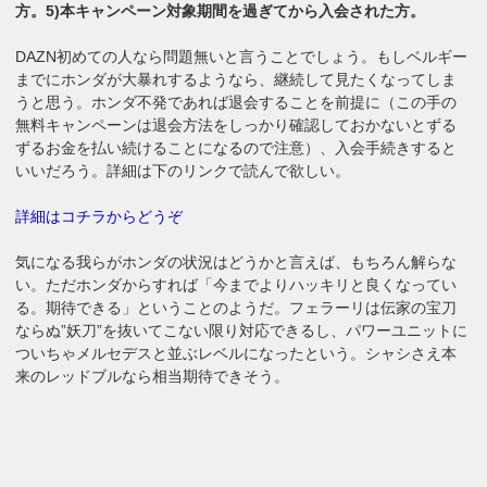
方​。5)本キャンペーン対象期間を過ぎてから入会された方。
DAZN初めての人なら問題無いと言うことでしょう。もしベルギー
までにホンダが大暴れするようなら、継続して見たくなってしま
うと思う。ホンダ不発であれば退会することを前提に（この手の
無料キャンペーンは退会方法をしっかり確認しておかないとずる
ずるお金を払い続けることになるので注意）、入会手続きすると
いいだろう。詳細は下のリンクで読んで欲しい。
詳細はコチラからどうぞ
気になる我らがホンダの状況はどうかと言えば、もちろん解らな
い。ただホンダからすれば「今までよりハッキリと良くなってい
る。期待できる」ということのようだ。フェラーリは伝家の宝刀
ならぬ”妖刀”を抜いてこない限り対応できるし、パワーユニットに
ついちゃメルセデスと並ぶレベルになったという。シャシさえ本
来のレッドブルなら相当期待できそう。