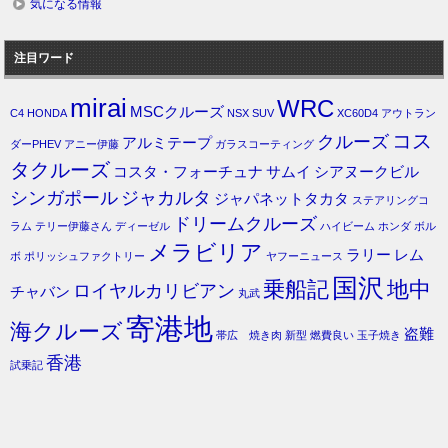
気になる情報
注目ワード
mirai
WRC
MSCクルーズ
C4
HONDA
NSX
SUV
XC60D4
アウトラン
コス
クルーズ
アルミテープ
ダーPHEV
アニー伊藤
ガラスコーティング
タクルーズ
コスタ・フォーチュナ
サムイ
シアヌークビル
シンガポール
ジャカルタ
ジャパネットタカタ
ステアリングコ
ドリームクルーズ
ラム
テリー伊藤さん
ディーゼル
ハイビーム
ホンダ
ボル
メラビリア
ラリー
レム
ボ
ポリッシュファクトリー
ヤフーニュース
国沢
乗船記
地中
ロイヤルカリビアン
チャバン
丸武
寄港地
海クルーズ
盗難
帯広 焼き肉
新型
燃費良い
玉子焼き
香港
試乗記