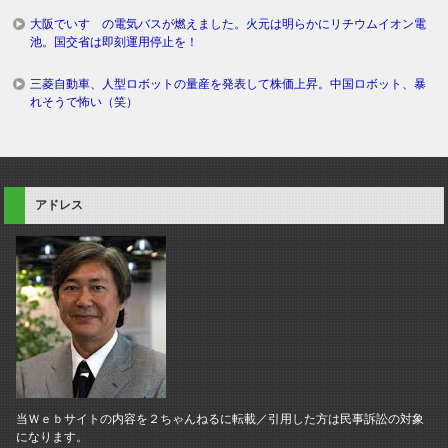
大阪でいすゞの電気バスが燃えました。火元は明らかにリチウムイオン電
池。国交省は即刻運用停止を！
三菱自動車、人型ロボットの量産を発表して株価上昇。中国ロボット、暴
れそうで怖い（笑）
アドレス
当Ｗｅｂサイトの内容を２ちゃんねるに転載／引用した方は民事訴訟の対象
になります。