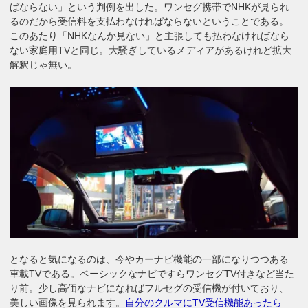
ばならない」という判例を出した。ワンセグ携帯でNHKが見られ
るのだから受信料を支払わなければならないということである。
このあたり「NHKなんか見ない」と主張しても払わなければなら
ない家庭用TVと同じ。大騒ぎしているメディアがあるけれど拡大
解釈じゃ無い。
となると気になるのは、今やカーナビ機能の一部になりつつある
車載TVである。ベーシックなナビですらワンセグTV付きなど当た
り前。少し高価なナビになればフルセグの受信機が付いており、
美しい画像を見られます。
自分のクルマにTV受信機能あったら