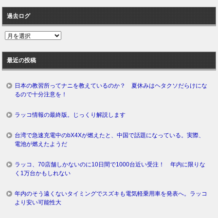
過去ログ
過
去
ロ
最近の投稿
グ
日本の教習所ってナニを教えているのか？ 夏休みはヘタクソだらけにな
るので十分注意を！
ラッコ情報の最終版。じっくり解説します
台湾で急速充電中のbX4Xが燃えたと、中国で話題になっている。実際、
電池が燃えたようだ
ラッコ、70店舗しかないのに10日間で1000台近い受注！ 年内に限りな
く1万台かもしれない
年内のそう遠くないタイミングでスズキも電気軽乗用車を発表へ。ラッコ
より安い可能性大