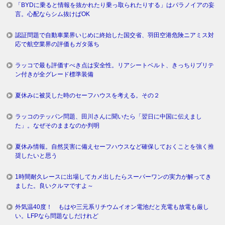
「BYDに乗ると情報を抜かれたり乗っ取られたりする」はパラノイアの妄
言。心配ならシム抜けばOK
認証問題で自動車業界いじめに終始した国交省、羽田空港危険ニアミス対
応で航空業界の評価もガタ落ち
ラッコで最も評価すべき点は安全性。リアシートベルト、きっちりプリテ
ン付きが全グレード標準装備
夏休みに被災した時のセーフハウスを考える。その２
ラッコのテッパン問題、田川さんに聞いたら「翌日に中国に伝えまし
た」。なぜそのままなのか判明
夏休み情報。自然災害に備えセーフハウスなど確保しておくことを強く推
奨したいと思う
1時間耐久レースに出場してカメ出したらスーパーワンの実力が解ってき
ました。良いクルマですよ～
外気温40度！ もはや三元系リチウムイオン電池だと充電も放電も厳し
い。LFPなら問題なしだけれど