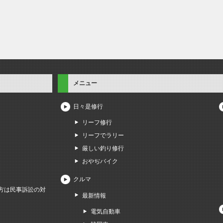
メニュー
日々是修行
リーフ修行
リーフでラリー
厳しい釣り修行
おやぢバイク
クルマ
方は民事訴訟の対
最新情報
電気自動車