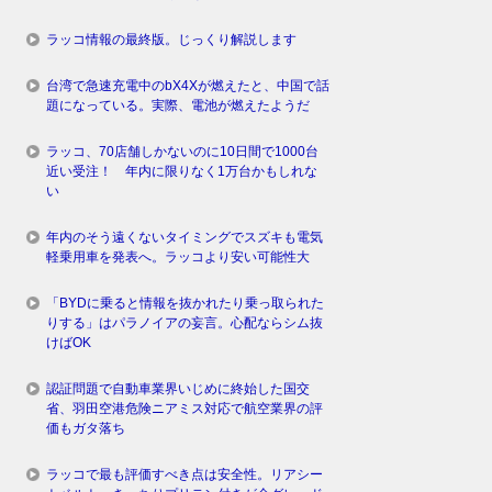
ラッコ情報の最終版。じっくり解説します
台湾で急速充電中のbX4Xが燃えたと、中国で話
題になっている。実際、電池が燃えたようだ
ラッコ、70店舗しかないのに10日間で1000台
近い受注！ 年内に限りなく1万台かもしれな
い
年内のそう遠くないタイミングでスズキも電気
軽乗用車を発表へ。ラッコより安い可能性大
「BYDに乗ると情報を抜かれたり乗っ取られた
りする」はパラノイアの妄言。心配ならシム抜
けばOK
認証問題で自動車業界いじめに終始した国交
省、羽田空港危険ニアミス対応で航空業界の評
価もガタ落ち
ラッコで最も評価すべき点は安全性。リアシー