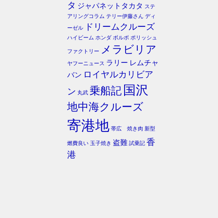
タ
ジャパネットタカタ
ステ
アリングコラム
テリー伊藤さん
ディ
ドリームクルーズ
ーゼル
ハイビーム
ホンダ
ボルボ
ポリッシュ
メラビリア
ファクトリー
ラリー
レムチャ
ヤフーニュース
ロイヤルカリビア
バン
国沢
乗船記
ン
丸武
地中海クルーズ
寄港地
帯広 焼き肉
新型
香
盗難
燃費良い
玉子焼き
試乗記
港