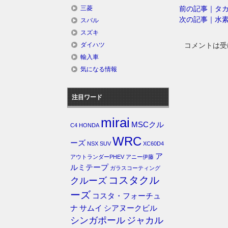
前の記事｜タ
三菱
次の記事｜水
スバル
スズキ
コメントは受
ダイハツ
輸入車
気になる情報
注目ワード
mirai
MSCクル
C4
HONDA
WRC
ーズ
NSX
SUV
XC60D4
ア
アウトランダーPHEV
アニー伊藤
ルミテープ
ガラスコーティング
コスタクル
クルーズ
ーズ
コスタ・フォーチュ
ナ
サムイ
シアヌークビル
シンガポール
ジャカル