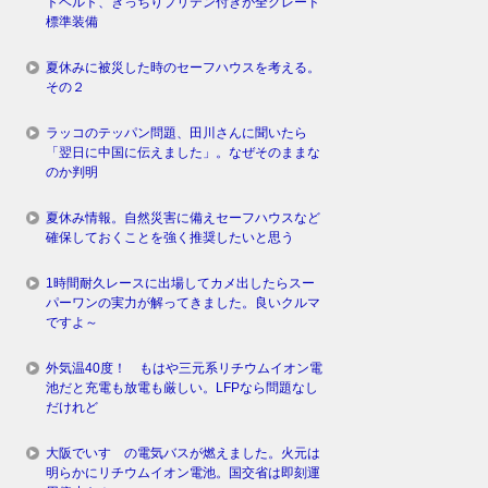
トベルト、きっちりプリテン付きが全グレード
標準装備
夏休みに被災した時のセーフハウスを考える。
その２
ラッコのテッパン問題、田川さんに聞いたら
「翌日に中国に伝えました」。なぜそのままな
のか判明
夏休み情報。自然災害に備えセーフハウスなど
確保しておくことを強く推奨したいと思う
1時間耐久レースに出場してカメ出したらスー
パーワンの実力が解ってきました。良いクルマ
ですよ～
外気温40度！ もはや三元系リチウムイオン電
池だと充電も放電も厳しい。LFPなら問題なし
だけれど
大阪でいすゞの電気バスが燃えました。火元は
明らかにリチウムイオン電池。国交省は即刻運