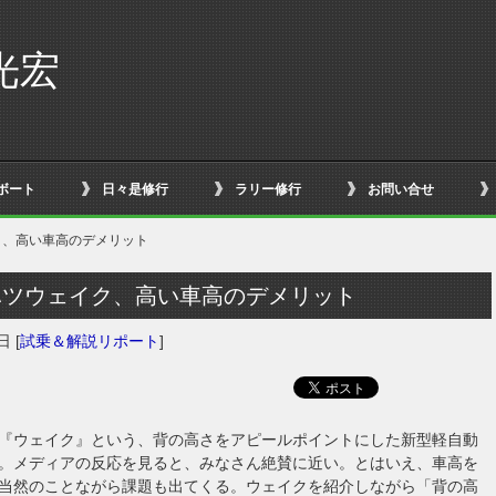
光宏
ボート
日々是修行
ラリー修行
お問い合せ
ク、高い車高のデメリット
ハツウェイク、高い車高のデメリット
1日
[
試乗＆解説リポート
]
『ウェイク』という、背の高さをアピールポイントにした新型軽自動
。メディアの反応を見ると、みなさん絶賛に近い。とはいえ、車高を
当然のことながら課題も出てくる。ウェイクを紹介しながら「背の高