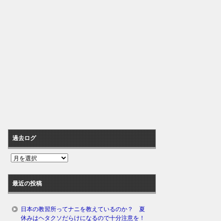
過去ログ
過
去
ロ
最近の投稿
グ
日本の教習所ってナニを教えているのか？ 夏
休みはヘタクソだらけになるので十分注意を！