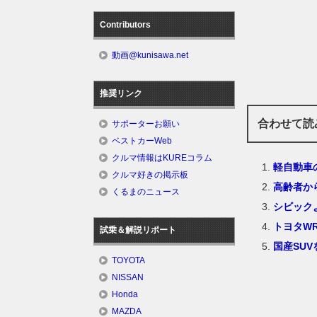
Contributors
動画@kunisawa.net
推奨リンク
合わせて読
サポーターお願い
ベストカーWeb
クルマ情報はKUREコラム
軽自動車
クルマ好きの掲示板
高齢者か
くるまのニュース
シビック
トヨタW
試乗＆解説リポート
国産SU
TOYOTA
NISSAN
Honda
MAZDA