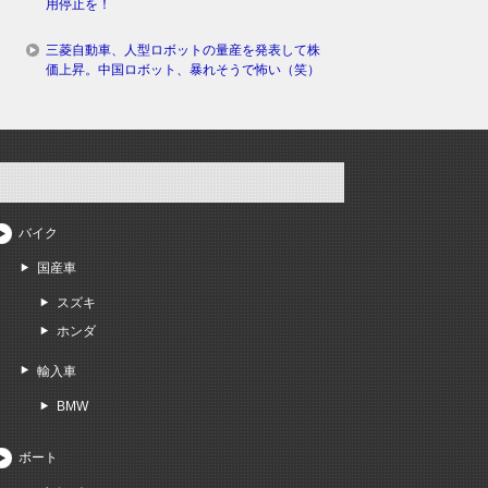
用停止を！
三菱自動車、人型ロボットの量産を発表して株
価上昇。中国ロボット、暴れそうで怖い（笑）
バイク
国産車
スズキ
ホンダ
輸入車
BMW
ボート