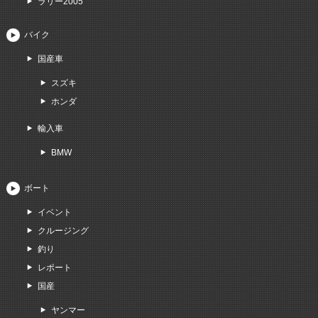
ラリー2005
バイク
国産車
スズキ
ホンダ
輸入車
BMW
ボート
イベント
クルージング
釣り
レポート
国産
ヤンマー