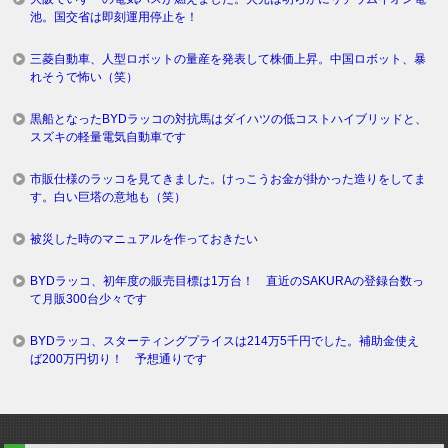
池。国交省は即刻運用停止を！
三菱自動車、人型ロボットの量産を発表して株価上昇。中国ロボット、暴
れそうで怖い（笑）
黒船となったBYDラッコの対抗馬はダイハツの低コストハイブリッドと、
スズキの軽量電気自動車です
市販仕様のラッコを見てきました。けっこうお金が掛かった造りをしてま
す。白い巨塔の意地も（笑）
被災した時のマニュアルを作っておきたい
BYDラッコ、初年度の販売目標は1万台！ 直近のSAKURAの登録台数っ
て月販300台少々です
BYDラッコ、スターティングプライスは214万5千円でした。補助金使え
ば200万円切り！ 予想通りです