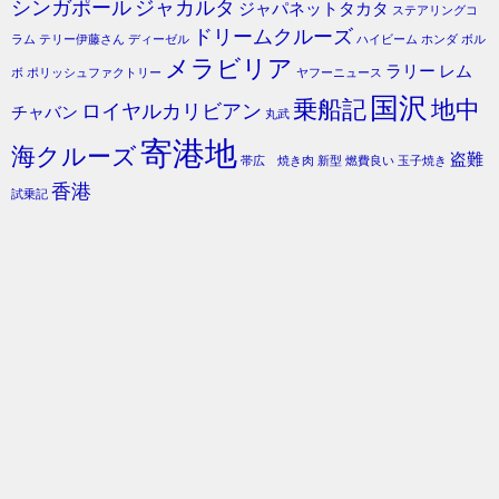
シンガポール
ジャカルタ
ジャパネットタカタ
ステアリングコ
ドリームクルーズ
ラム
テリー伊藤さん
ディーゼル
ハイビーム
ホンダ
ボル
メラビリア
ラリー
レム
ボ
ポリッシュファクトリー
ヤフーニュース
国沢
乗船記
地中
ロイヤルカリビアン
チャバン
丸武
寄港地
海クルーズ
盗難
帯広 焼き肉
新型
燃費良い
玉子焼き
香港
試乗記