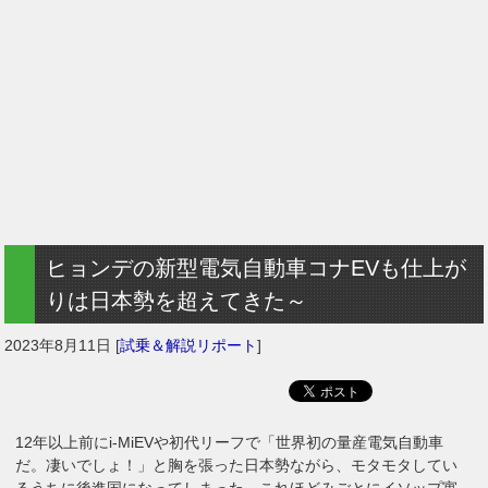
ヒョンデの新型電気自動車コナEVも仕上が
りは日本勢を超えてきた～
2023年8月11日
[
試乗＆解説リポート
]
12年以上前にi-MiEVや初代リーフで「世界初の量産電気自動車
だ。凄いでしょ！」と胸を張った日本勢ながら、モタモタしてい
るうちに後進国になってしまった。これほどみごとにイソップ寓