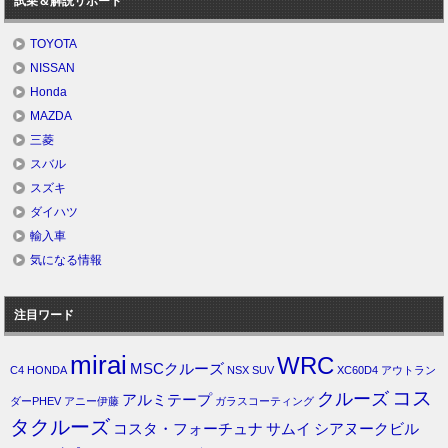
試乗＆解説リポート
TOYOTA
NISSAN
Honda
MAZDA
三菱
スバル
スズキ
ダイハツ
輸入車
気になる情報
注目ワード
mirai
WRC
MSCクルーズ
C4
HONDA
NSX
SUV
XC60D4
アウトラン
コス
クルーズ
アルミテープ
ダーPHEV
アニー伊藤
ガラスコーティング
タクルーズ
コスタ・フォーチュナ
サムイ
シアヌークビル