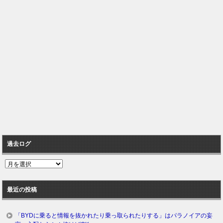
過去ログ
過
去
ロ
最近の投稿
グ
「BYDに乗ると情報を抜かれたり乗っ取られたりする」はパラノイアの妄