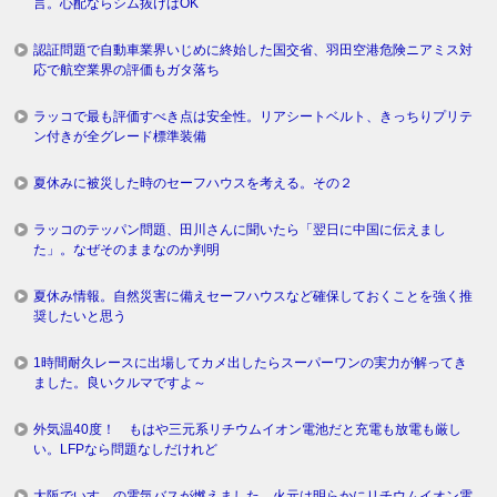
言。心配ならシム抜けばOK
認証問題で自動車業界いじめに終始した国交省、羽田空港危険ニアミス対
応で航空業界の評価もガタ落ち
ラッコで最も評価すべき点は安全性。リアシートベルト、きっちりプリテ
ン付きが全グレード標準装備
夏休みに被災した時のセーフハウスを考える。その２
ラッコのテッパン問題、田川さんに聞いたら「翌日に中国に伝えまし
た」。なぜそのままなのか判明
夏休み情報。自然災害に備えセーフハウスなど確保しておくことを強く推
奨したいと思う
1時間耐久レースに出場してカメ出したらスーパーワンの実力が解ってき
ました。良いクルマですよ～
外気温40度！ もはや三元系リチウムイオン電池だと充電も放電も厳し
い。LFPなら問題なしだけれど
大阪でいすゞの電気バスが燃えました。火元は明らかにリチウムイオン電