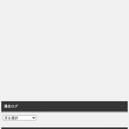
過去ログ
過
去
ロ