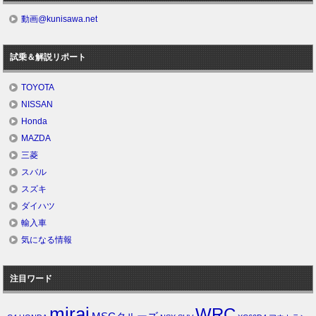
動画@kunisawa.net
試乗＆解説リポート
TOYOTA
NISSAN
Honda
MAZDA
三菱
スバル
スズキ
ダイハツ
輸入車
気になる情報
注目ワード
mirai
WRC