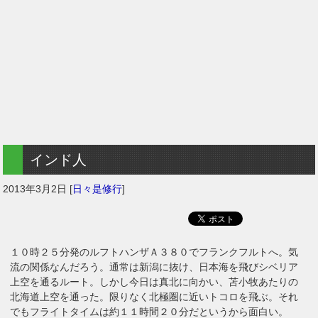
インド人
2013年3月2日
[
日々是修行
]
１０時２５分発のルフトハンザＡ３８０でフランクフルトへ。気
流の関係なんだろう。通常は新潟に抜け、日本海を飛びシベリア
上空を通るルート。しかし今日は真北に向かい、苫小牧あたりの
北海道上空を通った。限りなく北極圏に近いトコロを飛ぶ。それ
でもフライトタイムは約１１時間２０分だというから面白い。