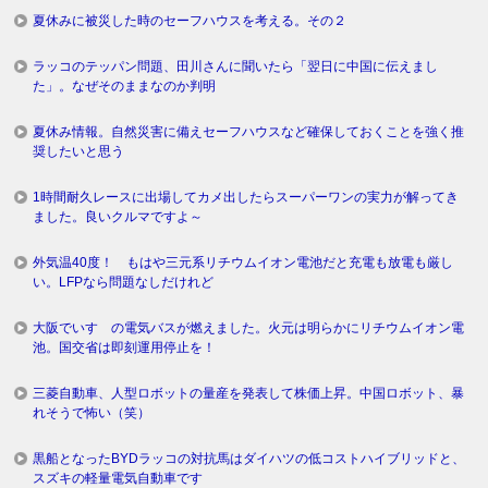
夏休みに被災した時のセーフハウスを考える。その２
ラッコのテッパン問題、田川さんに聞いたら「翌日に中国に伝えまし
た」。なぜそのままなのか判明
夏休み情報。自然災害に備えセーフハウスなど確保しておくことを強く推
奨したいと思う
1時間耐久レースに出場してカメ出したらスーパーワンの実力が解ってき
ました。良いクルマですよ～
外気温40度！ もはや三元系リチウムイオン電池だと充電も放電も厳し
い。LFPなら問題なしだけれど
大阪でいすゞの電気バスが燃えました。火元は明らかにリチウムイオン電
池。国交省は即刻運用停止を！
三菱自動車、人型ロボットの量産を発表して株価上昇。中国ロボット、暴
れそうで怖い（笑）
黒船となったBYDラッコの対抗馬はダイハツの低コストハイブリッドと、
スズキの軽量電気自動車です