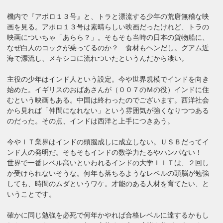
機内で『アポロ１３号』と、トラと漂流する少年の荒唐無稽な映
画を見る。アポロ１３号は素晴らしい映画だったけれど、トラの
映画についちゃ「あらら？」。そもそも当時の日本の貨物船に、
なぜ白人のコックが乗ってるのか？ 食材もヘンだし。グアム近
海で漂流し、メキシコに流れついたというんだから凄い。
主役の少年はインド人という設定。今や世界規模でインドを向き
始めた。イギリスのおばあさんが（００７のＭの役）インドに住
むという映画もある。中国は終わったのでございます。西洋社会
から見れば「仲間になれない」という雰囲気が強くなりつつある
のだった。その点、インドは西洋と上手につきあう。
今やＩＴ業界はインドの頭脳成しに成立しない。ＵＳＢだってイ
ンド人の発明だ。そもそもインドの数学力たるやハンパない！
世界で一番レベル高いといわれるインドの大学ＩＩＴは、２回し
か受けられないそうな。何年も落ちるようなレベルの頭脳が勉強
しても、時間のムダというワケ。才能のある人材を育てたい、と
いうことです。
確かに同じ勉強を必死で何年かやれば合格レベルに達するかもし