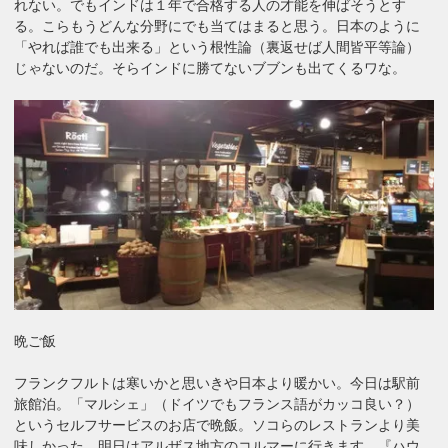
れない。でもインドは１年で合格する人の才能を伸ばそうとす
る。こらもうどんな分野にでも当てはまると思う。日本のように
「やれば誰でも出来る」という根性論（裏返せば人間皆平等論）
じゃないのだ。そらインドに勝てないブブンも出てくるワな。
晩ご飯
フランクフルトは寒いかと思いきや日本より暖かい。今日は駅前
旅館泊。「マルシェ」（ドイツでもフランス語がカッコ良い？）
というセルフサービスのお店で晩飯。ソコらのレストランより美
味しかった。明日はアルザス地方のコルマーに行きます。『ハウ