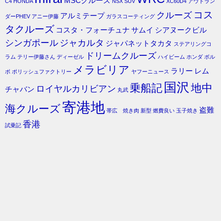
MSCクルーズ
C4
HONDA
NSX
SUV
XC60D4
アウトラン
コス
クルーズ
アルミテープ
ダーPHEV
アニー伊藤
ガラスコーティング
タクルーズ
コスタ・フォーチュナ
サムイ
シアヌークビル
シンガポール
ジャカルタ
ジャパネットタカタ
ステアリングコ
ドリームクルーズ
ラム
テリー伊藤さん
ディーゼル
ハイビーム
ホンダ
ボル
メラビリア
ラリー
レム
ボ
ポリッシュファクトリー
ヤフーニュース
国沢
乗船記
地中
ロイヤルカリビアン
チャバン
丸武
寄港地
海クルーズ
盗難
帯広 焼き肉
新型
燃費良い
玉子焼き
香港
試乗記