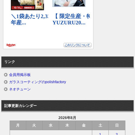
リンク
会員用掲示板
ガラスコーティングのpolishfactory
ネオチューン
記事更新カレンダー
2026年8月
月
火
水
木
金
土
日
1
2