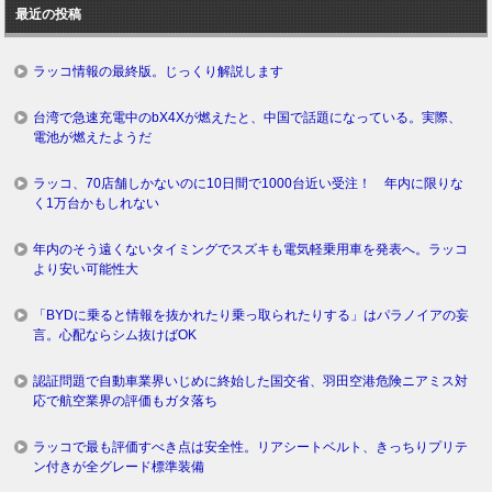
最近の投稿
グ
ラッコ情報の最終版。じっくり解説します
台湾で急速充電中のbX4Xが燃えたと、中国で話題になっている。実際、
電池が燃えたようだ
ラッコ、70店舗しかないのに10日間で1000台近い受注！ 年内に限りな
く1万台かもしれない
年内のそう遠くないタイミングでスズキも電気軽乗用車を発表へ。ラッコ
より安い可能性大
「BYDに乗ると情報を抜かれたり乗っ取られたりする」はパラノイアの妄
言。心配ならシム抜けばOK
認証問題で自動車業界いじめに終始した国交省、羽田空港危険ニアミス対
応で航空業界の評価もガタ落ち
ラッコで最も評価すべき点は安全性。リアシートベルト、きっちりプリテ
ン付きが全グレード標準装備