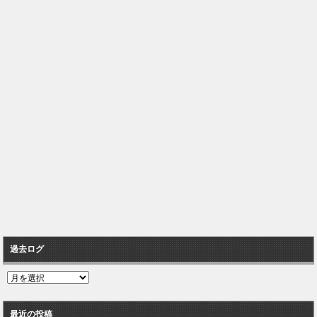
過去ログ
過
去
ロ
最近の投稿
グ