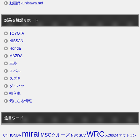
動画@kunisawa.net
試乗＆解説リポート
TOYOTA
NISSAN
Honda
MAZDA
三菱
スバル
スズキ
ダイハツ
輸入車
気になる情報
注目ワード
mirai
WRC
MSCクルーズ
C4
HONDA
NSX
SUV
XC60D4
アウトラン