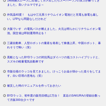
1時間耐久レースに出場してカメ出したらスーパーワンの実力が解ってき
ました。良いクルマですよ～
外気温40度！ もはや三元系リチウムイオン電池だと充電も放電も厳し
い。LFPなら問題なしだけれど
大阪でいすゞの電気バスが燃えました。火元は明らかにリチウムイオン電
池。国交省は即刻運用停止を！
三菱自動車、人型ロボットの量産を発表して株価上昇。中国ロボット、暴
れそうで怖い（笑）
黒船となったBYDラッコの対抗馬はダイハツの低コストハイブリッドと、
スズキの軽量電気自動車です
市販仕様のラッコを見てきました。けっこうお金が掛かった造りをしてま
す。白い巨塔の意地も（笑）
被災した時のマニュアルを作っておきたい
BYDラッコ、初年度の販売目標は1万台！ 直近のSAKURAの登録台数っ
て月販300台少々です