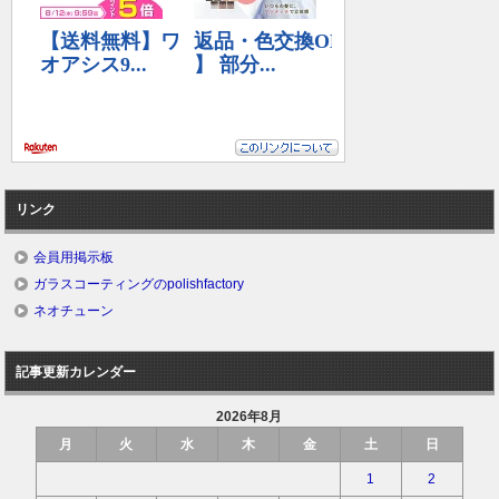
リンク
会員用掲示板
ガラスコーティングのpolishfactory
ネオチューン
記事更新カレンダー
2026年8月
月
火
水
木
金
土
日
1
2