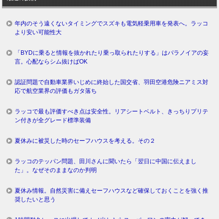
年内のそう遠くないタイミングでスズキも電気軽乗用車を発表へ。ラッコ
より安い可能性大
「BYDに乗ると情報を抜かれたり乗っ取られたりする」はパラノイアの妄
言。心配ならシム抜けばOK
認証問題で自動車業界いじめに終始した国交省、羽田空港危険ニアミス対
応で航空業界の評価もガタ落ち
ラッコで最も評価すべき点は安全性。リアシートベルト、きっちりプリテ
ン付きが全グレード標準装備
夏休みに被災した時のセーフハウスを考える。その２
ラッコのテッパン問題、田川さんに聞いたら「翌日に中国に伝えまし
た」。なぜそのままなのか判明
夏休み情報。自然災害に備えセーフハウスなど確保しておくことを強く推
奨したいと思う