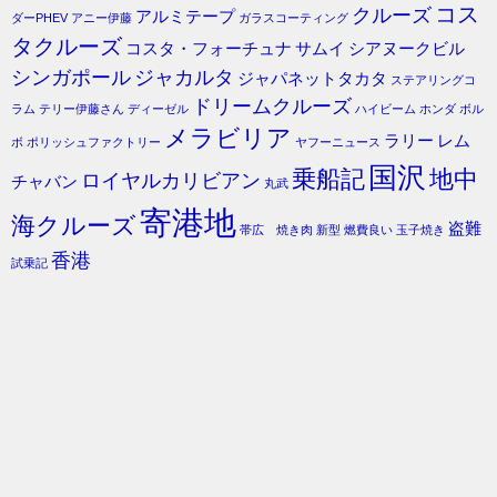
コス
クルーズ
アルミテープ
ダーPHEV
アニー伊藤
ガラスコーティング
タクルーズ
コスタ・フォーチュナ
サムイ
シアヌークビル
シンガポール
ジャカルタ
ジャパネットタカタ
ステアリングコ
ドリームクルーズ
ラム
テリー伊藤さん
ディーゼル
ハイビーム
ホンダ
ボル
メラビリア
ラリー
レム
ボ
ポリッシュファクトリー
ヤフーニュース
国沢
乗船記
地中
ロイヤルカリビアン
チャバン
丸武
寄港地
海クルーズ
盗難
帯広 焼き肉
新型
燃費良い
玉子焼き
香港
試乗記