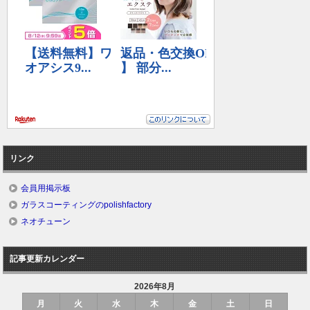
リンク
会員用掲示板
ガラスコーティングのpolishfactory
ネオチューン
記事更新カレンダー
2026年8月
月
火
水
木
金
土
日