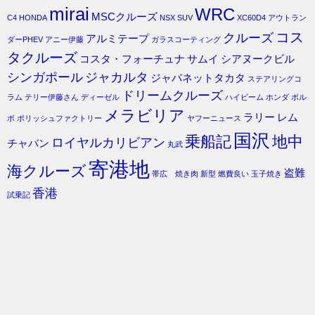
mirai
WRC
MSCクルーズ
C4
HONDA
NSX
SUV
XC60D4
アウトラン
コス
クルーズ
アルミテープ
ダーPHEV
アニー伊藤
ガラスコーティング
タクルーズ
コスタ・フォーチュナ
サムイ
シアヌークビル
シンガポール
ジャカルタ
ジャパネットタカタ
ステアリングコ
ドリームクルーズ
ラム
テリー伊藤さん
ディーゼル
ハイビーム
ホンダ
ボル
メラビリア
ラリー
レム
ボ
ポリッシュファクトリー
ヤフーニュース
国沢
乗船記
地中
ロイヤルカリビアン
チャバン
丸武
寄港地
海クルーズ
盗難
帯広 焼き肉
新型
燃費良い
玉子焼き
香港
試乗記