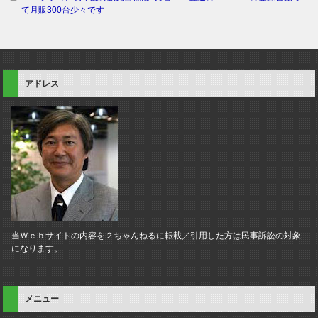
て月販300台少々です
アドレス
当Ｗｅｂサイトの内容を２ちゃんねるに転載／引用した方は民事訴訟の対象
になります。
メニュー