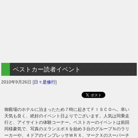
ベストカー読者イベント
2010年9月26日
[
日々是修行
]
御殿場のホテルに泊まったため７時に起きてＦＩＳＣＯへ。幸い
天気も良く、絶好のイベント日よりでございます。人気は同乗走
行と、アイサイトの体験コーナー。ベストカーのイベントは前回
同様豪気で、写真のエランエボＸを始め３台のグループＮのラリ
ーカーや、４ドアのインプレッサＷＲＸ、マークＸのスーパーチ