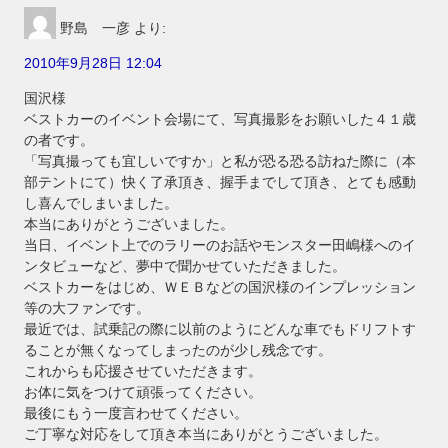
野島 一彦
より:
2010年9月28日 12:04
国沢様
ベストカーのイベント会場にて、写真撮影をお願いした４１歳
の者です。
「写真撮っても宜しいですか」と私が恐る恐る訪ねた際に（本
部テントにて）快く了承頂き、握手までして頂き、とても感動
し喜んでしまいました。
本当にありがとうございました。
当日、イベント上でのラリーのお話やモンスター田嶋様へのイ
ンタビューなど、夢中で聞かせていただきました。
ベストカーをはじめ、ＷＥＢなどの国沢様のインプレッション
等の大ファンです。
最近では、試乗記の際に以前のようにどんな車でもドリフトす
ることが無くなってしまったのが少し残念です。
これからも応援させていただきます。
お体に気をつけて頑張ってください。
最後にもう一度言わせてください。
ご丁寧な対応をして頂き本当にありがとうございました。