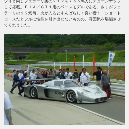
ツォと同じフェラーリ製のＶ１２を７５５馬力にチューンナップ
して搭載。ＦＩＡ／ＧＴ１用のベースモデルである。さすがフェ
ラーリの１２気筒、火が入るとすんばらしく良い音！ ショート
コースだとフルに性能を引き出せないものの、雰囲気を堪能させ
てくれました。