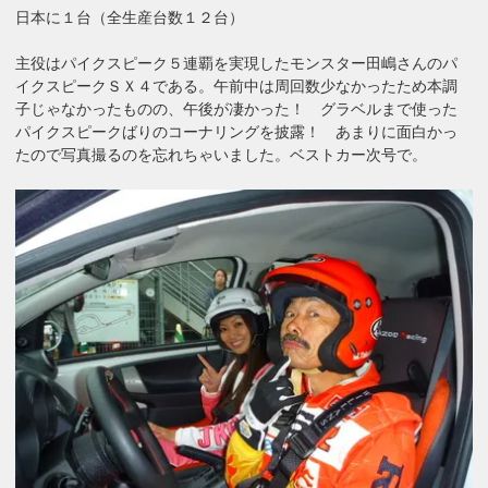
日本に１台（全生産台数１２台）
主役はパイクスピーク５連覇を実現したモンスター田嶋さんのパ
イクスピークＳＸ４である。午前中は周回数少なかったため本調
子じゃなかったものの、午後が凄かった！ グラベルまで使った
パイクスピークばりのコーナリングを披露！ あまりに面白かっ
たので写真撮るのを忘れちゃいました。ベストカー次号で。