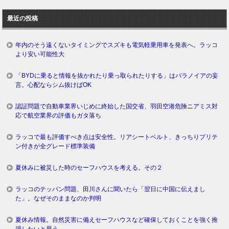
去
ロ
最近の投稿
グ
年内のそう遠くないタイミングでスズキも電気軽乗用車を発表へ。ラッコ
より安い可能性大
「BYDに乗ると情報を抜かれたり乗っ取られたりする」はパラノイアの妄
言。心配ならシム抜けばOK
認証問題で自動車業界いじめに終始した国交省、羽田空港危険ニアミス対
応で航空業界の評価もガタ落ち
ラッコで最も評価すべき点は安全性。リアシートベルト、きっちりプリテ
ン付きが全グレード標準装備
夏休みに被災した時のセーフハウスを考える。その２
ラッコのテッパン問題、田川さんに聞いたら「翌日に中国に伝えまし
た」。なぜそのままなのか判明
夏休み情報。自然災害に備えセーフハウスなど確保しておくことを強く推