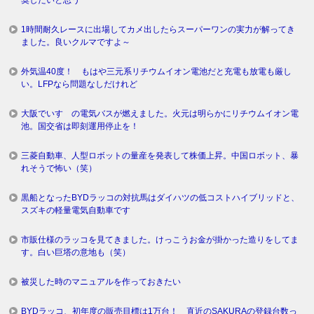
奨したいと思う
1時間耐久レースに出場してカメ出したらスーパーワンの実力が解ってき
ました。良いクルマですよ～
外気温40度！ もはや三元系リチウムイオン電池だと充電も放電も厳し
い。LFPなら問題なしだけれど
大阪でいすゞの電気バスが燃えました。火元は明らかにリチウムイオン電
池。国交省は即刻運用停止を！
三菱自動車、人型ロボットの量産を発表して株価上昇。中国ロボット、暴
れそうで怖い（笑）
黒船となったBYDラッコの対抗馬はダイハツの低コストハイブリッドと、
スズキの軽量電気自動車です
市販仕様のラッコを見てきました。けっこうお金が掛かった造りをしてま
す。白い巨塔の意地も（笑）
被災した時のマニュアルを作っておきたい
BYDラッコ、初年度の販売目標は1万台！ 直近のSAKURAの登録台数っ