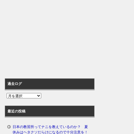
過去ログ
過
去
ロ
最近の投稿
グ
日本の教習所ってナニを教えているのか？ 夏
休みはヘタクソだらけになるので十分注意を！