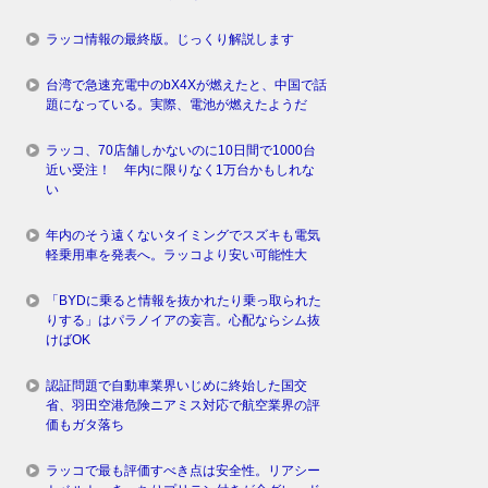
ラッコ情報の最終版。じっくり解説します
台湾で急速充電中のbX4Xが燃えたと、中国で話
題になっている。実際、電池が燃えたようだ
ラッコ、70店舗しかないのに10日間で1000台
近い受注！ 年内に限りなく1万台かもしれな
い
年内のそう遠くないタイミングでスズキも電気
軽乗用車を発表へ。ラッコより安い可能性大
「BYDに乗ると情報を抜かれたり乗っ取られた
りする」はパラノイアの妄言。心配ならシム抜
けばOK
認証問題で自動車業界いじめに終始した国交
省、羽田空港危険ニアミス対応で航空業界の評
価もガタ落ち
ラッコで最も評価すべき点は安全性。リアシー