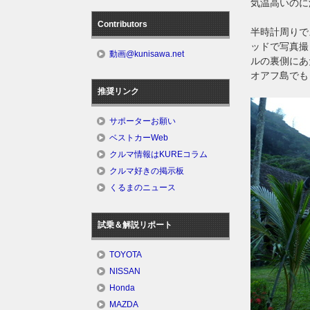
気温高いのに
Contributors
半時計周りで
ッドで写真撮
動画@kunisawa.net
ルの裏側にあ
オアフ島でも
推奨リンク
サポーターお願い
ベストカーWeb
クルマ情報はKUREコラム
クルマ好きの掲示板
くるまのニュース
試乗＆解説リポート
TOYOTA
NISSAN
Honda
MAZDA