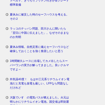
トベルト、きっちりプリテン付きが全グレード
標準装備
夏休みに被災した時のセーフハウスを考える。
その２
ラッコのテッパン問題、田川さんに聞いたら
「翌日に中国に伝えました」。なぜそのままな
のか判明
夏休み情報。自然災害に備えセーフハウスなど
確保しておくことを強く推奨したいと思う
1時間耐久レースに出場してカメ出したらスー
パーワンの実力が解ってきました。良いクルマ
ですよ～
外気温40度！ もはや三元系リチウムイオン電
池だと充電も放電も厳しい。LFPなら問題なし
だけれど
大阪でいすゞの電気バスが燃えました。火元は
明らかにリチウムイオン電池。国交省は即刻運