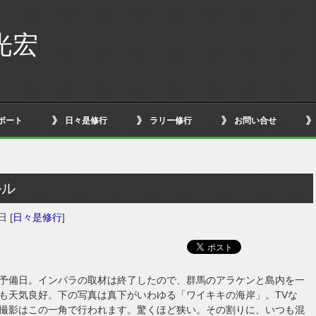
光宏
ボート
日々是修行
ラリー修行
お問い合せ
ルル
6日
[
日々是修行
]
予備日。インパラの取材は終了したので、群馬のアラケンと島内を一
も天気良好。下の写真は真下がいわゆる「ワイキキの海岸」。TVな
撮影はこの一角で行われます。驚くほど狭い。その割りに、いつも混