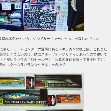
り切れ御免だという。ジジイサーファーにとっちゃ寂しいでしょ
に戻り、ワードセンターの近所にあるメキシカンの晩ご飯。これまた
美味しくて安いのに。隣にスポーツオーソリティがあったので覗いて
さえ安いラパラの半額セール中！ 写真の８個を買って６千円です。
代のマグナムラパラは今や日本じゃ希少品。