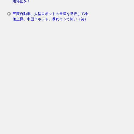
用停止を！
三菱自動車、人型ロボットの量産を発表して株
価上昇。中国ロボット、暴れそうで怖い（笑）