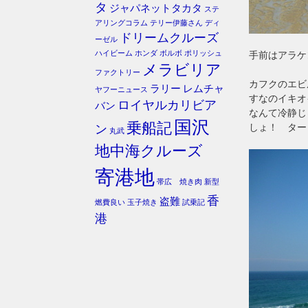
タ
ジャパネットタカタ
ステ
アリングコラム
テリー伊藤さん
ディ
ドリームクルーズ
ーゼル
ハイビーム
ホンダ
ボルボ
ポリッシュ
手前はアラケ
メラビリア
ファクトリー
カフクのエビ
ラリー
レムチャ
ヤフーニュース
すなのイキオ
ロイヤルカリビア
バン
なんて冷静じ
国沢
乗船記
しょ！ ター
ン
丸武
地中海クルーズ
寄港地
帯広 焼き肉
新型
香
盗難
燃費良い
玉子焼き
試乗記
港