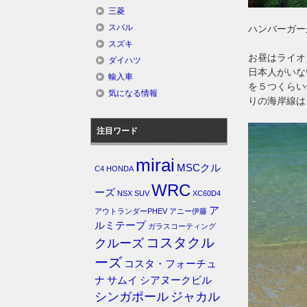
三菱
スバル
ハンバーガー
スズキ
お昼はライオ
ダイハツ
日本人がいな
輸入車
を５つくらい
気になる情報
りの海岸線は
注目ワード
mirai
MSCクル
C4
HONDA
WRC
ーズ
NSX
SUV
XC60D4
ア
アウトランダーPHEV
アニー伊藤
ルミテープ
ガラスコーティング
コスタクル
クルーズ
ーズ
コスタ・フォーチュ
ナ
サムイ
シアヌークビル
シンガポール
ジャカル