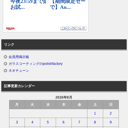
リンク
会員用掲示板
ガラスコーティングのpolishfactory
ネオチューン
記事更新カレンダー
2026年8月
月
火
水
木
金
土
日
1
2
3
4
5
6
7
8
9