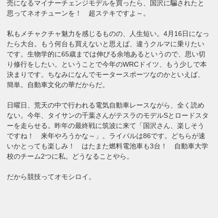
売になるマイナーチェンジモデルを買ったら、国沢に騙されたと
思ってネオチューンを！ 超ステキですよ～。
私もメチャクチャ魅力を感じるものの、人生短い。4月16日になっ
たら大台。もう何台も買えないと思えば、違うクルマに乗りたい
です。生物学的に65歳までは伸びる余地あるというので、思い切
り修行をしたい。ということで今年のWRCドイツ、もう少しで本
決まりです。ちなみになんでモータースポーツなのかといえば、
簡単。自動車文化の華だからだ。
日曜日、荒天の中で行われる電気自動車レースながら、全く読め
ない。今年、タイサンの千葉さんがテスラのモデルSとロードスタ
ーを走らせる。昨年の最終戦に筑波に来て「国沢さん、楽しそう
ですね！ 来年やろうかな～」。ライバルは86です。どちらが速
いかとっても楽しみ！ はたまた燃料電池車も3台！ 自動車大学
校のチーム2つに私。どうなることやら。
だから競技ってオモシロイ。