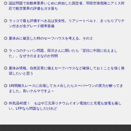
認証問題で自動車業界いじめに終始した国交省、羽田空港危険ニアミス対
応で航空業界の評価もガタ落ち
ラッコで最も評価すべき点は安全性。リアシートベルト、きっちりプリテ
ン付きが全グレード標準装備
夏休みに被災した時のセーフハウスを考える。その２
ラッコのテッパン問題、田川さんに聞いたら「翌日に中国に伝えまし
た」。なぜそのままなのか判明
夏休み情報。自然災害に備えセーフハウスなど確保しておくことを強く推
奨したいと思う
1時間耐久レースに出場してカメ出したらスーパーワンの実力が解ってき
ました。良いクルマですよ～
外気温40度！ もはや三元系リチウムイオン電池だと充電も放電も厳し
い。LFPなら問題なしだけれど