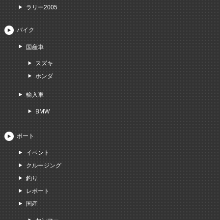
ラリー2005
バイク
国産車
スズキ
ホンダ
輸入車
BMW
ボート
イベント
クルージング
釣り
レポート
国産