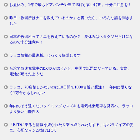
お盆休み、1年で最もドアパンチや当て逃げが多い時期。十分ご注意を！
昨日「教習所はナニを教えているのか」と書いたら、いろんな話を聞きま
した
日本の教習所ってナニを教えているのか？ 夏休みはヘタクソだらけにな
るので十分注意を！
ラッコ情報の最終版。じっくり解説します
台湾で急速充電中のbX4Xが燃えたと、中国で話題になっている。実際、
電池が燃えたようだ
ラッコ、70店舗しかないのに10日間で1000台近い受注！ 年内に限りな
く1万台かもしれない
年内のそう遠くないタイミングでスズキも電気軽乗用車を発表へ。ラッコ
より安い可能性大
「BYDに乗ると情報を抜かれたり乗っ取られたりする」はパラノイアの妄
言。心配ならシム抜けばOK