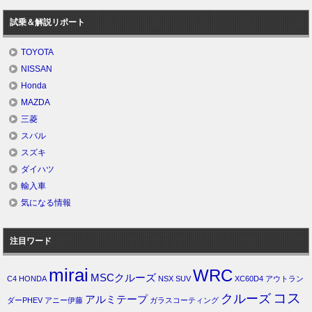
試乗＆解説リポート
TOYOTA
NISSAN
Honda
MAZDA
三菱
スバル
スズキ
ダイハツ
輸入車
気になる情報
注目ワード
mirai
WRC
MSCクルーズ
C4
HONDA
NSX
SUV
XC60D4
アウトラン
コス
クルーズ
アルミテープ
ダーPHEV
アニー伊藤
ガラスコーティング