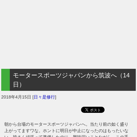
モータースポーツジャパンから筑波へ（14
日）
2018年4月15日
[
日々是修行
]
朝から台場のモータースポーツジャパンへ。当たり前の如く盛り
上がってますワな。ホントに明日が中止になったのはもったいな
い。皆さん頑張って準備したのに。興味深いことながら、この手