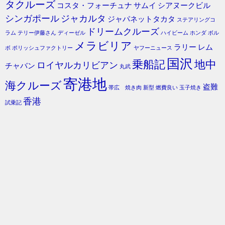
タクルーズ
コスタ・フォーチュナ
サムイ
シアヌークビル
シンガポール
ジャカルタ
ジャパネットタカタ
ステアリングコ
ドリームクルーズ
ラム
テリー伊藤さん
ディーゼル
ハイビーム
ホンダ
ボル
メラビリア
ラリー
レム
ボ
ポリッシュファクトリー
ヤフーニュース
国沢
乗船記
地中
ロイヤルカリビアン
チャバン
丸武
寄港地
海クルーズ
盗難
帯広 焼き肉
新型
燃費良い
玉子焼き
香港
試乗記