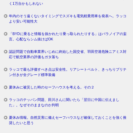
く1万台かもしれない
年内のそう遠くないタイミングでスズキも電気軽乗用車を発表へ。ラッコ
より安い可能性大
「BYDに乗ると情報を抜かれたり乗っ取られたりする」はパラノイアの妄
言。心配ならシム抜けばOK
認証問題で自動車業界いじめに終始した国交省、羽田空港危険ニアミス対
応で航空業界の評価もガタ落ち
ラッコで最も評価すべき点は安全性。リアシートベルト、きっちりプリテ
ン付きが全グレード標準装備
夏休みに被災した時のセーフハウスを考える。その２
ラッコのテッパン問題、田川さんに聞いたら「翌日に中国に伝えまし
た」。なぜそのままなのか判明
夏休み情報。自然災害に備えセーフハウスなど確保しておくことを強く推
奨したいと思う