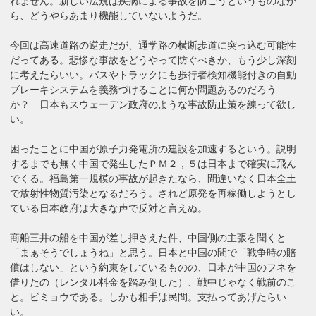
れません。新しい法規は疾病による事故を防ごうというものなが
ら、どうやらあまり機能していないようだ。
今回は高速道路の逆走だが、通学路の横断歩道に突っ込む可能性
だってある。悲惨な事故をどうやって防ぐべきか、もう少し深刻
に考えたらいい。バスやトラックにも歩行者検知機能付きの自動
ブレーキシステムを義務づけることに何か問題あるのだろう
か？ 日本もスウェーデン政府のような事故防止策を練って欲し
い。
困ったことに中国が原子力発電所の建設を加速するという。説明
するまでも無く中国で発生したＰＭ２，５は日本まで確実に飛ん
でくる。福島第一規模の事故が起きたなら、間違いなく日本全土
で放射性物質汚染となるだろう。されど原発を再稼働しようとし
ている日本政府は大きな声で反対と言えぬ。
商船三井の船を中国が差し押さえた件、中国側の主張を聞くと
「まぁそうでしょうね」と思う。日本と中国の間で「戦争時の賠
償はしない」という約束をしているものの、日本が中国のフネを
借りたの（レンタル料金を踏み倒した）、戦中じゃなく戦前のこ
と。ビミョウである。しかも相手は民間。支払ってあげたらい
い。