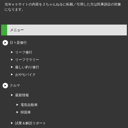
当Ｗｅｂサイトの内容を２ちゃんねるに転載／引用した方は民事訴訟の対象
になります。
メニュー
日々是修行
リーフ修行
リーフでラリー
厳しい釣り修行
おやぢバイク
クルマ
最新情報
電気自動車
韓国車
試乗＆解説リポート