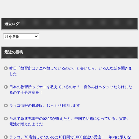
過去ログ
過
去
ロ
最近の投稿
グ
昨日「教習所はナニを教えているのか」と書いたら、いろんな話を聞きま
した
日本の教習所ってナニを教えているのか？ 夏休みはヘタクソだらけにな
るので十分注意を！
ラッコ情報の最終版。じっくり解説します
台湾で急速充電中のbX4Xが燃えたと、中国で話題になっている。実際、
電池が燃えたようだ
ラッコ、70店舗しかないのに10日間で1000台近い受注！ 年内に限りな