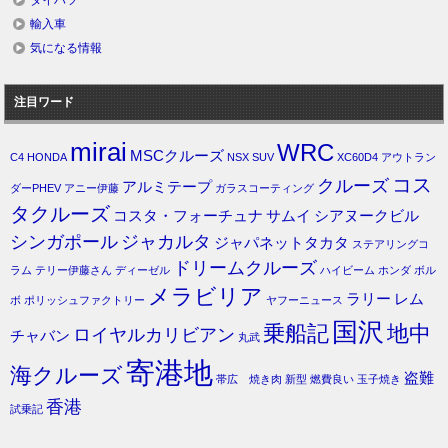
輸入車
気になる情報
注目ワード
mirai
WRC
MSCクルーズ
C4
HONDA
NSX
SUV
XC60D4
アウトラン
コス
クルーズ
アルミテープ
ダーPHEV
アニー伊藤
ガラスコーティング
タクルーズ
コスタ・フォーチュナ
サムイ
シアヌークビル
シンガポール
ジャカルタ
ジャパネットタカタ
ステアリングコ
ドリームクルーズ
ラム
テリー伊藤さん
ディーゼル
ハイビーム
ホンダ
ボル
メラビリア
ラリー
レム
ボ
ポリッシュファクトリー
ヤフーニュース
国沢
乗船記
地中
ロイヤルカリビアン
チャバン
丸武
寄港地
海クルーズ
盗難
帯広 焼き肉
新型
燃費良い
玉子焼き
香港
試乗記