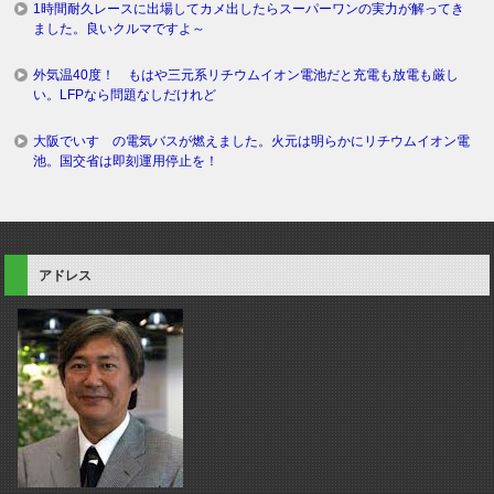
1時間耐久レースに出場してカメ出したらスーパーワンの実力が解ってき
ました。良いクルマですよ～
外気温40度！ もはや三元系リチウムイオン電池だと充電も放電も厳し
い。LFPなら問題なしだけれど
大阪でいすゞの電気バスが燃えました。火元は明らかにリチウムイオン電
池。国交省は即刻運用停止を！
アドレス