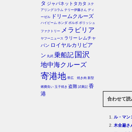
タ
ジャパネットタカタ
ステ
アリングコラム
テリー伊藤さん
ディ
ドリームクルーズ
ーゼル
ハイビーム
ホンダ
ボルボ
ポリッシュ
メラビリア
ファクトリー
ラリー
レムチャ
ヤフーニュース
ロイヤルカリビア
バン
国沢
乗船記
ン
丸武
地中海クルーズ
寄港地
帯広 焼き肉
新型
香
盗難
燃費良い
玉子焼き
試乗記
港
合わせて読
ル・マン
木全巌さ