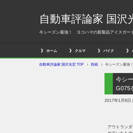
自動車評論家 国沢
今シーズン最強！ ヨコハマの新製品アイスガード
ホーム
クルマ
バイク
自動車評論家 国沢光宏 TOP
投稿
今シーズン最強！
今シ
G07
2017年1月8日
アウトランダ
めていたもの