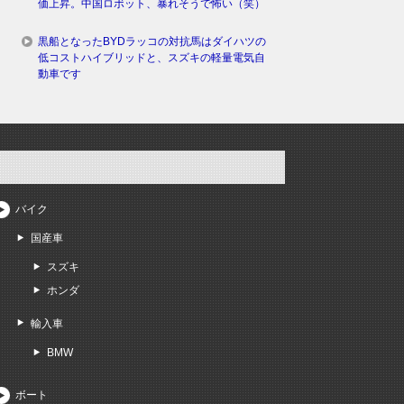
価上昇。中国ロボット、暴れそうで怖い（笑）
黒船となったBYDラッコの対抗馬はダイハツの
低コストハイブリッドと、スズキの軽量電気自
動車です
バイク
国産車
スズキ
ホンダ
輸入車
BMW
ボート