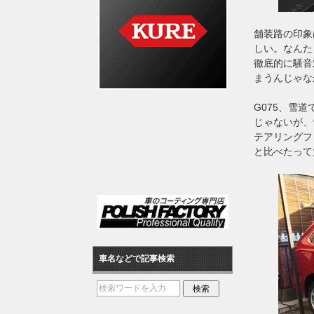
舗装路の印象
しい。なんた
徹底的に騒音
まうんじゃな
G075、雪
じゃないが、
テアリングフ
と比べたって
車名などで記事検索