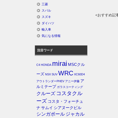
三菱
スバル
<おすすめ記
スズキ
ダイハツ
輸入車
気になる情報
注目ワード
mirai
MSCクル
C4
HONDA
WRC
ーズ
NSX
SUV
XC60D4
ア
アウトランダーPHEV
アニー伊藤
ルミテープ
ガラスコーティング
コスタクル
クルーズ
ーズ
コスタ・フォーチュ
ナ
サムイ
シアヌークビル
シンガポール
ジャカル