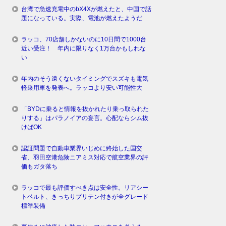
台湾で急速充電中のbX4Xが燃えたと、中国で話
題になっている。実際、電池が燃えたようだ
ラッコ、70店舗しかないのに10日間で1000台
近い受注！ 年内に限りなく1万台かもしれな
い
年内のそう遠くないタイミングでスズキも電気
軽乗用車を発表へ。ラッコより安い可能性大
「BYDに乗ると情報を抜かれたり乗っ取られた
りする」はパラノイアの妄言。心配ならシム抜
けばOK
認証問題で自動車業界いじめに終始した国交
省、羽田空港危険ニアミス対応で航空業界の評
価もガタ落ち
ラッコで最も評価すべき点は安全性。リアシー
トベルト、きっちりプリテン付きが全グレード
標準装備