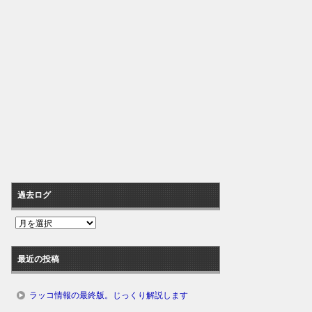
過去ログ
過
去
ロ
最近の投稿
グ
ラッコ情報の最終版。じっくり解説します