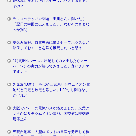
夏休みに被災した時のセーフハウスを考える。
その２
ラッコのテッパン問題、田川さんに聞いたら
「翌日に中国に伝えました」。なぜそのままな
のか判明
夏休み情報。自然災害に備えセーフハウスなど
確保しておくことを強く推奨したいと思う
1時間耐久レースに出場してカメ出したらスー
パーワンの実力が解ってきました。良いクルマ
ですよ～
外気温40度！ もはや三元系リチウムイオン電
池だと充電も放電も厳しい。LFPなら問題なし
だけれど
大阪でいすゞの電気バスが燃えました。火元は
明らかにリチウムイオン電池。国交省は即刻運
用停止を！
三菱自動車、人型ロボットの量産を発表して株