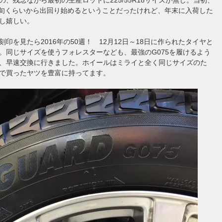
月中旬くらいから出回り始めるということだったけれど、年末に入荷した
し嬉しい。
印を見たら2016年の50週！ 12月12日～18日に作られたタイヤと
。同じサイズを使うフォレスターなども、最強のG075を履けるよう
、早速交換に行きました。ホイールはミライと全く同じサイズのた
で買ったヤツを豊富に持ってます。