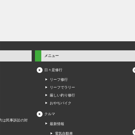
メニュー
日々是修行
リーフ修行
リーフでラリー
厳しい釣り修行
おやぢバイク
クルマ
方は民事訴訟の対
最新情報
電気自動車