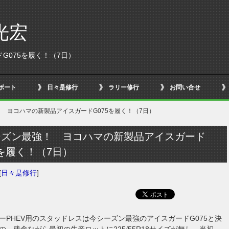
光宏
G075を履く！（7日）
ボート
日々是修行
ラリー修行
お問い合せ
 ヨコハマの新製品アイスガードG075を履く！（7日）
ーズン最強！ ヨコハマの新製品アイスガード
5を履く！（7日）
[
日々是修行
]
ーPHEV用のスタッドレスは今シーズン最強のアイスガードG075と決
の、残念ながら最初の生産ロットに225/55R18サイズが無し。当初、