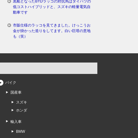
黒船となったBYDラッコの対抗馬はダイハツの
低コストハイブリッドと、スズキの軽量電気自
動車です
市販仕様のラッコを見てきました。けっこうお
金が掛かった造りをしてます。白い巨塔の意地
も（笑）
バイク
国産車
スズキ
ホンダ
輸入車
BMW