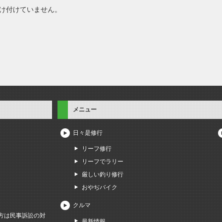
け付けていません。
メニュー
日々是修行
リーフ修行
リーフでラリー
厳しい釣り修行
おやぢバイク
クルマ
方は民事訴訟の対
最新情報