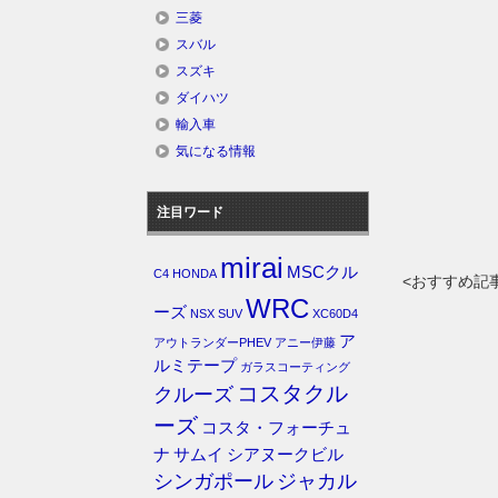
三菱
スバル
スズキ
ダイハツ
輸入車
気になる情報
注目ワード
mirai
MSCクル
C4
HONDA
<おすすめ記
WRC
ーズ
NSX
SUV
XC60D4
ア
アウトランダーPHEV
アニー伊藤
ルミテープ
ガラスコーティング
コスタクル
クルーズ
ーズ
コスタ・フォーチュ
ナ
サムイ
シアヌークビル
シンガポール
ジャカル