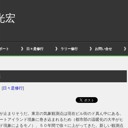
光宏
ボート
日々是修行
ラリー修行
お問い合せ
梅
日
[
日々是修行
]
が止まりそうだ。東京の気象観測点は現在ビル街のド真ん中にある。
ートアイランド現象に巻き込まれるため（都市部の温暖化の大半がヒ
ド現象によるモノ）、５０年間で徐々に上がってきた。新しい観測点