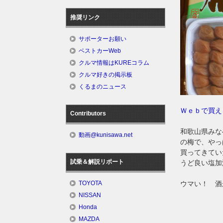
推奨リンク
サポーターお願い
ベストカーWeb
クルマ情報はKUREコラム
クルマ好きの掲示板
くるまのニュース
Ｗｅｂで買え
Contributors
和歌山県みな
動画@kunisawa.net
の梅で、やっ
買ってきてい
試乗＆解説リポート
うど良い塩加
ウマい！ 酒
TOYOTA
NISSAN
Honda
MAZDA