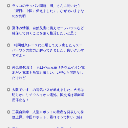
ラッコのテッパン問題、田川さんに聞いたら
「翌日に中国に伝えました」。なぜそのままな
のか判明
夏休み情報。自然災害に備えセーフハウスなど
確保しておくことを強く推奨したいと思う
1時間耐久レースに出場してカメ出したらスー
パーワンの実力が解ってきました。良いクルマ
ですよ～
外気温40度！ もはや三元系リチウムイオン電
池だと充電も放電も厳しい。LFPなら問題なし
だけれど
大阪でいすゞの電気バスが燃えました。火元は
明らかにリチウムイオン電池。国交省は即刻運
用停止を！
三菱自動車、人型ロボットの量産を発表して株
価上昇。中国ロボット、暴れそうで怖い（笑）