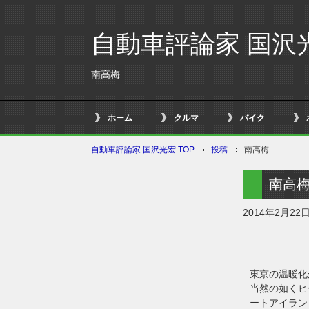
自動車評論家 国沢
南高梅
ホーム
クルマ
バイク
自動車評論家 国沢光宏 TOP
投稿
南高梅
南高
2014年2月22
東京の温暖化
当然の如くヒ
ートアイラン