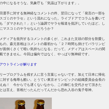
の中になるそうな。気象庁も「気温は下がります」。
田選手に対する無神経なコメントの件、翌日になって「発言の一部を
スゴミのヤラセ」という流れになった。ライブドアでコラムを書いて
も「ダマされた！」という論調でヤラセ報道を批評していたほど。し
にマスコミのヤラセなんだろうか？
メディアを批判するコメントの多くが、これまた文頭の部分を割愛し
もの。森元首相はコメントの最初から「２７時間も掛けて
パラリンピ
が面倒くさくて暗い気持ちになる」だって。メディアはスペースの関
載できません。今回は偏向ではなく、やっぱり無神経です。
アウトラインが解ります
リープログラムを残す人に言う言葉じゃないです。加えて日本に帰化
に対する侮辱も酷い。とうてい東京オリンピックの組織委員会会長の
えぬ！ 今からでも遅くないなから、この御仁を交代させて頂きた
とは言え、首相だったんだってんだから恐れ入谷の鬼子母神。