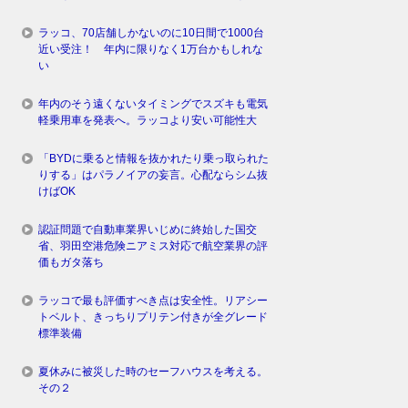
ラッコ、70店舗しかないのに10日間で1000台
近い受注！ 年内に限りなく1万台かもしれな
い
年内のそう遠くないタイミングでスズキも電気
軽乗用車を発表へ。ラッコより安い可能性大
「BYDに乗ると情報を抜かれたり乗っ取られた
りする」はパラノイアの妄言。心配ならシム抜
けばOK
認証問題で自動車業界いじめに終始した国交
省、羽田空港危険ニアミス対応で航空業界の評
価もガタ落ち
ラッコで最も評価すべき点は安全性。リアシー
トベルト、きっちりプリテン付きが全グレード
標準装備
夏休みに被災した時のセーフハウスを考える。
その２