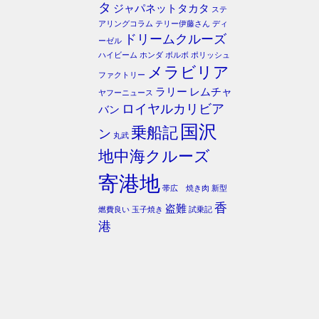
タ
ジャパネットタカタ
ステ
アリングコラム
テリー伊藤さん
ディ
ドリームクルーズ
ーゼル
ハイビーム
ホンダ
ボルボ
ポリッシュ
メラビリア
ファクトリー
ラリー
レムチャ
ヤフーニュース
ロイヤルカリビア
バン
国沢
乗船記
ン
丸武
地中海クルーズ
寄港地
帯広 焼き肉
新型
香
盗難
燃費良い
玉子焼き
試乗記
港