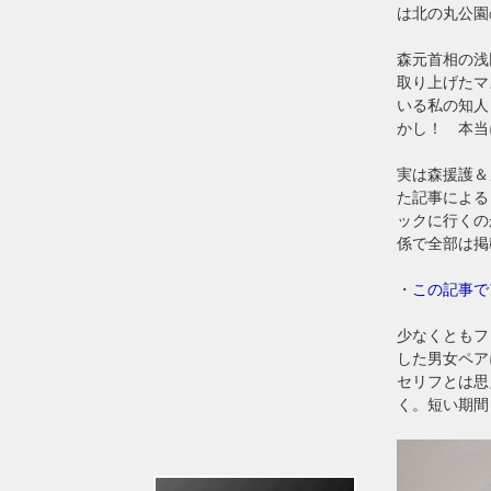
は北の丸公園
森元首相の浅
取り上げたマ
いる私の知人
かし！ 本当
実は森援護＆
た記事による
ックに行くの
係で全部は掲
・
この記事で
少なくともフ
した男女ペア
セリフとは思
く。短い期間