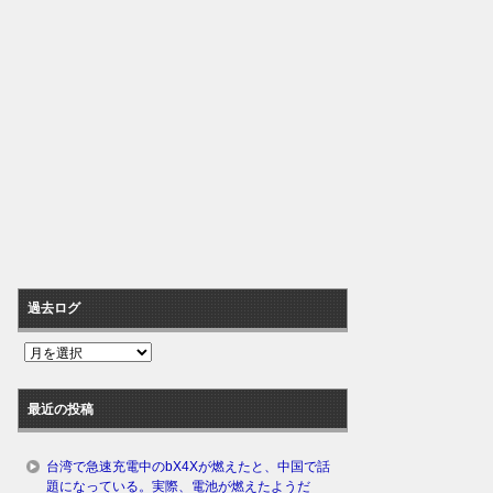
過去ログ
過
去
ロ
最近の投稿
グ
台湾で急速充電中のbX4Xが燃えたと、中国で話
題になっている。実際、電池が燃えたようだ