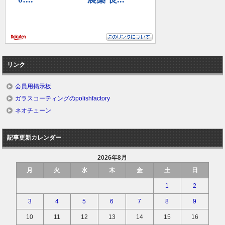
リンク
会員用掲示板
ガラスコーティングのpolishfactory
ネオチューン
記事更新カレンダー
2026年8月
月
火
水
木
金
土
日
1
2
3
4
5
6
7
8
9
10
11
12
13
14
15
16