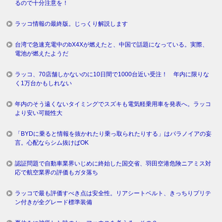
るので十分注意を！
ラッコ情報の最終版。じっくり解説します
台湾で急速充電中のbX4Xが燃えたと、中国で話題になっている。実際、
電池が燃えたようだ
ラッコ、70店舗しかないのに10日間で1000台近い受注！ 年内に限りな
く1万台かもしれない
年内のそう遠くないタイミングでスズキも電気軽乗用車を発表へ。ラッコ
より安い可能性大
「BYDに乗ると情報を抜かれたり乗っ取られたりする」はパラノイアの妄
言。心配ならシム抜けばOK
認証問題で自動車業界いじめに終始した国交省、羽田空港危険ニアミス対
応で航空業界の評価もガタ落ち
ラッコで最も評価すべき点は安全性。リアシートベルト、きっちりプリテ
ン付きが全グレード標準装備