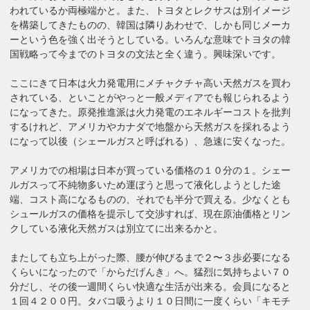
われているか両極端かと。また、トヨタとレクサスは別イメージ
を構築してきたものの、韓国は隣りあわせで、しかも同じメーカ
ーという色を強く出そうとしている。いろんな意味でトヨタの韓
国戦略って今までのトヨタの文法と全く違う。興味深いです。
ここにきて日本は火力発電用にメチャクチャ高い天然ガスを買わ
されている、といことがやっと一般メディアでも報じられるよう
になってきた。原発推進派は火力発電のエネルギーコストを批判
するけれど、アメリカやカナダで地盤から天然ガスを採れるよう
になって以後（シェールガスと呼ばれる）、急速に安くなった。
アメリカでの相場は日本が買っている価格の１０分の１。シェー
ルガスって不純物多いため運ぼうと思って液化しようとした途
端、コスト高になるものの、それでも半分で買える。少なくとも
シュールガスの価格を提示して交渉すれば、現在原油価格とリン
クしている液化天然ガスは別立てに出来るかと。
またしても立ち上がった際、腰が伸びるまで２〜３歩必要になる
くらいになったので「からだげんき」へ。猛烈に気持ちよい７０
分だし、その後一週間くらい快適な生活が出来る。会員になると
１回４２００円。タバコ吸うより１０日間に一度くらい「キモチ