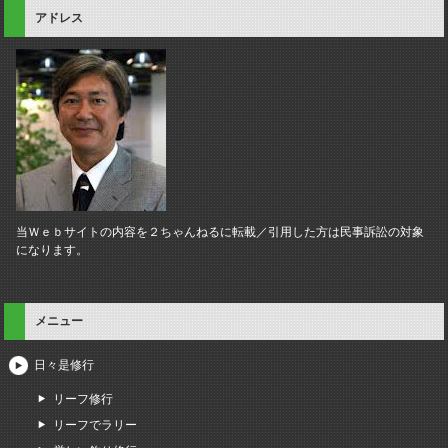
アドレス
当Ｗｅｂサイトの内容を２ちゃんねるに転載／引用した方は民事訴訟の対象
になります。
メニュー
日々是修行
リーフ修行
リーフでラリー