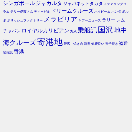
シンガポール
ジャカルタ
ジャパネットタカタ
ステアリングコ
ドリームクルーズ
ラム
テリー伊藤さん
ディーゼル
ハイビーム
ホンダ
ボル
メラビリア
ラリー
レム
ボ
ポリッシュファクトリー
ヤフーニュース
国沢
乗船記
地中
ロイヤルカリビアン
チャバン
丸武
寄港地
海クルーズ
盗難
帯広 焼き肉
新型
燃費良い
玉子焼き
香港
試乗記