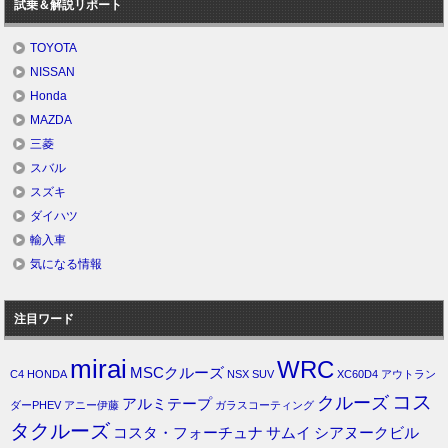
試乗＆解説リポート
TOYOTA
NISSAN
Honda
MAZDA
三菱
スバル
スズキ
ダイハツ
輸入車
気になる情報
注目ワード
mirai
WRC
MSCクルーズ
C4
HONDA
NSX
SUV
XC60D4
アウトラン
コス
クルーズ
アルミテープ
ダーPHEV
アニー伊藤
ガラスコーティング
タクルーズ
コスタ・フォーチュナ
サムイ
シアヌークビル