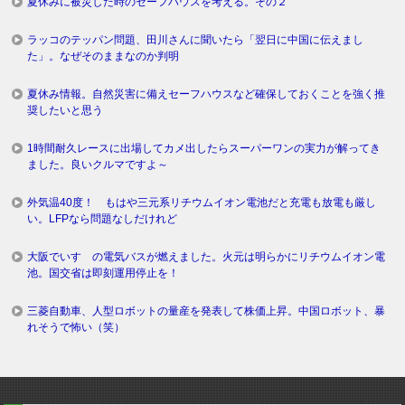
夏休みに被災した時のセーフハウスを考える。その２
ラッコのテッパン問題、田川さんに聞いたら「翌日に中国に伝えまし
た」。なぜそのままなのか判明
夏休み情報。自然災害に備えセーフハウスなど確保しておくことを強く推
奨したいと思う
1時間耐久レースに出場してカメ出したらスーパーワンの実力が解ってき
ました。良いクルマですよ～
外気温40度！ もはや三元系リチウムイオン電池だと充電も放電も厳し
い。LFPなら問題なしだけれど
大阪でいすゞの電気バスが燃えました。火元は明らかにリチウムイオン電
池。国交省は即刻運用停止を！
三菱自動車、人型ロボットの量産を発表して株価上昇。中国ロボット、暴
れそうで怖い（笑）