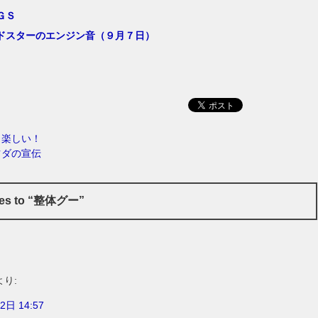
ＧＳ
ドスターのエンジン音（９月７日）
ら楽しい！
ツダの宣伝
ses to “整体グー”
より:
2日 14:57