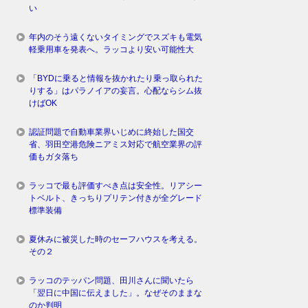
い
年内のそう遠くないタイミングでスズキも電気
軽乗用車を発表へ。ラッコより安い可能性大
「BYDに乗ると情報を抜かれたり乗っ取られた
りする」はパラノイアの妄言。心配ならシム抜
けばOK
認証問題で自動車業界いじめに終始した国交
省、羽田空港危険ニアミス対応で航空業界の評
価もガタ落ち
ラッコで最も評価すべき点は安全性。リアシー
トベルト、きっちりプリテン付きが全グレード
標準装備
夏休みに被災した時のセーフハウスを考える。
その２
ラッコのテッパン問題、田川さんに聞いたら
「翌日に中国に伝えました」。なぜそのままな
のか判明