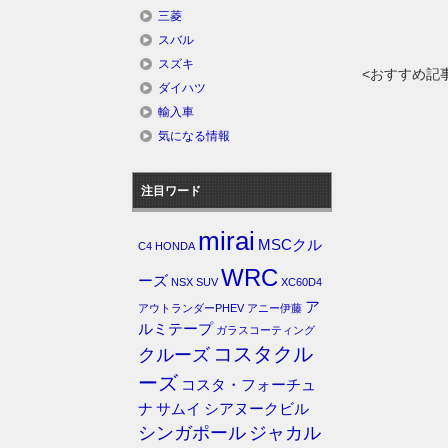
三菱
スバル
スズキ
<おすすめ記
ダイハツ
輸入車
気になる情報
注目ワード
mirai
MSCクル
C4
HONDA
WRC
ーズ
NSX
SUV
XC60D4
ア
アウトランダーPHEV
アニー伊藤
ルミテープ
ガラスコーティング
コスタクル
クルーズ
ーズ
コスタ・フォーチュ
ナ
サムイ
シアヌークビル
シンガポール
ジャカル