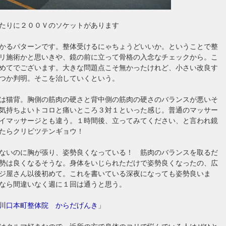
たりに２００Ｖのソケットがあります
かるパターンです。整体受けるにゃちょうどいいか。ということで整
リ施術かと思いきや、鏡の前に立って骨格の入念なチェックから。こ
めてでございます。大きな問題点こそ無かったけれど、小さい改良す
つか判明。そこを治していくという。
は猫背。胸側の筋肉の硬さと背中側の筋肉の硬さのバランスが悪いそ
気持ちよいトコロと痛いところ３対１といった感じ。普通のマッサー
イマッサージとも違う。１時間後、立ってみてください、と言われ鏡
たらクリビツテンギョウ！
ないのに胸が張り、姿勢良くなっている！ 筋肉のバランスを取るだ
勢は良くなるそうな。身体をいじられただけで姿勢良くなったの、広
ジ屋さん以後初めて。これを書いている深夜になっても姿勢良いま
なら間違いなく週に１回は通うと思う。
川口本町整体院 からだげんき
」