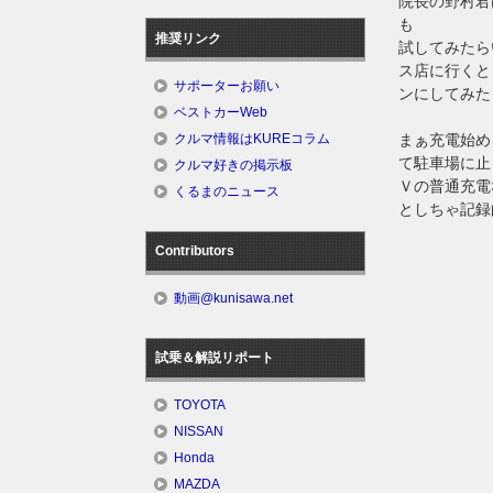
院長の野村君
も
推奨リンク
試してみたら
ス店に行くと
サポーターお願い
ンにしてみた
ベストカーWeb
クルマ情報はKUREコラム
まぁ充電始め
て駐車場に止
クルマ好きの掲示板
Ｖの普通充電
くるまのニュース
としちゃ記録
Contributors
動画@kunisawa.net
試乗＆解説リポート
TOYOTA
NISSAN
Honda
MAZDA