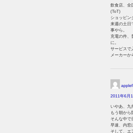
飲食店、全
(ToT)
ショッピン
来週の土日
事やら。
充電の件、
に。
サービスで
メーカーか
applef
2011年6月1
いやあ、九
もう朝から
そんな中で
早速、内窓
そして、エ