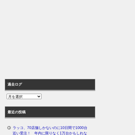
過去ログ
過
去
ロ
最近の投稿
グ
ラッコ、70店舗しかないのに10日間で1000台
近い受注！ 年内に限りなく1万台かもしれな