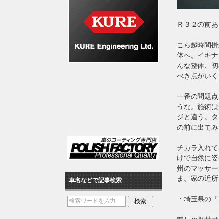
Ｒ３２の前あ
こら超時間掛
体へ。イキナ
んな整体、初
べき点がいく
一番の問題点
うな。施術は
ジと違う。タ
の前に出てみ
チカラ入れて
けで自然に姿
州のマッサー
ま。家の近所
車名などで記事検索
・埼玉県の「