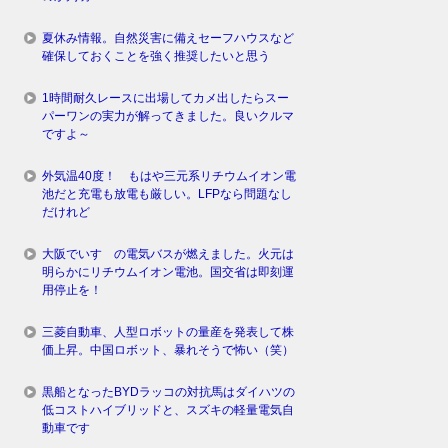
夏休み情報。自然災害に備えセーフハウスなど
確保しておくことを強く推奨したいと思う
1時間耐久レースに出場してカメ出したらスー
パーワンの実力が解ってきました。良いクルマ
ですよ～
外気温40度！ もはや三元系リチウムイオン電
池だと充電も放電も厳しい。LFPなら問題なし
だけれど
大阪でいすゞの電気バスが燃えました。火元は
明らかにリチウムイオン電池。国交省は即刻運
用停止を！
三菱自動車、人型ロボットの量産を発表して株
価上昇。中国ロボット、暴れそうで怖い（笑）
黒船となったBYDラッコの対抗馬はダイハツの
低コストハイブリッドと、スズキの軽量電気自
動車です