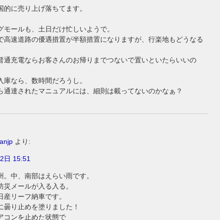
国的に売り上げ落ちてます。
グモールも、土日だけ忙しいようで。
で高速道路の優遇措置が半額措置になりますが、行楽地もどうなる
普通充電ならお客さんのお帰りまでつないで置いといたらいいの
入庫なら、数時間だろうし。
ら通達されたマニュアルには、細則は載ってないのかなぁ？
anjp
より:
2日 15:51
州。中、南部はえらい雨です。
防災メールが入る入る。
日産リーフ納車です。
に曇り止めを塗りました！
アコンを止めた状態で