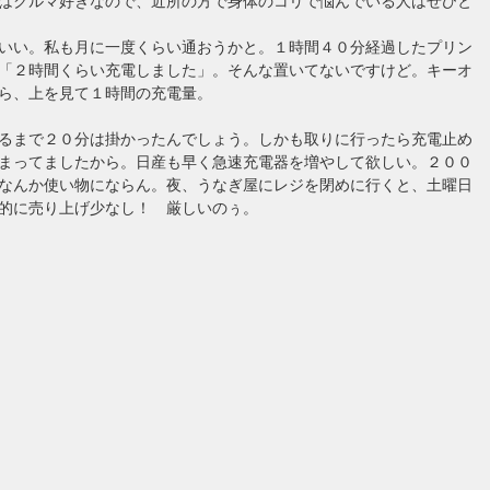
はクルマ好きなので、近所の方で身体のコリで悩んでいる人はぜひと
いい。私も月に一度くらい通おうかと。１時間４０分経過したプリン
「２時間くらい充電しました」。そんな置いてないですけど。キーオ
ら、上を見て１時間の充電量。
るまで２０分は掛かったんでしょう。しかも取りに行ったら充電止め
まってましたから。日産も早く急速充電器を増やして欲しい。２００
なんか使い物にならん。夜、うなぎ屋にレジを閉めに行くと、土曜日
的に売り上げ少なし！ 厳しいのぅ。