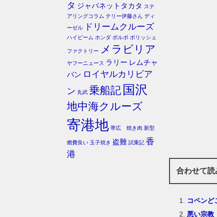
タ
ジャパネットタカタ
ステ
アリングコラム
テリー伊藤さん
ディ
ドリームクルーズ
ーゼル
ハイビーム
ホンダ
ボルボ
ポリッシュ
メラビリア
ファクトリー
ラリー
レムチャ
ヤフーニュース
ロイヤルカリビア
バン
国沢
乗船記
ン
丸武
地中海クルーズ
寄港地
帯広 焼き肉
新型
香
盗難
燃費良い
玉子焼き
試乗記
港
合わせて読
コペンど
悪い宗教