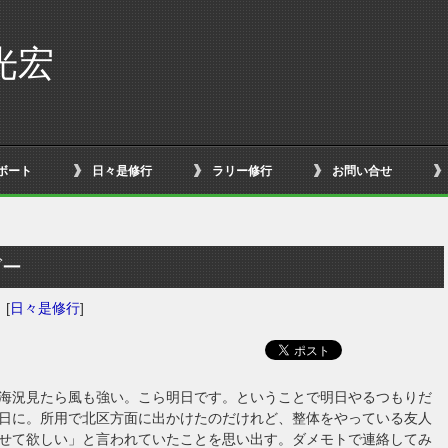
光宏
ボート
日々是修行
ラリー修行
お問い合せ
グー
日
[
日々是修行
]
海況見たら風も強い。こら明日です。ということで明日やるつもりだ
日に。所用で北区方面に出かけたのだけれど、整体をやっている友人
せて欲しい」と言われていたことを思い出す。ダメモトで連絡してみ