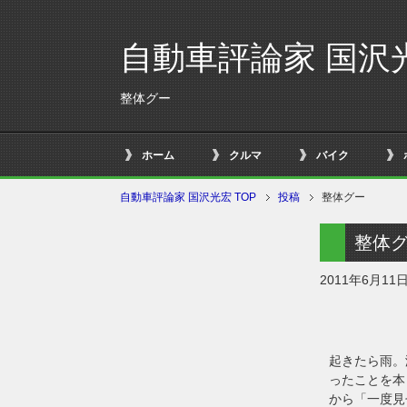
自動車評論家 国沢
整体グー
ホーム
クルマ
バイク
自動車評論家 国沢光宏 TOP
投稿
整体グー
整体
2011年6月11
起きたら雨。
ったことを本
から「一度見