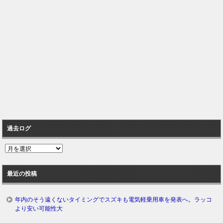
過去ログ
過
去
ロ
最近の投稿
グ
年内のそう遠くないタイミングでスズキも電気軽乗用車を発表へ。ラッコ
より安い可能性大