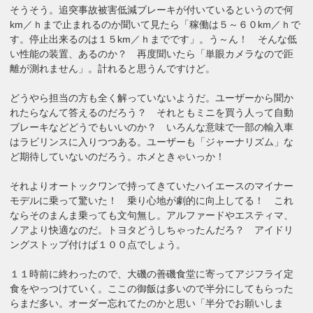
そうそう。追突事故被害低減ブレーキが付いているというので何
km／ｈまで止まれるのか聞いて見たら「稼働は５～６０km／ｈで
す。停止出来るのは１５km／ｈまでです」。う～ん！ そんな低
い性能の装置、あるのか？ 再度聞いたら「単眼カメラなので距
離が測れません」。計れると思うんですけど。
どうやら担当の方も全く解っていないようだ。ユーザーから聞か
れたらなんて答えるのだろう？ それともミニを買う人って自動
ブレーキなどどうでもいいのか？ いろんな意味で一部の輸入車
はラビリンスに入りつつある。ユーザーも「ジャーナリズム」な
ど期待していないのだろう。ホメときゃいっか！
それよりオートックワンで持ってきていたハイエースのマイナー
モデルに乗って驚いた！ 乗り心地が劇的に向上してる！ これ
ならそのまんま乗っても文句無し。アルファードやエスティマ、
ノアより快適なのだ。トヨタどうしちゃったんだろ？ アイドリ
ングストップ付けば１００点でしょう。
１１時前に終わったので、大磯の善磯食堂に寄ってアジフライ定
食をやっつけていく。ここの御飯は多いので半分にしてもらった
らまだ多い。オーダー忘れてたのかと思い「半分でお願いしま