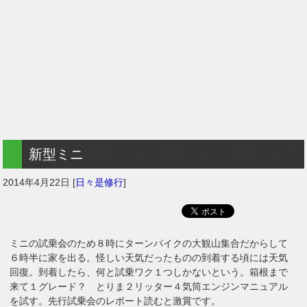
新型ミニ
2014年4月22日
[
日々是修行
]
ミニの試乗会のため８時にターンパイクの大観山集合だからして
６時半に家を出る。怪しい天気だったものの到着する頃には天気
回復。到着したら、何と試乗ワク１つしかないという。箱根まで
来て１グレード？ とりま２リッター４気筒エンジンマニュアル
を試す。先行試乗会のレポート読むと激賞です。