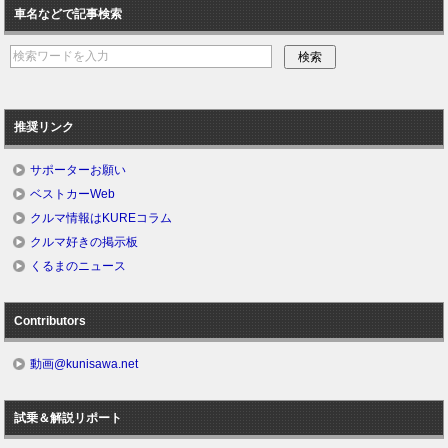
車名などで記事検索
推奨リンク
サポーターお願い
ベストカーWeb
クルマ情報はKUREコラム
クルマ好きの掲示板
くるまのニュース
Contributors
動画@kunisawa.net
試乗＆解説リポート