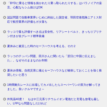
「BYDに乗ると情報を抜かれたり乗っ取られたりする」はパラノイアの妄
言。心配ならシム抜けばOK
認証問題で自動車業界いじめに終始した国交省、羽田空港危険ニアミス対
応で航空業界の評価もガタ落ち
ラッコで最も評価すべき点は安全性。リアシートベルト、きっちりプリテ
ン付きが全グレード標準装備
夏休みに被災した時のセーフハウスを考える。その２
ラッコのテッパン問題、田川さんに聞いたら「翌日に中国に伝えまし
た」。なぜそのままなのか判明
夏休み情報。自然災害に備えセーフハウスなど確保しておくことを強く推
奨したいと思う
1時間耐久レースに出場してカメ出したらスーパーワンの実力が解ってき
ました。良いクルマですよ～
外気温40度！ もはや三元系リチウムイオン電池だと充電も放電も厳し
い。LFPなら問題なしだけれど