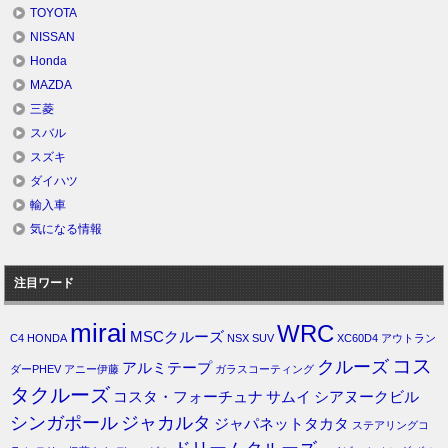
TOYOTA
NISSAN
Honda
MAZDA
三菱
スバル
スズキ
ダイハツ
輸入車
気になる情報
注目ワード
mirai
WRC
MSCクルーズ
C4
HONDA
NSX
SUV
XC60D4
アウトラン
コス
クルーズ
アルミテープ
ダーPHEV
アニー伊藤
ガラスコーティング
タクルーズ
コスタ・フォーチュナ
サムイ
シアヌークビル
シンガポール
ジャカルタ
ジャパネットタカタ
ステアリングコ