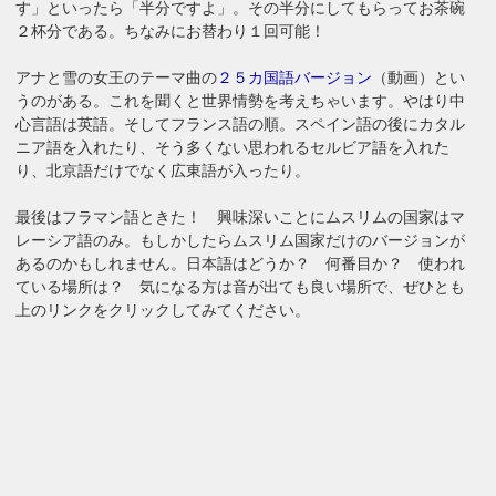
す」といったら「半分ですよ」。その半分にしてもらってお茶碗
２杯分である。ちなみにお替わり１回可能！
アナと雪の女王のテーマ曲の
２５カ国語バージョン
（動画）とい
うのがある。これを聞くと世界情勢を考えちゃいます。やはり中
心言語は英語。そしてフランス語の順。スペイン語の後にカタル
ニア語を入れたり、そう多くない思われるセルビア語を入れた
り、北京語だけでなく広東語が入ったり。
最後はフラマン語ときた！ 興味深いことにムスリムの国家はマ
レーシア語のみ。もしかしたらムスリム国家だけのバージョンが
あるのかもしれません。日本語はどうか？ 何番目か？ 使われ
ている場所は？ 気になる方は音が出ても良い場所で、ぜひとも
上のリンクをクリックしてみてください。