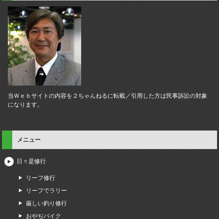
当Ｗｅｂサイトの内容を２ちゃんねるに転載／引用した方は民事訴訟の対象
になります。
メニュー
日々是修行
リーフ修行
リーフでラリー
厳しい釣り修行
おやぢバイク