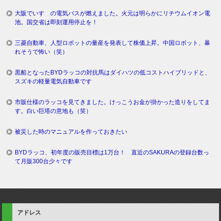
大阪でいすゞの電気バスが燃えました。火元は明らかにリチウムイオン電
池。国交省は即刻運用停止を！
三菱自動車、人型ロボットの量産を発表して株価上昇。中国ロボット、暴
れそうで怖い（笑）
黒船となったBYDラッコの対抗馬はダイハツの低コストハイブリッドと、
スズキの軽量電気自動車です
市販仕様のラッコを見てきました。けっこうお金が掛かった造りをしてま
す。白い巨塔の意地も（笑）
被災した時のマニュアルを作っておきたい
BYDラッコ、初年度の販売目標は1万台！ 直近のSAKURAの登録台数っ
て月販300台少々です
アドレス