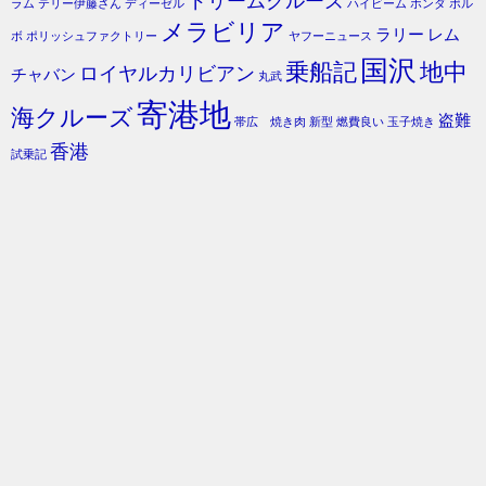
ドリームクルーズ
ラム
テリー伊藤さん
ディーゼル
ハイビーム
ホンダ
ボル
メラビリア
ラリー
レム
ボ
ポリッシュファクトリー
ヤフーニュース
国沢
乗船記
地中
ロイヤルカリビアン
チャバン
丸武
寄港地
海クルーズ
盗難
帯広 焼き肉
新型
燃費良い
玉子焼き
香港
試乗記