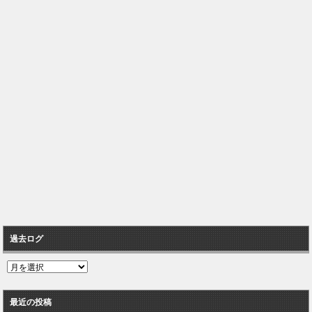
過去ログ
過
去
ロ
最近の投稿
グ