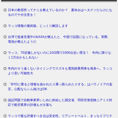
日本の教習所ってナニを教えているのか？ 夏休みはヘタクソだらけにな
るので十分注意を！
ラッコ情報の最終版。じっくり解説します
台湾で急速充電中のbX4Xが燃えたと、中国で話題になっている。実際、
電池が燃えたようだ
ラッコ、70店舗しかないのに10日間で1000台近い受注！ 年内に限りな
く1万台かもしれない
年内のそう遠くないタイミングでスズキも電気軽乗用車を発表へ。ラッコ
より安い可能性大
「BYDに乗ると情報を抜かれたり乗っ取られたりする」はパラノイアの妄
言。心配ならシム抜けばOK
認証問題で自動車業界いじめに終始した国交省、羽田空港危険ニアミス対
応で航空業界の評価もガタ落ち
ラッコで最も評価すべき点は安全性。リアシートベルト、きっちりプリテ