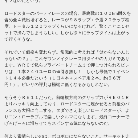
イフなのだという。
ロードスターのパーティレースの場合、最終戦の１００km耐久を
含め全４戦出場すると、レースが９８ラップ＋予選２０ラップ程
度。トータル１２０ラップくらいになるけれど、驚くことに１セ
ットで済んでしまうらしい。しかも徐々にラップタイムは上がっ
て行くそうな。
それでいて価格も変わらず。常識的に考えれば「儲からないんじ
ゃないの？」。これぞワンメイクレース用タイヤのカガミであり
ます。ＷＲＣで私らプライベートチームまで押しつけられるピレ
リは、１本２４０ユーロの値引き無し！ しかも最低で１イベン
ト１４本必要だという（１日４本＋スペア用２本。約５６万
円！）。ピレリの評判は極端に低くなるかもしれない。
そうそうＲＥ１１だった。前輪横方向のグリップ力がＲＥ０１Ｒ
よりハッキリ向上しており、ロードスターに履かせると前後のバ
ランスも大幅に向上する。タダでさえ楽しいロードスターが、よ
りコントローラブルで楽しいクルマになります。最終コーナーで
げろげ～ろに滑らせてもスピンする気にならないのだ。
何より素晴らしいのは、ボロボロにならないこと。サーキット走