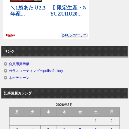
リンク
会員用掲示板
ガラスコーティングのpolishfactory
ネオチューン
記事更新カレンダー
2026年8月
月
火
水
木
金
土
日
1
2