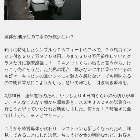
艇体が細身なので水の抵抗少ない？
釣りに特化したシンプルな２３フィートのフネで、７０馬力エン
ジン付き２０７万９７００円。今まで３００万円前後していたク
ラスだけに割安感強し！ ２４ノットくらい出ると言うから、け
っこう売れそうだ。ただ私の場合、動かないフネに乗っているの
も好き。キャビンの無いフネにゃ魅力を感じない。でも興味ある
ので明日乗りにこようかしら。急いで帰宅し、引き続き原稿を。
4月26日
連休進行のため、いつもより４日間くらい締め切りが早
い。そんなこんなで朝から原稿書き。スズキＪＡＣＫの試乗会へ
行こうと思っていたけれど断念しました。何とか１７時過ぎに全
て仕上がり、ヨメとマリーナ。
４月から経営母体が代わり、レストランも新しくなったため、味
見してみることにした次第。ちょうど夕食の時間なれど、お客さ