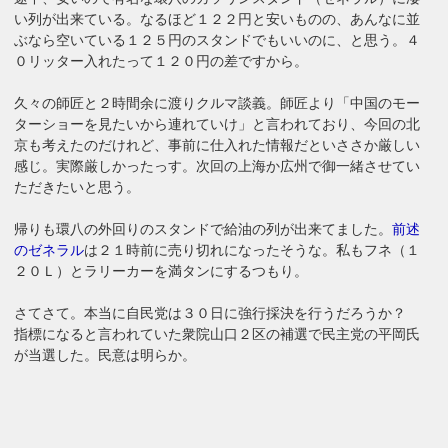
い列が出来ている。なるほど１２２円と安いものの、あんなに並
ぶなら空いている１２５円のスタンドでもいいのに、と思う。４
０リッター入れたって１２０円の差ですから。
久々の師匠と２時間余に渡りクルマ談義。師匠より「中国のモー
ターショーを見たいから連れていけ」と言われており、今回の北
京も考えたのだけれど、事前に仕入れた情報だといささか厳しい
感じ。実際厳しかったっす。次回の上海か広州で御一緒させてい
ただきたいと思う。
帰りも環八の外回りのスタンドで給油の列が出来てました。
前述
のゼネラル
は２１時前に売り切れになったそうな。私もフネ（１
２０Ｌ）とラリーカーを満タンにするつもり。
さてさて。本当に自民党は３０日に強行採決を行うだろうか？
指標になると言われていた衆院山口２区の補選で民主党の平岡氏
が当選した。民意は明らか。