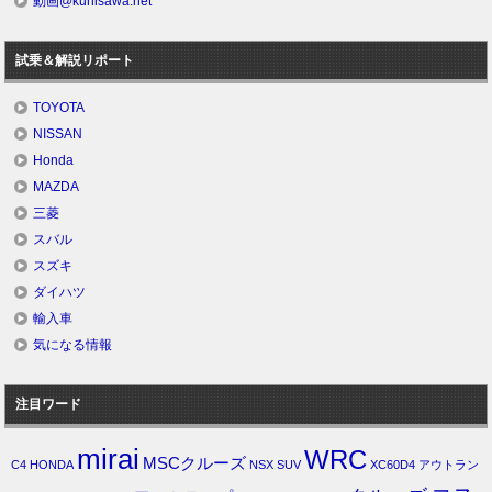
動画@kunisawa.net
試乗＆解説リポート
TOYOTA
NISSAN
Honda
MAZDA
三菱
スバル
スズキ
ダイハツ
輸入車
気になる情報
注目ワード
mirai
WRC
MSCクルーズ
C4
HONDA
NSX
SUV
XC60D4
アウトラン