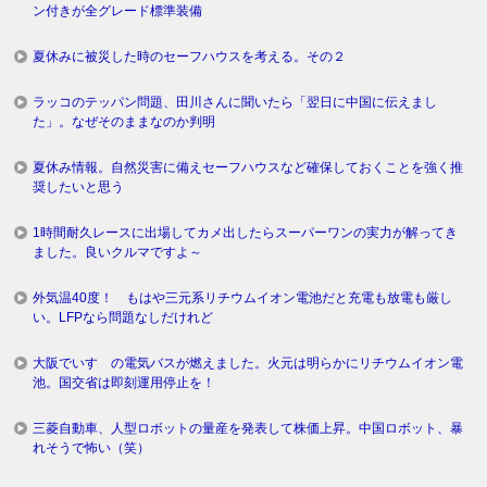
ン付きが全グレード標準装備
夏休みに被災した時のセーフハウスを考える。その２
ラッコのテッパン問題、田川さんに聞いたら「翌日に中国に伝えまし
た」。なぜそのままなのか判明
夏休み情報。自然災害に備えセーフハウスなど確保しておくことを強く推
奨したいと思う
1時間耐久レースに出場してカメ出したらスーパーワンの実力が解ってき
ました。良いクルマですよ～
外気温40度！ もはや三元系リチウムイオン電池だと充電も放電も厳し
い。LFPなら問題なしだけれど
大阪でいすゞの電気バスが燃えました。火元は明らかにリチウムイオン電
池。国交省は即刻運用停止を！
三菱自動車、人型ロボットの量産を発表して株価上昇。中国ロボット、暴
れそうで怖い（笑）