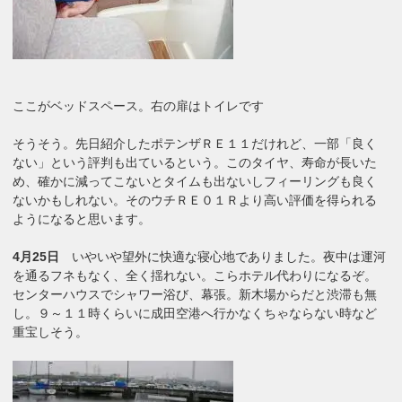
ここがベッドスペース。右の扉はトイレです
そうそう。先日紹介したポテンザＲＥ１１だけれど、一部「良く
ない」という評判も出ているという。このタイヤ、寿命が長いた
め、確かに減ってこないとタイムも出ないしフィーリングも良く
ないかもしれない。そのウチＲＥ０１Ｒより高い評価を得られる
ようになると思います。
4月25日
いやいや望外に快適な寝心地でありました。夜中は運河
を通るフネもなく、全く揺れない。こらホテル代わりになるぞ。
センターハウスでシャワー浴び、幕張。新木場からだと渋滞も無
し。９～１１時くらいに成田空港へ行かなくちゃならない時など
重宝しそう。