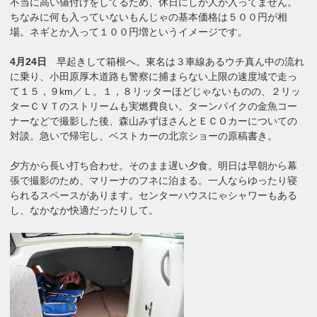
不当に高い値付けをしてるため、休日にしか人が入ってません。
ちなみに何も入っていないもんじゃの基本価格は５００円が相
場。ネギとか入って１００円増というイメージです。
4月24日
早起きして箱根へ。東名は３車線あるウチ真ん中の流れ
に乗り、小田原厚木道路も警察に捕まらない上限の速度域で走っ
て１５，９km／Ｌ。１，８リッターほどじゃないものの、２リッ
ターＣＶＴのストリームも実燃費良い。ターンパイクの金魚コー
ナーなどで撮影した後、森山みずほさんとＥＣＯカーについての
対談。急いで帰宅し、ベストカーの北京ショーの原稿書き。
夕方から長い打ち合わせ。そのまま遅い夕食。明日は早朝から幕
張で撮影のため、マリーナのフネに泊まる。一人ならゆったり寝
られるスペースがあります。センターハウスにゃシャワーもある
し、なかなか快適だったりして。