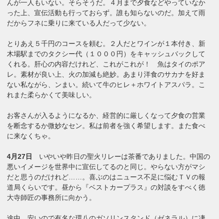
んが一人もいない。そらそうだ。４月まで夕食などやっていなか
った上、宣伝活動も行っておらず。誰も知らないのだ。加えて雨
だからフネに乗りに来ている人だって少ない。
とりあえ５千円のコースを頼む。２人だとワインが１本付き、新
木場駅までのタクシー代（１０００円）をキャッシュバックして
くれる。肝心の内容だけれど、これがこれが！ 魚はタイのポア
レ。素材が良い上、火の加減も絶妙。あまり洋食のサカナを好ま
ない私ながら、ンまい。続いて牛のヒレ＋ホワイトアスパラ。こ
れまた柔らかくて美味しい。
お客さんが入るようになるか、経営的に厳しくなって夕食の営業
を断念するか微妙なセン。私は前者を強く希望します。また食べ
に来なくちゃ。
4月27日
いやいや昨日の聖火リレーは茶番でありました。中国の
悪いイメージを世界中に宣伝してるのと同じ。やらない方がマシ
だと思うのだけれど……。喜ぶのはニュース不足に悩むＴＶの報
道局くらいです。昼から『ベストカープラス』の対談をすべく徳
大寺師匠の事務所に向かう。
途中、安いので有名な環八のガソリンスタンド（ゼネラル）に凄