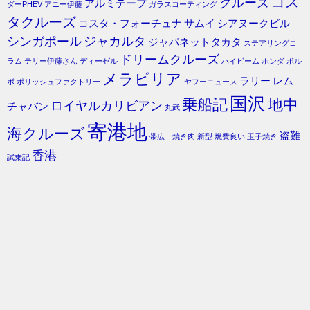
コス
クルーズ
アルミテープ
ダーPHEV
アニー伊藤
ガラスコーティング
タクルーズ
コスタ・フォーチュナ
サムイ
シアヌークビル
シンガポール
ジャカルタ
ジャパネットタカタ
ステアリングコ
ドリームクルーズ
ラム
テリー伊藤さん
ディーゼル
ハイビーム
ホンダ
ボル
メラビリア
ラリー
レム
ボ
ポリッシュファクトリー
ヤフーニュース
国沢
乗船記
地中
ロイヤルカリビアン
チャバン
丸武
寄港地
海クルーズ
盗難
帯広 焼き肉
新型
燃費良い
玉子焼き
香港
試乗記