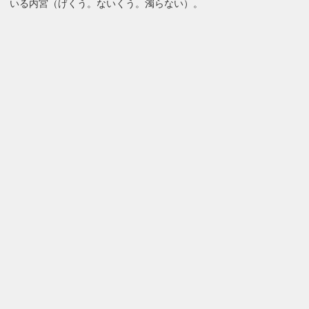
いる内宮（げくう。ないくう。濁らない）。