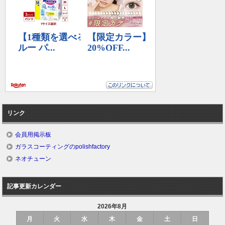
リンク
会員用掲示板
ガラスコーティングのpolishfactory
ネオチューン
記事更新カレンダー
2026年8月
月
火
水
木
金
土
日