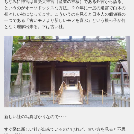
ちなみに神宮は豊受大神宮（産業の神様）である外宮から詣る、
というのがオーソドックスな方法。２０年に一度の遷宮で白木の
初々しい社になってます。こういうのを見ると日本人の価値観の
一つである「古いモノより新しいモノを喜ぶ」という根っ子が何
となく理解出来る。下は古い社。
新しい社の写真ばかりなので‥‥
すぐ隣に新しい社が出来ているのだけれど、古い方を見ると不思