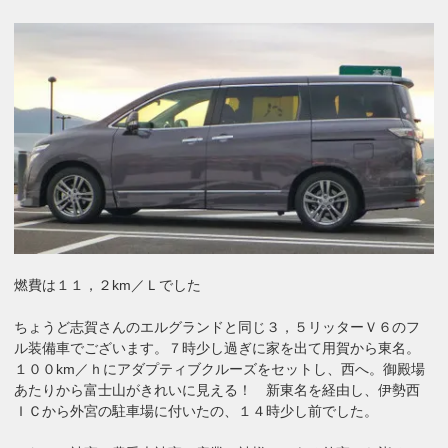
燃費は１１，２km／Ｌでした
ちょうど志賀さんのエルグランドと同じ３，５リッターＶ６のフ
ル装備車でございます。７時少し過ぎに家を出て用賀から東名。
１００km／ｈにアダプティブクルーズをセットし、西へ。御殿場
あたりから富士山がきれいに見える！ 新東名を経由し、伊勢西
ＩＣから外宮の駐車場に付いたの、１４時少し前でした。