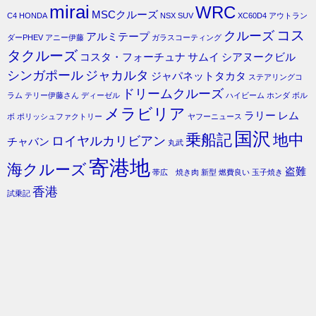
mirai
WRC
MSCクルーズ
C4
HONDA
NSX
SUV
XC60D4
アウトラン
コス
クルーズ
アルミテープ
ダーPHEV
アニー伊藤
ガラスコーティング
タクルーズ
コスタ・フォーチュナ
サムイ
シアヌークビル
シンガポール
ジャカルタ
ジャパネットタカタ
ステアリングコ
ドリームクルーズ
ラム
テリー伊藤さん
ディーゼル
ハイビーム
ホンダ
ボル
メラビリア
ラリー
レム
ボ
ポリッシュファクトリー
ヤフーニュース
国沢
乗船記
地中
ロイヤルカリビアン
チャバン
丸武
寄港地
海クルーズ
盗難
帯広 焼き肉
新型
燃費良い
玉子焼き
香港
試乗記