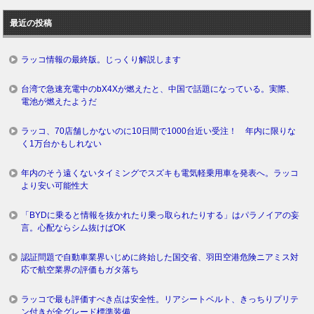
ロ
最近の投稿
グ
ラッコ情報の最終版。じっくり解説します
台湾で急速充電中のbX4Xが燃えたと、中国で話題になっている。実際、
電池が燃えたようだ
ラッコ、70店舗しかないのに10日間で1000台近い受注！ 年内に限りな
く1万台かもしれない
年内のそう遠くないタイミングでスズキも電気軽乗用車を発表へ。ラッコ
より安い可能性大
「BYDに乗ると情報を抜かれたり乗っ取られたりする」はパラノイアの妄
言。心配ならシム抜けばOK
認証問題で自動車業界いじめに終始した国交省、羽田空港危険ニアミス対
応で航空業界の評価もガタ落ち
ラッコで最も評価すべき点は安全性。リアシートベルト、きっちりプリテ
ン付きが全グレード標準装備