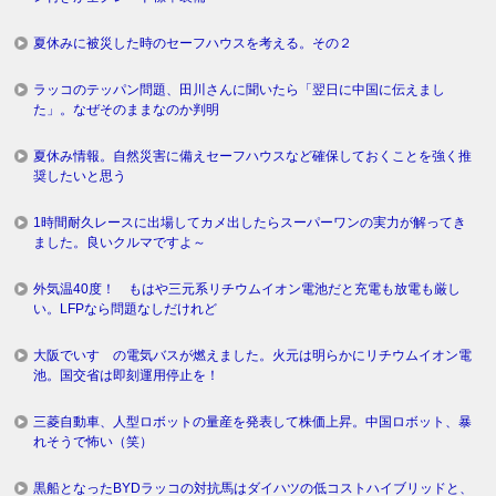
夏休みに被災した時のセーフハウスを考える。その２
ラッコのテッパン問題、田川さんに聞いたら「翌日に中国に伝えまし
た」。なぜそのままなのか判明
夏休み情報。自然災害に備えセーフハウスなど確保しておくことを強く推
奨したいと思う
1時間耐久レースに出場してカメ出したらスーパーワンの実力が解ってき
ました。良いクルマですよ～
外気温40度！ もはや三元系リチウムイオン電池だと充電も放電も厳し
い。LFPなら問題なしだけれど
大阪でいすゞの電気バスが燃えました。火元は明らかにリチウムイオン電
池。国交省は即刻運用停止を！
三菱自動車、人型ロボットの量産を発表して株価上昇。中国ロボット、暴
れそうで怖い（笑）
黒船となったBYDラッコの対抗馬はダイハツの低コストハイブリッドと、