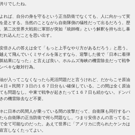
誇りでしたね。
よれば、自分の身を守るという正当防衛でなくても、人に向かって実
を是とする。当然のことながら自衛隊側の犠牲だって出るだろう。歴
。第二次世界大戦前に軍部が突如『統帥権』という解釈を持ち出し暴
だれ込んだことを思い出す。
安倍さんの答えは全て「もっと上手なやり方があるだろう」と思う。
越えて飛んでいくミサイルを落とすなら、迎撃した後で「日本に着弾
算結果になった」と言えば良い。ホルムズ海峡の機雷除去だって戦争
ンペキな敵対行為。
油が入ってこなくなったら死活問題だと言うけれど、だからこそ原油
４日＋民間７３日の１６７日分もい確保している。この間は全く原油
ても問題なし。中東で戦争が起きたって１６７日も続かない。ドンパ
きの機雷除去など不要。
ネに日本の民間人が乗っている間の攻撃だって、自衛隊も同行するハ
たら自衛隊の正当防衛で何ら問題なし。つまり安倍さんの言ってるこ
で全て可能なのだった。あえて世界に「アメリカに売られたケンカは
宣言しなくたってよい。