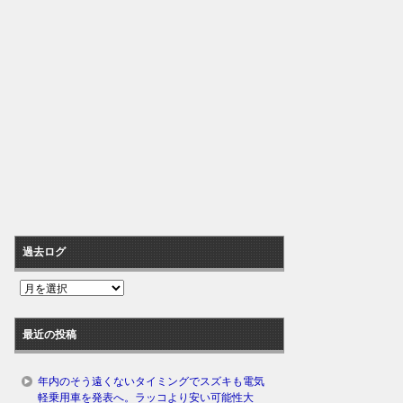
過去ログ
過
去
ロ
最近の投稿
グ
年内のそう遠くないタイミングでスズキも電気
軽乗用車を発表へ。ラッコより安い可能性大