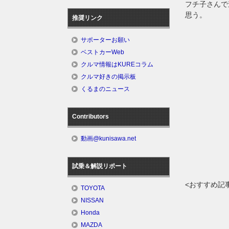
フチ子さんで
思う。
推奨リンク
サポーターお願い
ベストカーWeb
クルマ情報はKUREコラム
クルマ好きの掲示板
くるまのニュース
Contributors
動画@kunisawa.net
試乗＆解説リポート
<おすすめ記
TOYOTA
NISSAN
Honda
MAZDA