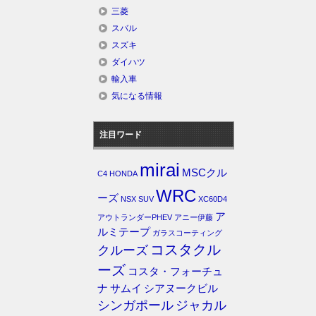
三菱
スバル
スズキ
ダイハツ
輸入車
気になる情報
注目ワード
mirai
MSCクル
C4
HONDA
WRC
ーズ
NSX
SUV
XC60D4
ア
アウトランダーPHEV
アニー伊藤
ルミテープ
ガラスコーティング
コスタクル
クルーズ
ーズ
コスタ・フォーチュ
ナ
サムイ
シアヌークビル
シンガポール
ジャカル