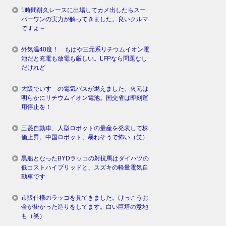
1時間耐久レースに出場してカメ出したらスー
パーワンの実力が解ってきました。良いクルマ
ですよ～
外気温40度！ もはや三元系リチウムイオン電
池だと充電も放電も厳しい。LFPなら問題なし
だけれど
大阪でいすゞの電気バスが燃えました。火元は
明らかにリチウムイオン電池。国交省は即刻運
用停止を！
三菱自動車、人型ロボットの量産を発表して株
価上昇。中国ロボット、暴れそうで怖い（笑）
黒船となったBYDラッコの対抗馬はダイハツの
低コストハイブリッドと、スズキの軽量電気自
動車です
市販仕様のラッコを見てきました。けっこうお
金が掛かった造りをしてます。白い巨塔の意地
も（笑）