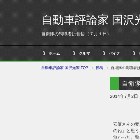
自動車評論家 国沢
自衛隊の殉職者は覚悟（７月１日）
ホーム
クルマ
バイク
自動車評論家 国沢光宏 TOP
投稿
自衛隊の殉職者
自衛
2014年7月2日
安倍さんの受
のね」と思う
無かった。警