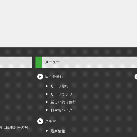
メニュー
日々是修行
リーフ修行
リーフでラリー
厳しい釣り修行
おやぢバイク
クルマ
方は民事訴訟の対
最新情報