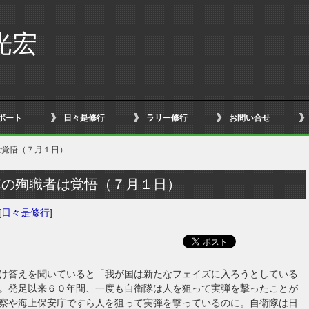
光宏
ボート
日々是修行
ラリー修行
お問い合せ
は覚悟（７月１日）
隊の殉職者は覚悟（７月１日）
[
日々是修行
]
け答えを聞いていると「我が国は新たなフェイズに入ろうとしている
。発足以来６０年間、一度も自衛隊は人を狙って実弾を撃ったことが
察や海上保安庁ですら人を狙って実弾を撃っているのに。自衛隊は日