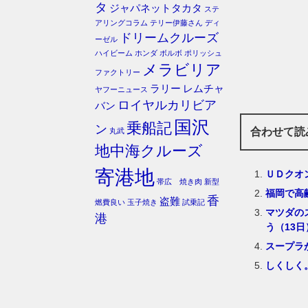
タ
ジャパネットタカタ
ステ
アリングコラム
テリー伊藤さん
ディ
ドリームクルーズ
ーゼル
ハイビーム
ホンダ
ボルボ
ポリッシュ
メラビリア
ファクトリー
ラリー
レムチャ
ヤフーニュース
ロイヤルカリビア
バン
国沢
乗船記
ン
合わせて読
丸武
地中海クルーズ
寄港地
ＵＤクオ
帯広 焼き肉
新型
福岡で高
香
盗難
燃費良い
玉子焼き
試乗記
マツダの
港
う（13日
スープラ
しくしく