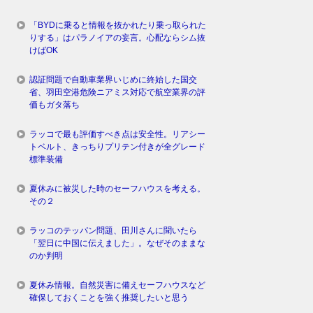
「BYDに乗ると情報を抜かれたり乗っ取られた
りする」はパラノイアの妄言。心配ならシム抜
けばOK
認証問題で自動車業界いじめに終始した国交
省、羽田空港危険ニアミス対応で航空業界の評
価もガタ落ち
ラッコで最も評価すべき点は安全性。リアシー
トベルト、きっちりプリテン付きが全グレード
標準装備
夏休みに被災した時のセーフハウスを考える。
その２
ラッコのテッパン問題、田川さんに聞いたら
「翌日に中国に伝えました」。なぜそのままな
のか判明
夏休み情報。自然災害に備えセーフハウスなど
確保しておくことを強く推奨したいと思う