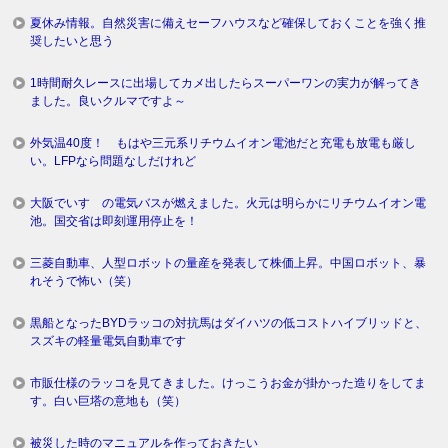
夏休み情報。自然災害に備えセーフハウスなど確保しておくことを強く推
奨したいと思う
1時間耐久レースに出場してカメ出したらスーパーワンの実力が解ってき
ました。良いクルマですよ～
外気温40度！ もはや三元系リチウムイオン電池だと充電も放電も厳し
い。LFPなら問題なしだけれど
大阪でいすゞの電気バスが燃えました。火元は明らかにリチウムイオン電
池。国交省は即刻運用停止を！
三菱自動車、人型ロボットの量産を発表して株価上昇。中国ロボット、暴
れそうで怖い（笑）
黒船となったBYDラッコの対抗馬はダイハツの低コストハイブリッドと、
スズキの軽量電気自動車です
市販仕様のラッコを見てきました。けっこうお金が掛かった造りをしてま
す。白い巨塔の意地も（笑）
被災した時のマニュアルを作っておきたい