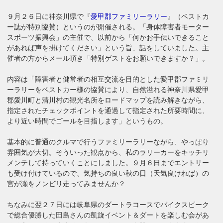
９月２６日に神奈川県で『
愛甲郡ファミリーラリー
』（ベストカ
ー誌が特別協賛）というのが開催される。「身体障害者モーター
スポーツ振興会」の主催で、以前から「何かお手伝いできること
があれば声を掛けてください」という旨、話をしていました。主
催者の方からメール頂き「特別ゲストをお願いできますか？」。
内容は「障害者と健常者の相互交流を目的とした愛甲郡ファミリ
ーラリーをベストカー様の協賛により、自然溢れる神奈川県愛甲
郡愛川町と清川村の観光名所をロードマップを読み解きながら、
指定されたチェックポイントを通過して指定された所要時間に、
より近い時間でゴールを目指します」というもの。
基本的に普通のクルマで行うファミリーラリーながら、やっぱり
雰囲気が大切。そういった観点から、私のラリーカーをキッチリ
メンテして持っていくことにしました。９月６日までエントリー
も受け付けているので、気持ちの良い秋の日（天気良ければ）の
宮が瀬をノンビリ走ってみませんか？
ちなみに翌２７日には岐阜県のダートラコースでパイクスピーク
で総合優勝した田島さんの凱旋イベント＆ダートを楽しむ会があ