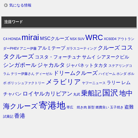
気になる情報
注目ワード
mirai
WRC
MSCクルーズ
C4
HONDA
NSX
SUV
XC60D4
アウトラン
コス
クルーズ
アルミテープ
ダーPHEV
アニー伊藤
ガラスコーティング
タクルーズ
コスタ・フォーチュナ
サムイ
シアヌークビル
シンガポール
ジャカルタ
ジャパネットタカタ
ステアリングコ
ドリームクルーズ
ラム
テリー伊藤さん
ディーゼル
ハイビーム
ホンダ
ボル
メラビリア
ラリー
レム
ボ
ポリッシュファクトリー
ヤフーニュース
国沢
乗船記
地中
ロイヤルカリビアン
チャバン
丸武
寄港地
海クルーズ
盗難
帯広 焼き肉
新型
燃費良い
玉子焼き
香港
試乗記