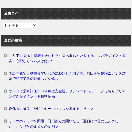
過去ログ
過
去
ロ
最近の投稿
グ
「BYDに乗ると情報を抜かれたり乗っ取られたりする」はパラノイアの妄
言。心配ならシム抜けばOK
認証問題で自動車業界いじめに終始した国交省、羽田空港危険ニアミス対
応で航空業界の評価もガタ落ち
ラッコで最も評価すべき点は安全性。リアシートベルト、きっちりプリテ
ン付きが全グレード標準装備
夏休みに被災した時のセーフハウスを考える。その２
ラッコのテッパン問題、田川さんに聞いたら「翌日に中国に伝えまし
た」。なぜそのままなのか判明