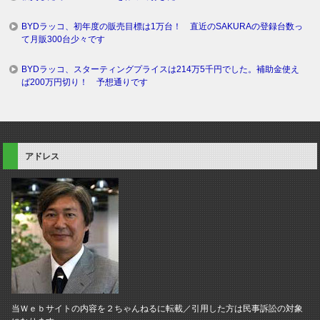
BYDラッコ、初年度の販売目標は1万台！ 直近のSAKURAの登録台数っ
て月販300台少々です
BYDラッコ、スターティングプライスは214万5千円でした。補助金使え
ば200万円切り！ 予想通りです
アドレス
当Ｗｅｂサイトの内容を２ちゃんねるに転載／引用した方は民事訴訟の対象