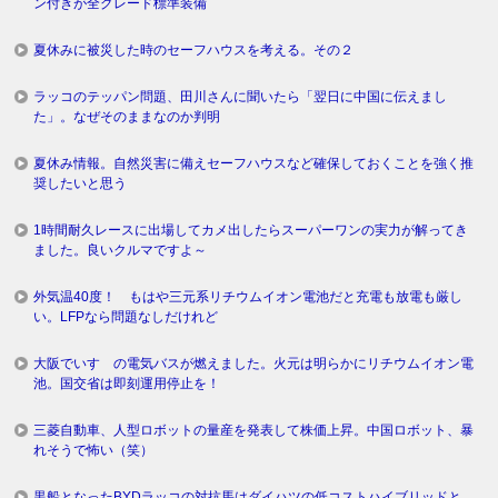
ン付きが全グレード標準装備
夏休みに被災した時のセーフハウスを考える。その２
ラッコのテッパン問題、田川さんに聞いたら「翌日に中国に伝えまし
た」。なぜそのままなのか判明
夏休み情報。自然災害に備えセーフハウスなど確保しておくことを強く推
奨したいと思う
1時間耐久レースに出場してカメ出したらスーパーワンの実力が解ってき
ました。良いクルマですよ～
外気温40度！ もはや三元系リチウムイオン電池だと充電も放電も厳し
い。LFPなら問題なしだけれど
大阪でいすゞの電気バスが燃えました。火元は明らかにリチウムイオン電
池。国交省は即刻運用停止を！
三菱自動車、人型ロボットの量産を発表して株価上昇。中国ロボット、暴
れそうで怖い（笑）
黒船となったBYDラッコの対抗馬はダイハツの低コストハイブリッドと、