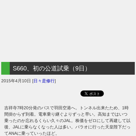
S660、初の公道試乗（9日）
2015年4月10日
[
日々是修行
]
吉祥寺7時20分発のバスで羽田空港へ。トンネル出来たため、1時
間掛からず到着。電車乗り継ぐよりずっと早い。高知まではいつ
乗ったのか忘れるくらい久々のJAL。株価をゼロにして再建して以
後、JALに乗らなくなった人は多い。パラオに行った天皇陛下だっ
てANAに乗っていったほど。