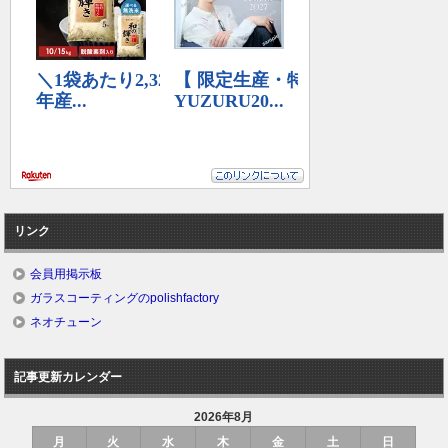
リンク
会員用掲示板
ガラスコーティングのpolishfactory
ネオチューン
記事更新カレンダー
2026年8月
月
火
水
木
金
土
日