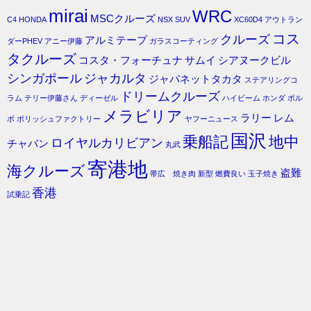
mirai
WRC
MSCクルーズ
C4
HONDA
NSX
SUV
XC60D4
アウトラン
コス
クルーズ
アルミテープ
ダーPHEV
アニー伊藤
ガラスコーティング
タクルーズ
コスタ・フォーチュナ
サムイ
シアヌークビル
シンガポール
ジャカルタ
ジャパネットタカタ
ステアリングコ
ドリームクルーズ
ラム
テリー伊藤さん
ディーゼル
ハイビーム
ホンダ
ボル
メラビリア
ラリー
レム
ボ
ポリッシュファクトリー
ヤフーニュース
国沢
乗船記
地中
ロイヤルカリビアン
チャバン
丸武
寄港地
海クルーズ
盗難
帯広 焼き肉
新型
燃費良い
玉子焼き
香港
試乗記