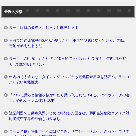
去
ロ
最近の投稿
グ
ラッコ情報の最終版。じっくり解説します
台湾で急速充電中のbX4Xが燃えたと、中国で話題になっている。実際、
電池が燃えたようだ
ラッコ、70店舗しかないのに10日間で1000台近い受注！ 年内に限りな
く1万台かもしれない
年内のそう遠くないタイミングでスズキも電気軽乗用車を発表へ。ラッコ
より安い可能性大
「BYDに乗ると情報を抜かれたり乗っ取られたりする」はパラノイアの妄
言。心配ならシム抜けばOK
認証問題で自動車業界いじめに終始した国交省、羽田空港危険ニアミス対
応で航空業界の評価もガタ落ち
ラッコで最も評価すべき点は安全性。リアシートベルト、きっちりプリテ