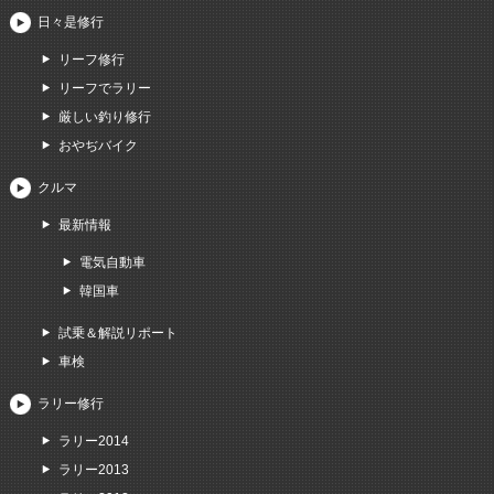
日々是修行
リーフ修行
リーフでラリー
厳しい釣り修行
おやぢバイク
クルマ
最新情報
電気自動車
韓国車
試乗＆解説リポート
車検
ラリー修行
ラリー2014
ラリー2013