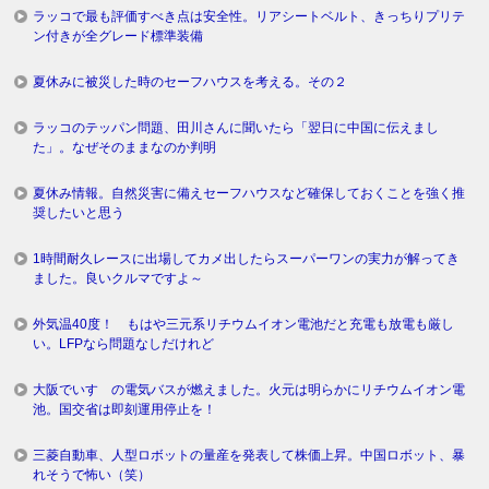
ラッコで最も評価すべき点は安全性。リアシートベルト、きっちりプリテ
ン付きが全グレード標準装備
夏休みに被災した時のセーフハウスを考える。その２
ラッコのテッパン問題、田川さんに聞いたら「翌日に中国に伝えまし
た」。なぜそのままなのか判明
夏休み情報。自然災害に備えセーフハウスなど確保しておくことを強く推
奨したいと思う
1時間耐久レースに出場してカメ出したらスーパーワンの実力が解ってき
ました。良いクルマですよ～
外気温40度！ もはや三元系リチウムイオン電池だと充電も放電も厳し
い。LFPなら問題なしだけれど
大阪でいすゞの電気バスが燃えました。火元は明らかにリチウムイオン電
池。国交省は即刻運用停止を！
三菱自動車、人型ロボットの量産を発表して株価上昇。中国ロボット、暴
れそうで怖い（笑）