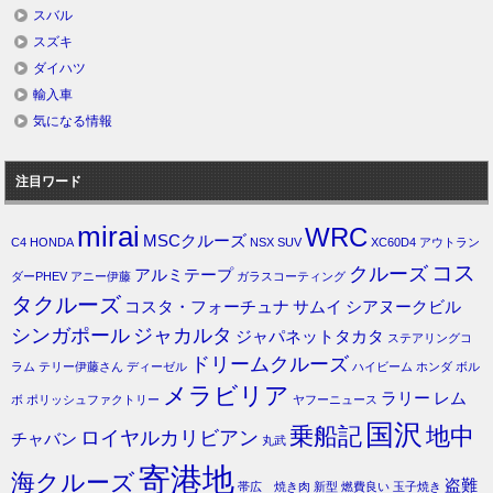
スバル
スズキ
ダイハツ
輸入車
気になる情報
注目ワード
mirai
WRC
MSCクルーズ
C4
HONDA
NSX
SUV
XC60D4
アウトラン
コス
クルーズ
アルミテープ
ダーPHEV
アニー伊藤
ガラスコーティング
タクルーズ
コスタ・フォーチュナ
サムイ
シアヌークビル
シンガポール
ジャカルタ
ジャパネットタカタ
ステアリングコ
ドリームクルーズ
ラム
テリー伊藤さん
ディーゼル
ハイビーム
ホンダ
ボル
メラビリア
ラリー
レム
ボ
ポリッシュファクトリー
ヤフーニュース
国沢
乗船記
地中
ロイヤルカリビアン
チャバン
丸武
寄港地
海クルーズ
盗難
帯広 焼き肉
新型
燃費良い
玉子焼き