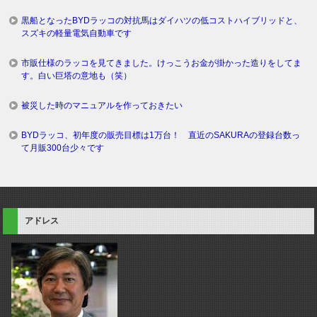
黒船となったBYDラッコの対抗馬はダイハツの低コストハイブリッドと、
スズキの軽量電気自動車です
市販仕様のラッコを見てきました。けっこうお金が掛かった造りをしてま
す。白い巨塔の意地も（笑）
被災した時のマニュアルを作っておきたい
BYDラッコ、初年度の販売目標は1万台！ 直近のSAKURAの登録台数っ
て月販300台少々です
アドレス