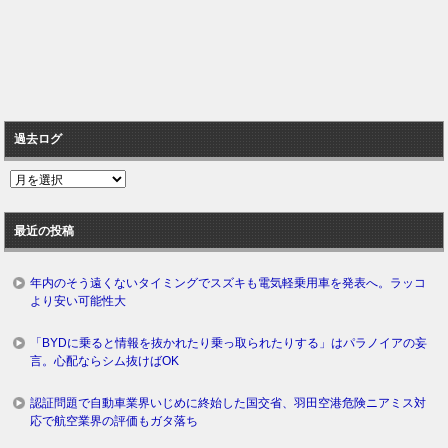
過去ログ
過
去
ロ
最近の投稿
グ
年内のそう遠くないタイミングでスズキも電気軽乗用車を発表へ。ラッコ
より安い可能性大
「BYDに乗ると情報を抜かれたり乗っ取られたりする」はパラノイアの妄
言。心配ならシム抜けばOK
認証問題で自動車業界いじめに終始した国交省、羽田空港危険ニアミス対
応で航空業界の評価もガタ落ち