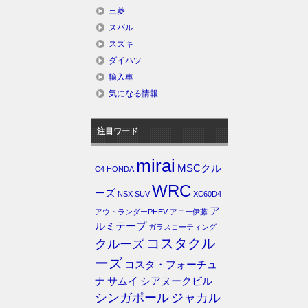
三菱
スバル
スズキ
ダイハツ
輸入車
気になる情報
注目ワード
mirai
MSCクル
C4
HONDA
WRC
ーズ
NSX
SUV
XC60D4
ア
アウトランダーPHEV
アニー伊藤
ルミテープ
ガラスコーティング
コスタクル
クルーズ
ーズ
コスタ・フォーチュ
ナ
サムイ
シアヌークビル
シンガポール
ジャカル