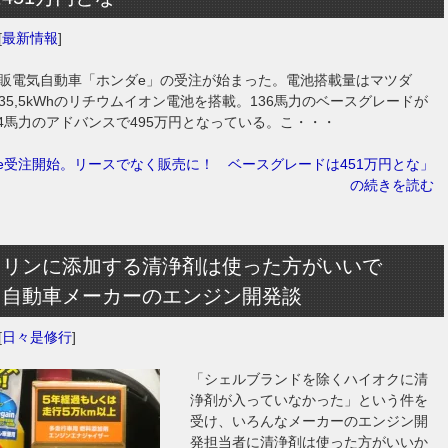
[
最新情報
]
販電気自動車「ホンダe」の受注が始まった。電池搭載量はマツダ
じ35,5kWhのリチウムイオン電池を搭載。136馬力のベースグレードが
154馬力のアドバンスで495万円となっている。こ・・・
e受注開始。リースでなく販売に！ ベースグレードは451万円とな」
の続きを読む
ソリンに添加する清浄剤は使った方がいいで
。自動車メーカーのエンジン開発談
[
日々是修行
]
「シェルブランドを除くハイオクに清
浄剤が入っていなかった」という件を
受け、いろんなメーカーのエンジン開
発担当者に清浄剤は使った方がいいか