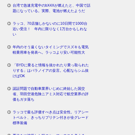
台湾で急速充電中のbX4Xが燃えたと、中国で話
題になっている。実際、電池が燃えたようだ
ラッコ、70店舗しかないのに10日間で1000台
近い受注！ 年内に限りなく1万台かもしれな
い
年内のそう遠くないタイミングでスズキも電気
軽乗用車を発表へ。ラッコより安い可能性大
「BYDに乗ると情報を抜かれたり乗っ取られた
りする」はパラノイアの妄言。心配ならシム抜
けばOK
認証問題で自動車業界いじめに終始した国交
省、羽田空港危険ニアミス対応で航空業界の評
価もガタ落ち
ラッコで最も評価すべき点は安全性。リアシー
トベルト、きっちりプリテン付きが全グレード
標準装備