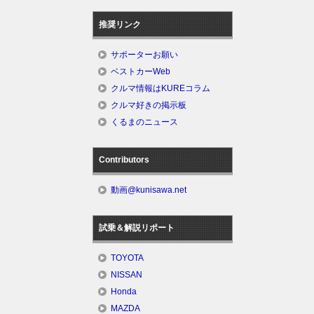
推奨リンク
サポーターお願い
ベストカーWeb
クルマ情報はKUREコラム
クルマ好きの掲示板
くるまのニュース
Contributors
動画@kunisawa.net
試乗＆解説リポート
TOYOTA
NISSAN
Honda
MAZDA