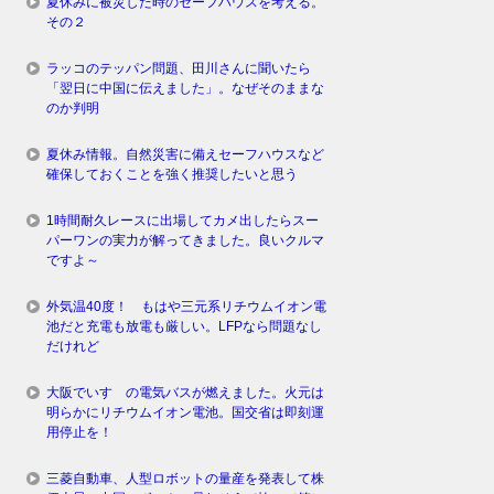
夏休みに被災した時のセーフハウスを考える。
その２
ラッコのテッパン問題、田川さんに聞いたら
「翌日に中国に伝えました」。なぜそのままな
のか判明
夏休み情報。自然災害に備えセーフハウスなど
確保しておくことを強く推奨したいと思う
1時間耐久レースに出場してカメ出したらスー
パーワンの実力が解ってきました。良いクルマ
ですよ～
外気温40度！ もはや三元系リチウムイオン電
池だと充電も放電も厳しい。LFPなら問題なし
だけれど
大阪でいすゞの電気バスが燃えました。火元は
明らかにリチウムイオン電池。国交省は即刻運
用停止を！
三菱自動車、人型ロボットの量産を発表して株