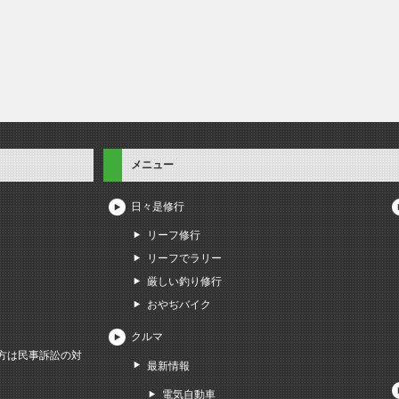
メニュー
日々是修行
リーフ修行
リーフでラリー
厳しい釣り修行
おやぢバイク
クルマ
方は民事訴訟の対
最新情報
電気自動車