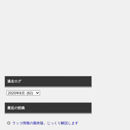
過去ログ
過
去
ロ
最近の投稿
グ
ラッコ情報の最終版。じっくり解説します