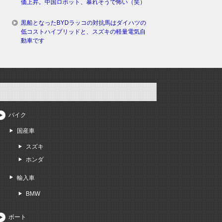
価上昇。中国ロボット、暴れそうで怖い（笑）
黒船となったBYDラッコの対抗馬はダイハツの
低コストハイブリッドと、スズキの軽量電気自
動車です
バイク
国産車
スズキ
ホンダ
輸入車
BMW
ボート