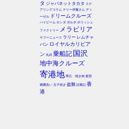
タ
ジャパネットタカタ
ステ
アリングコラム
テリー伊藤さん
ディ
ドリームクルーズ
ーゼル
ハイビーム
ホンダ
ボルボ
ポリッシュ
メラビリア
ファクトリー
ラリー
レムチャ
ヤフーニュース
ロイヤルカリビア
バン
国沢
乗船記
ン
丸武
地中海クルーズ
寄港地
帯広 焼き肉
新型
香
盗難
燃費良い
玉子焼き
試乗記
港